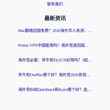
联系我们
最新资讯
Mac翻墙回国免费？2026海外华人亲测：从CCTV5直播到国内APP，这样选加速器才靠谱
Proton VPN中国能用吗？海外党选回国加速器的避坑指南（附番茄加速器实测）
海外党必看：斧牛和Fly2CN好用吗？3招教你选对回国加速器（附免费试用攻略）
斧牛和OurPlay哪个好？海外党2026亲测：选对加速器，国内资源秒加载
海外党纠结Quickback和Kuyo哪个好？选对回国加速器才能无缝刷国内资源