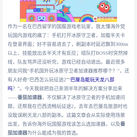
作为一名在巴西留学的国服游戏老玩家，我太懂海外党
玩国内游戏的痛了：手机打开冰原守卫者，加载半天卡
在登录界面；好不容易进去了，刷副本时延迟飘到300ms
以上，技能放出去半天才有反应；组队打BOSS时突然掉
线，队友骂声还没听完，游戏已经自动退出。最近很多
朋友问我“手机国外玩冰原守卫者加速器推荐哪个？”，还
有人好奇“巴西怎么玩征途2”“
巴厘岛能玩天龙八部
吗
？”。今天我就把自己亲测半年的解决方案分享出来
——
番茄加速器
，不仅解决了冰原守卫者的手机加速问
题，还帮我在巴西流畅玩征途2，去年去巴厘岛旅游时也
没耽误刷天龙八部的副本。这篇文章会从实际使用场景
出发，告诉你海外玩国服游戏该怎么选加速器，以及
番
茄加速器
为什么能成为我的首选。