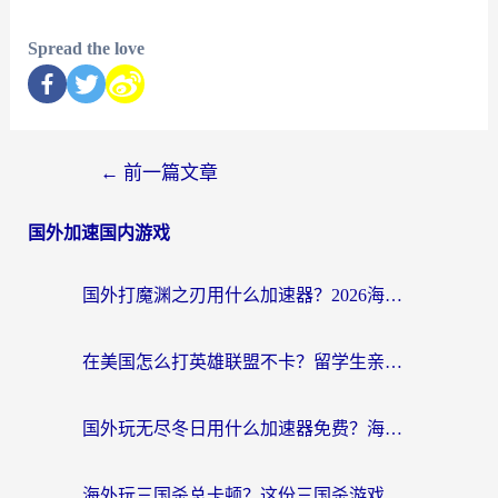
Spread the love
←
前一篇文章
国外加速国内游戏
国外打魔渊之刃用什么加速器？2026海外玩家国服游戏加速全攻略（附闪耀暖暖&复苏的魔女避坑指南）
在美国怎么打英雄联盟不卡？留学生亲测的国服游戏加速全攻略
国外玩无尽冬日用什么加速器免费？海外党国服游戏加速避坑指南
海外玩三国杀总卡顿？这份三国杀游戏加速器指南帮你告别延迟烦恼