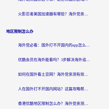
火影忍者美国加速器有哪些？海外党亲测的国服游戏加速全攻略（含菲律宾玩三国之刃守望黎明技巧）
地区限制怎么办
海外党必看：国外打不开国内的app怎么办？3步解决你的乡愁
优酷会员在海外能看吗？3步解决海外追剧难题，附实测好用加速器推荐
如何在国外看土豆网？海外党亲测有效的追剧加速器选择指南
人在国外打不开国内网站？这篇攻略帮你无缝解锁国内资源（附交管12123使用技巧）
香港优酷地区限制怎么办？海外党亲测有效的追剧解决方案