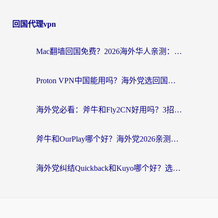
回国代理vpn
Mac翻墙回国免费？2026海外华人亲测：从CCTV5直播到国内APP，这样选加速器才靠谱
Proton VPN中国能用吗？海外党选回国加速器的避坑指南（附番茄加速器实测）
海外党必看：斧牛和Fly2CN好用吗？3招教你选对回国加速器（附免费试用攻略）
斧牛和OurPlay哪个好？海外党2026亲测：选对加速器，国内资源秒加载
海外党纠结Quickback和Kuyo哪个好？选对回国加速器才能无缝刷国内资源