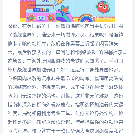
深夜，在英国宿舍里，你热血沸腾地掏出手机登录国服
《战舰世界》，准备来一场巅峰对决。结果呢？瞄准镜
像卡了帧的幻灯片，敌舰在你屏幕上玩起了闪现消失
术，最后收获队友的一串问号和“网络波动”的温馨提示...
这场景，在海外玩国服游戏的老铁们太熟悉了。手机国
外玩战舰世界加速器哪个好？这是每个身处异国他乡，
心系国内热游的玩家心头最急迫的呐喊。物理距离造成
的网络高延迟、不稳定丢包，成了横亘在热情与游戏体
验之间无法忽视的鸿沟。别慌，这并非无解难题！这份
指南将深入剖析海外玩家痛点，指明选择加速器的关键
维度，揭秘如何利用专业工具，让你无论身处纽约、伦
敦还是悉尼，都能以超低延迟，流畅指挥你的钢铁巨兽
驰骋汪洋。核心就在于一款具备强大全球网络覆盖和智