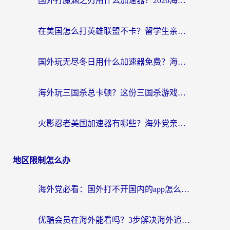
国外打魔渊之刃用什么加速器？2026海外玩家国服游戏加速全攻略（附闪耀暖暖&复苏的魔女避坑指南）
在美国怎么打英雄联盟不卡？留学生亲测的国服游戏加速全攻略
国外玩无尽冬日用什么加速器免费？海外党国服游戏加速避坑指南
海外玩三国杀总卡顿？这份三国杀游戏加速器指南帮你告别延迟烦恼
火影忍者美国加速器有哪些？海外党亲测的国服游戏加速全攻略（含菲律宾玩三国之刃守望黎明技巧）
地区限制怎么办
海外党必看：国外打不开国内的app怎么办？3步解决你的乡愁
优酷会员在海外能看吗？3步解决海外追剧难题，附实测好用加速器推荐