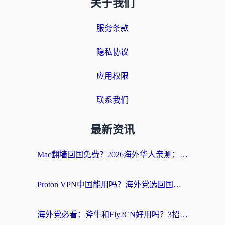
关于我们
服务条款
隐私协议
应用权限
联系我们
最新资讯
Mac翻墙回国免费？2026海外华人亲测：从CCTV5直播到国内APP，这样选加速器才靠谱
Proton VPN中国能用吗？海外党选回国加速器的避坑指南（附番茄加速器实测）
海外党必看：斧牛和Fly2CN好用吗？3招教你选对回国加速器（附免费试用攻略）