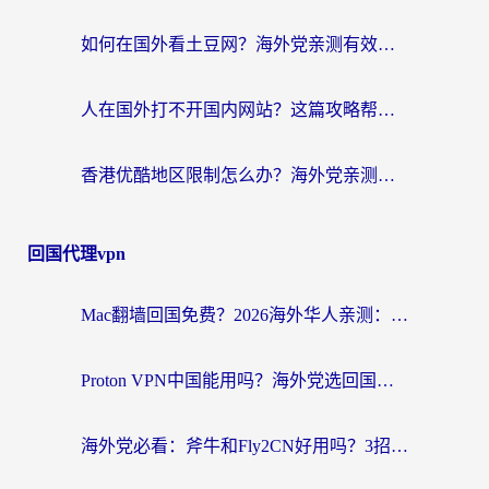
如何在国外看土豆网？海外党亲测有效的追剧加速器选择指南
人在国外打不开国内网站？这篇攻略帮你无缝解锁国内资源（附交管12123使用技巧）
香港优酷地区限制怎么办？海外党亲测有效的追剧解决方案
回国代理vpn
Mac翻墙回国免费？2026海外华人亲测：从CCTV5直播到国内APP，这样选加速器才靠谱
Proton VPN中国能用吗？海外党选回国加速器的避坑指南（附番茄加速器实测）
海外党必看：斧牛和Fly2CN好用吗？3招教你选对回国加速器（附免费试用攻略）