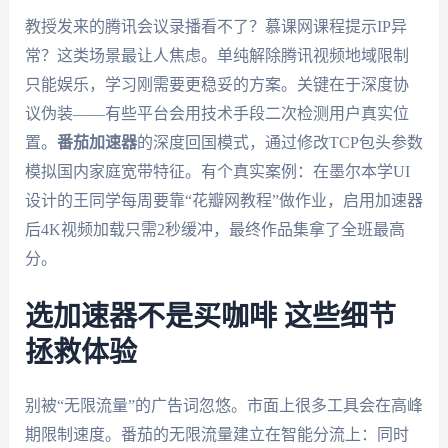
教授发来的腾讯会议录播看不了？慕课网课程提示IP异
常？这类场景最让人焦虑。单纯解除腾讯视频地域限制
只能娱乐，学习刚需要更稳妥的方案。关键在于深度协
议伪装——有些平台会用技术手段二次检测用户真实位
置。
番茄加速器
的深度回国模式，通过修改TCP包头参数
模拟国内家庭宽带特征。有个真实案例：在墨尔本学UI
设计的王同学每周要靠“花瓣网教程”做作业，启用加速器
后4K视频加载只需2秒缓冲，最终作品集拿了全班最高
分。
选加速器不是买咖啡 这些细节
拯救体验
别被“无限流量”的广告词忽悠。市面上很多工具会在高峰
期限制速度。番茄的无限流量建立在智能分流上：同时