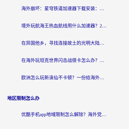
海外崩坏：星穹铁道加速器下载安装：一份给游子的终极网络指南
境外玩航海王热血航线用什么加速器？2026海外玩家实测最优方案（附欧洲问道堡垒前线加速技巧）
在异国他乡，寻找连接故土的光明大陆免费加速器
在海外玩坦克世界闪击战很卡怎么办？老玩家亲测有效的加速器选择指南
欧洲怎么玩新诛仙不卡顿？一份给海外游子的国服游戏畅玩指南
地区限制怎么办
优酷手机app地域限制怎么解除？海外党亲测有效的追剧方案