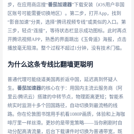
步，在应用商店搜“
番茄加速器
”下载安装（iOS用户非国
区账号可能需要切换地区）。第二步，打开App，找到
“影音加速”分类，选择“腾讯视频专线”或类似的入口。第
三步，轻点“连接”，等待状态栏显示成功图标。此时再点
开腾讯视频APP，熟悉的界面跳出《玉骨遥》海报，点击
播放毫无阻滞。整个过程不超过1分钟，没有技术门槛。
为什么这条专线比翻墙更聪明
普通代理可能绕道美国再折返中国，延迟高到怀疑人
生。
番茄加速器
的核心在于：用国内主流云服务商（阿
里云/腾讯云）搭建的中转节点，物理距离更短；智能系
统实时监测十多个回国路径，自动切换到最流畅的线
路。你在伦敦图书馆用手机看1080P画质，体验和上海咖
啡厅里一样丝滑。更妙的是带宽策略——当你刷剧时自
动分配高清流量，后台下载课件时切换为普通带宽，既