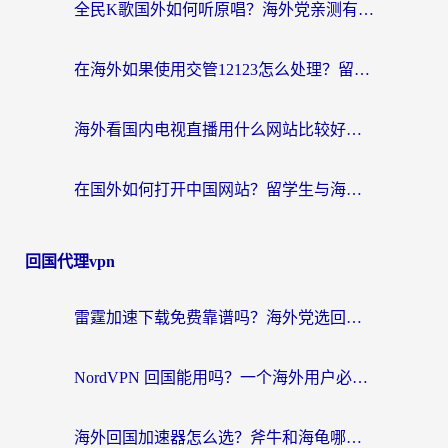
全民K歌国外如何听原唱？海外党亲测有效的回国加速器选择指南
在海外如果使用交管12123怎么处理？留学生亲测有效的回国加速方案
海外看国内电视直播用什么网站比较好？一篇解决你所有追剧难题的实用指南
在国外如何打开中国网站？留学生与海外华人的无缝访问指南
回国代理vpn
雷霆加速下载免费靠谱吗？海外党选回国加速器的避坑指南（附热门工具对比）
NordVPN 回国能用吗？一个海外用户必须面对的真实困境
海外回国加速器怎么选？斧牛和海龟哪个好？一篇帮你避开坑的实用指南