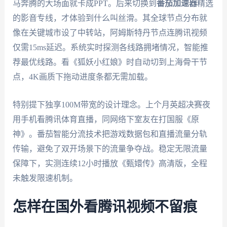
马奔腾的大场面就卡成PPT。后来切换到
番茄加速器
精选
的影音专线，才体验到什么叫丝滑。其全球节点分布就
像在关键城市设了中转站，阿姆斯特丹节点连腾讯视频
仅需15ms延迟。系统实时探测各线路拥堵情况，智能推
荐最优线路。看《狐妖小红娘》时自动切到上海骨干节
点，4K画质下拖动进度条都无需加载。
特别提下独享100M带宽的设计理念。上个月英超决赛夜
用手机看腾讯体育直播，同网络下室友在打国服《原
神》。番茄智能分流技术把游戏数据包和直播流量分轨
传输，避免了双开场景下的流量争夺战。稳定无限流量
保障下，实测连续12小时播放《甄嬛传》高清版，全程
未触发限速机制。
怎样在国外看腾讯视频不留痕