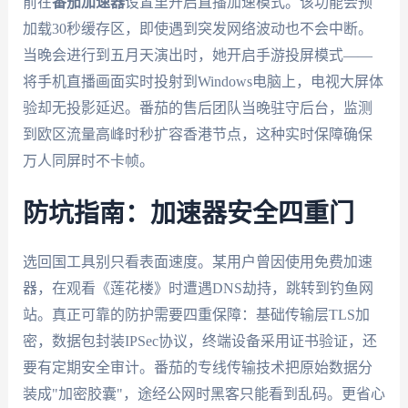
前在
番茄加速器
设置里开启直播加速模式。该功能会预
加载30秒缓存区，即使遇到突发网络波动也不会中断。
当晚会进行到五月天演出时，她开启手游投屏模式——
将手机直播画面实时投射到Windows电脑上，电视大屏体
验却无投影延迟。番茄的售后团队当晚驻守后台，监测
到欧区流量高峰时秒扩容香港节点，这种实时保障确保
万人同屏时不卡帧。
防坑指南：加速器安全四重门
选回国工具别只看表面速度。某用户曾因使用免费加速
器，在观看《莲花楼》时遭遇DNS劫持，跳转到钓鱼网
站。真正可靠的防护需要四重保障：基础传输层TLS加
密，数据包封装IPSec协议，终端设备采用证书验证，还
要有定期安全审计。番茄的专线传输技术把原始数据分
装成"加密胶囊"，途经公网时黑客只能看到乱码。更省心