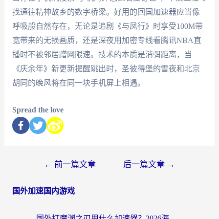
找通往精神故乡的数字桥梁。好用的回国加速器应当像
呼吸般自然存在，无论是追剧《与凤行》时享受100M带
宽带来的无损画质，还是深夜用加密专线看腾讯NBA直
播时不被邻居蹭网限速。技术的本质是消弭距离，当
《庆余年》新更新提醒跳出时，圣彼得堡的雪夜和北京
胡同的晚风将在同一块手机屏上相遇。
Spread the love
←
前一篇文章
后一篇文章
→
国外加速国内游戏
国外打魔渊之刃用什么加速器？2026海外玩家国服游戏加速全攻略（附闪耀暖暖&复苏的魔女避坑指南）