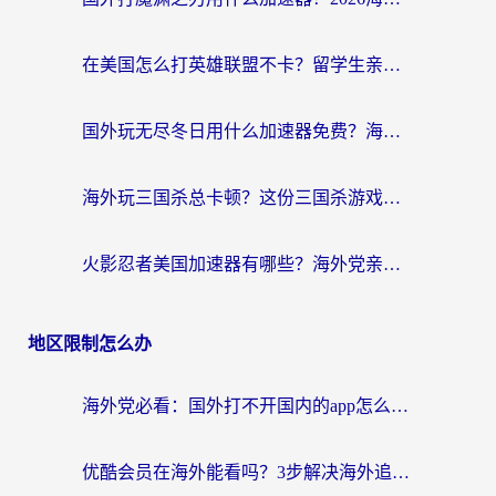
在美国怎么打英雄联盟不卡？留学生亲测的国服游戏加速全攻略
国外玩无尽冬日用什么加速器免费？海外党国服游戏加速避坑指南
海外玩三国杀总卡顿？这份三国杀游戏加速器指南帮你告别延迟烦恼
火影忍者美国加速器有哪些？海外党亲测的国服游戏加速全攻略（含菲律宾玩三国之刃守望黎明技巧）
地区限制怎么办
海外党必看：国外打不开国内的app怎么办？3步解决你的乡愁
优酷会员在海外能看吗？3步解决海外追剧难题，附实测好用加速器推荐