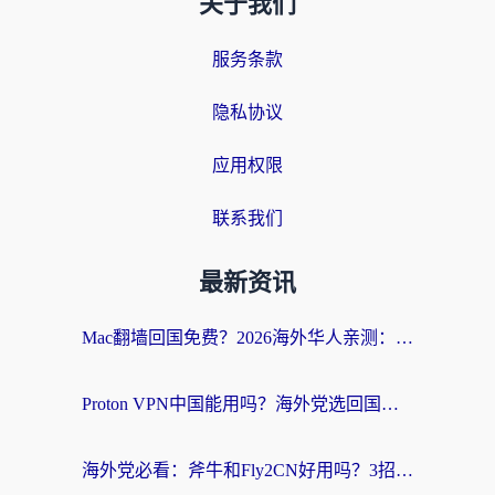
关于我们
服务条款
隐私协议
应用权限
联系我们
最新资讯
Mac翻墙回国免费？2026海外华人亲测：从CCTV5直播到国内APP，这样选加速器才靠谱
Proton VPN中国能用吗？海外党选回国加速器的避坑指南（附番茄加速器实测）
海外党必看：斧牛和Fly2CN好用吗？3招教你选对回国加速器（附免费试用攻略）