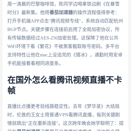
周一清晨的巴黎咖啡馆，陈同学边喝拿铁边刷《在暴雪
时分》最新集。他用
番茄加速器
的操作流程值得参考：
打开手机端APP点击"腾讯视频专线"，系统自动匹配杭州
BGP节点。关键步骤在连接前启用了全局加密协议，所
有传输数据经过AES-256加密处理。这保障了他在公共
WiFi环境下看《繁花》不被黑客截取账号密码。多平台
支持特性让他在mac上没追完的《猎冰》，通勤时用安卓
手机能接着看相同进度条。
在国外怎么看腾讯视频直播不卡
帧
直播比点播更考验线路稳定性。去年《梦华录》大结局
时，伦敦的王女士用普通VPN看腾讯直播，每到关键剧
情就跳出"正在重新连接"。这次跨年晚会她学聪明了：提