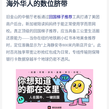
海外华人的数位脐带
旧金山的中餐厅老板通过
回国梯子推荐
工具打通了美团
商户后台，新加坡陪读妈妈终于能正常使用学而思网
校。真正顶级的回国梯子推荐，应当具备三公里生活圈
还原能力——当你在纽约地铁刷小红书本地美食推荐
时，定位准确显示为"上海静安寺800米内新店开业"。此
时百兆独享带宽让秒抢红包成为日常，专线传输则保障
银行卡数据穿越半个地球仍密不透风。