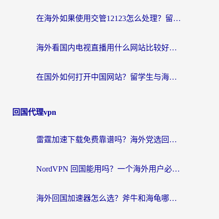
在海外如果使用交管12123怎么处理？留学生亲测有效的回国加速方案
海外看国内电视直播用什么网站比较好？一篇解决你所有追剧难题的实用指南
在国外如何打开中国网站？留学生与海外华人的无缝访问指南
回国代理vpn
雷霆加速下载免费靠谱吗？海外党选回国加速器的避坑指南（附热门工具对比）
NordVPN 回国能用吗？一个海外用户必须面对的真实困境
海外回国加速器怎么选？斧牛和海龟哪个好？一篇帮你避开坑的实用指南