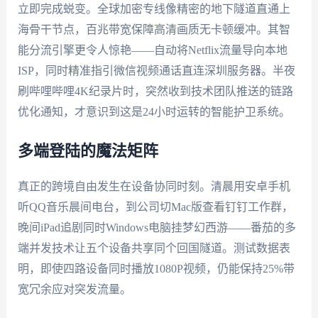
立即完成蜕变。全球加密专线像精密的地下隧道直通上
海骨干节点，百兆带宽保障高清画质无卡顿缓冲。其智
能分流引擎更令人惊艳——自动将Netflix流量导向本地
ISP，同时精准指引微信视频通话直连深圳服务器。半夜
刷哔哩哔哩4K纪录片时，突然收到技术团队推送的链路
优化通知，才意识到这是24小时运转的智能护卫系统。
多端登陆的魔法矩阵
真正的跨境自由发生在设备协同时刻。清晨用安卓手机
听QQ音乐晨间电台，到公司切Mac版查看钉钉工作群，
晚间iPad追剧同时Windows电脑挂梦幻西游——番茄的多
端并发技术让五个设备共享同个回国隧道。测试数据表
明，即使四路设备同时播放1080P视频，仍能保持25%带
宽冗余应对突发流量。