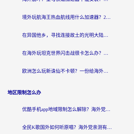
境外玩航海王热血航线用什么加速器？2026海外玩家实测最优方案（附欧洲问道堡垒前线加速技巧）
在异国他乡，寻找连接故土的光明大陆免费加速器
在海外玩坦克世界闪击战很卡怎么办？老玩家亲测有效的加速器选择指南
欧洲怎么玩新诛仙不卡顿？一份给海外游子的国服游戏畅玩指南
地区限制怎么办
优酷手机app地域限制怎么解除？海外党亲测有效的追剧方案
全民K歌国外如何听原唱？海外党亲测有效的回国加速器选择指南