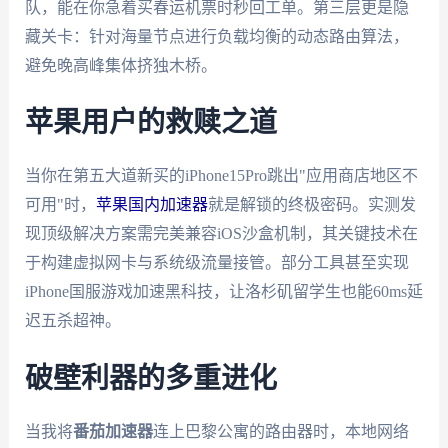
队，能在你急着买春运机票时秒回工单。第三层更是隐
藏关卡：针对海量节点进行负载均衡的动态路由算法，
避免晚高峰集体挤独木桥。
苹果用户的救赎之道
当你在第五大道新买的iPhone15Pro跳出"应用商店地区不
可用"时，
苹果国内加速器
就是解锁的终极密码。实测发
现顶级解决方案需完美兼容iOS沙盒机制，其关键技术在
于构建虚拟网卡与系统级流量接管。部分工具甚至实现
iPhone国服游戏加速黑科技，让洛杉矶留学生也能60ms延
迟五杀超神。
破壁利器的多重进化
当我将
番茄加速器
连上巴黎公寓的路由器时，本地网络