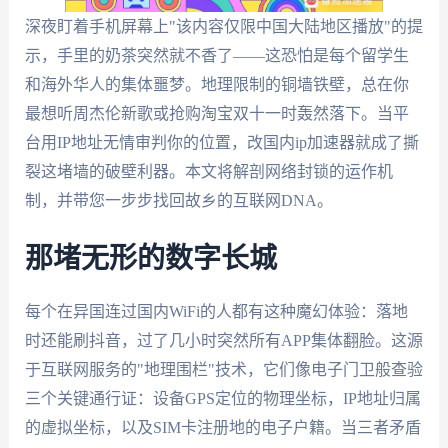
深夜盯着手机屏幕上"该内容仅限中国大陆地区播放"的提
示，手里的奶茶突然就不香了——这恐怕是每个留学生
和海外华人的集体噩梦。地理限制的铜墙铁壁，总在你
最想听周杰伦新歌或抢购淘宝双十一时轰然落下。当平
台用IP地址无情审判你的位置，改国内ip加速器就成了撕
裂这堵墙的破壁利器。本文将解剖网络封锁的运作机
制，并带您一步步找回故乡的互联网DNA。
那堵无形的数字长城
每个在异国连过国内WiFi的人都有这种魔幻体验：落地
时还能刷抖音，过了几小时突然所有APP集体翻脸。这源
于互联网服务的"地理围栏"技术，它们像电子门卫般查验
三个关键通行证：设备GPS定位的物理坐标，IP地址归属
的虚拟坐标，以及SIM卡注册地的电子户籍。当三者矛盾