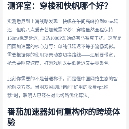
测评室：穿梭和快帆哪个好？
实测悉尼到上海线路发现：快帆在午间高峰抢到90ms延
迟，但晚八点爱奇艺加载需37秒；穿梭虽然全程保持
150ms稳定延迟，B站1080P却始终有马赛克干扰。这就是
回国加速器的核心分野：单纯低延迟不等于流畅观影。
需要根据你的使用场景动态切换路线——追剧要带宽，
抢票要响应速度，打游戏则既要低延迟又要零丢包。
此刻你需要的不是普通梯子，而是懂中国网络生态的智
能解决方案。当朋友圈刷屏询问"好用的收费vpn推
荐"时，聪明人已经在对比线路优化算法。
番茄加速器如何重构你的跨境体
验