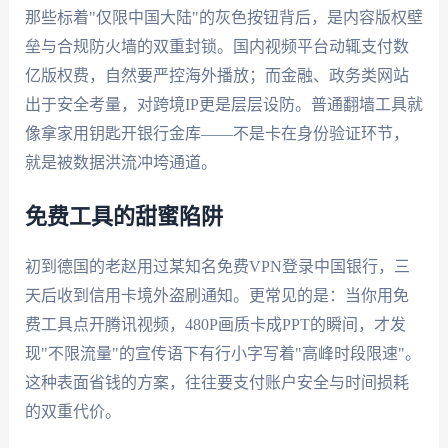
那些标着"仅限中国大陆"的灰色按钮背后，是内容版权壁
垒与合规防火墙的双重封锁。国内视频平台动辄支付数
亿版权费，自然要严控海外播放；而金融、政务类网站
出于安全考量，对跨境IP更是层层设防。普通翻墙工具就
像拿家用钥匙开银行金库——不是卡在身份验证环节，
就是被数据洪流冲垮通道。
免费工具的甜蜜陷阱
初到德国的老赵用过某知名免费VPN登录中国银行，三
天后收到信用卡境外盗刷通知。更常见的是：当你用免
费工具点开腾讯视频，480P画质卡成PPT的瞬间，才发
现"不限流量"的宣传语下有行小字写着"高峰时段限速"。
这种表面省钱的方案，往往要支付账户安全与时间损耗
的双重代价。