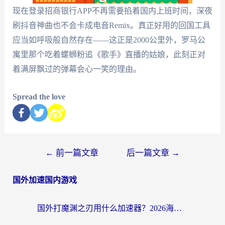
现在登录招商银行APP不再需要掐着国内上班时间，深夜
刷抖音神曲也不会卡成电音Remix。真正好用的回国工具
应当如呼吸般自然存在——这正是2000公里外，罗马公
寓里那个吃着螺蛳粉追《歌手》直播的姑娘，此刻正对
着满屏飘过的弹幕会心一笑的理由。
Spread the love
←
前一篇文章
后一篇文章
→
国外加速国内游戏
国外打魔渊之刃用什么加速器？2026海外玩家国服游戏加速全攻略（附闪耀暖暖&复苏的魔女避坑指南）