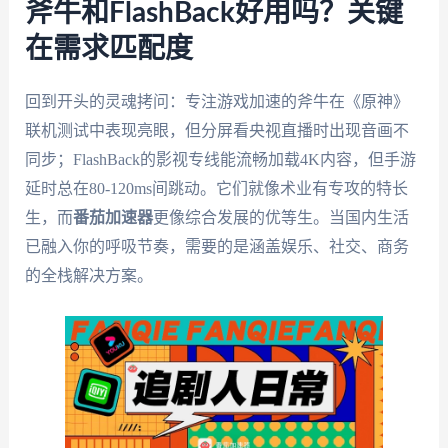
斧牛和FlashBack好用吗？关键
在需求匹配度
回到开头的灵魂拷问：专注游戏加速的斧牛在《原神》
联机测试中表现亮眼，但分屏看央视直播时出现音画不
同步；FlashBack的影视专线能流畅加载4K内容，但手游
延时总在80-120ms间跳动。它们就像术业有专攻的特长
生，而
番茄加速器
更像综合发展的优等生。当国内生活
已融入你的呼吸节奏，需要的是涵盖娱乐、社交、商务
的全栈解决方案。