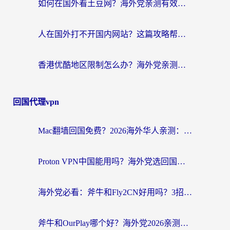
如何在国外看土豆网？海外党亲测有效的追剧加速器选择指南
人在国外打不开国内网站？这篇攻略帮你无缝解锁国内资源（附交管12123使用技巧）
香港优酷地区限制怎么办？海外党亲测有效的追剧解决方案
回国代理vpn
Mac翻墙回国免费？2026海外华人亲测：从CCTV5直播到国内APP，这样选加速器才靠谱
Proton VPN中国能用吗？海外党选回国加速器的避坑指南（附番茄加速器实测）
海外党必看：斧牛和Fly2CN好用吗？3招教你选对回国加速器（附免费试用攻略）
斧牛和OurPlay哪个好？海外党2026亲测：选对加速器，国内资源秒加载