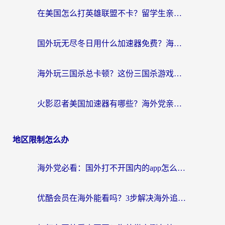
在美国怎么打英雄联盟不卡？留学生亲测的国服游戏加速全攻略
国外玩无尽冬日用什么加速器免费？海外党国服游戏加速避坑指南
海外玩三国杀总卡顿？这份三国杀游戏加速器指南帮你告别延迟烦恼
火影忍者美国加速器有哪些？海外党亲测的国服游戏加速全攻略（含菲律宾玩三国之刃守望黎明技巧）
地区限制怎么办
海外党必看：国外打不开国内的app怎么办？3步解决你的乡愁
优酷会员在海外能看吗？3步解决海外追剧难题，附实测好用加速器推荐