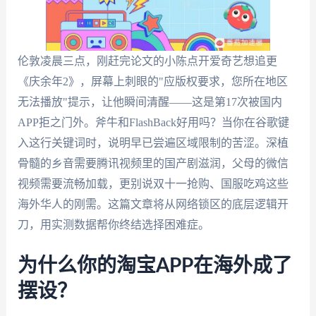
伦敦凌晨三点，刚赶完论文的小陈点开爱奇艺想追更
《庆余年2》，屏幕上刺眼的"应版权要求，您所在地区
无法播放"提示，让他瞬间清醒——这是第17次被国内
APP拒之门外。斧牛和FlashBack好用吗？当你在谷歌键
入这行关键词时，说明早已尝遍区域限制的苦涩。深植
骨髓的乡音需要腾讯视频里的国产剧滋润，父母的微信
视频需要流畅加载，更别说双十一抢购、国服吃鸡这些
海外华人的刚需。这篇文章将从网络锁区的底层逻辑开
刀，用实测数据帮你终结选择困难症。
为什么你的淘宝APP在海外成了
摆设？