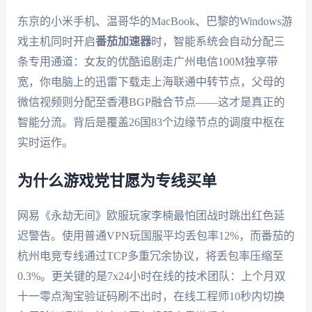
东京的小米手机、温哥华的MacBook、巴黎的Windows游
戏主机同时开启
番茄加速器
时，智能系统会自动分配三
条专用通道：女友的优酷追剧走广州电信100M独享带
宽，你电脑上的迅雷下载走上海联通中转节点，父母的
微信视频则分配至香港BGP融合节点——这才是真正的
智能分流。背后是覆盖26国83个边缘节点的调度中枢在
实时运作。
为什么游戏党甘愿为专线买单
网易《永劫无间》欧服玩家李楠最怕团战时跳出红色延
迟警告。使用普通VPN玩国服平均丢包率12%，而番茄的
杭州电竞专线通过TCP多重冗余协议，将丢包率压缩至
0.3%。更关键的是7x24小时在线的技术团队：上个月双
十一零点淘宝验证码刷不出时，在线工程师10秒内切换