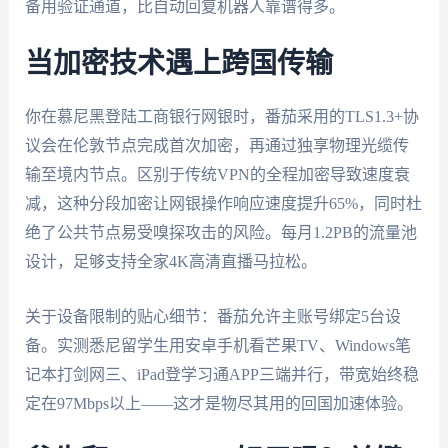
备用验证通道，比自动回复机器人靠谱得多。
当加密技术遇上跨国传输
你在慕尼黑登陆工商银行网银时，番茄采用的TLS1.3+协
议会在伦敦节点完成首次加密，再通过独享物理光缆传
输至境内节点。区别于传统VPN的全程加密导致速度衰
减，这种分段加密让网银操作响应速度提升65%，同时杜
绝了公共节点易受嗅探攻击的风险。每月1.2PB的流量池
设计，足够支持全家4K高清直播马拉松。
关于设备限制的贴心细节：番茄允许主账号绑定5台设
备。实测悉尼留学生用安卓手机看芒果TV、Windows笔
记本打剑网三、iPad登学习通APP三端并行，带宽始终稳
定在97Mbps以上——这才是物尽其用的回国加速体验。