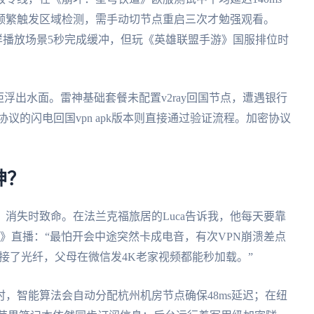
频繁触发区域检测，需手动切节点重启三次才勉强观看。
，同样播放场景5秒完成缓冲，但玩《英雄联盟手游》国服排位时
浮出水面。雷神基础套餐未配置v2ray回国节点，遭遇银行
协议的闪电回国vpn apk版本则直接通过验证流程。加密协议
。
神？
消失时致命。在法兰克福旅居的Luca告诉我，他每天要靠
》直播：“最怕开会中途突然卡成电音，有次VPN崩溃差点
像接了光纤，父母在微信发4K老家视频都能秒加载。”
，智能算法会自动分配杭州机房节点确保48ms延迟；在纽