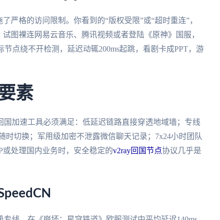
了严格的访问限制。你看到的“版权受限”或“超时重连”，
。试图裸连网易云音乐、腾讯视频或者登陆《原神》国服，
节点绕不开检测，延迟动辄200ms起跳，看剧卡成PPT，游
要素
回国加速工具必须满足：低延迟链路直接穿透地域墙；专线
随时切换；军用级加密不泄露微信聊天记录；7x24小时团队
P或处理国内业务时，安全稳定的
v2ray回国节点
协议几乎是
peedCN
专线，在《崩坏：星穹铁道》欧服测试中平均延迟140ms