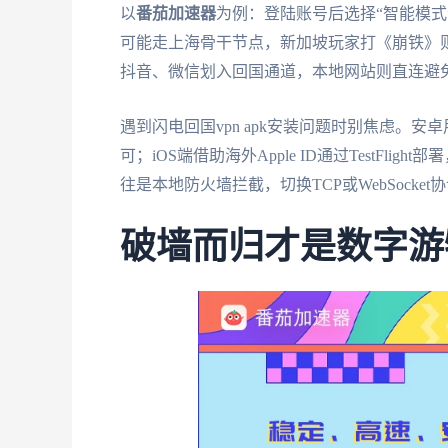
以
番茄加速器
为例：登陆账号后选择“智能模式”
可能走上海骨干节点，新加坡玩家打《崩铁》则
抖音、微信划入回国通道，本地网站则直连避
遇到闪电回国vpn apk安装问题时别焦虑。
可；iOS端借助海外Apple ID通过TestFl
往是本地防火墙拦截，切换TCP或WebSocke
破墙而归才是数字游