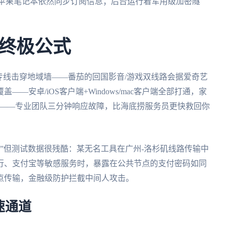
海用苹果笔记本依然同步订阅信息；后台运行着军用级加密隧
终极公式
专线击穿地域墙——番茄的回国影音/游戏双线路会据爱奇艺
安卓/iOS客户端+Windows/mac客户端全部打通，家
护——专业团队三分钟响应故障，比海底捞服务员更快救回你
？”但测试数据很残酷：某无名工具在广州-洛杉矶线路传输中
银行、支付宝等敏感服务时，暴露在公共节点的支付密码如同
点传输，金融级防护拦截中间人攻击。
速通道