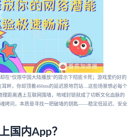
却在“仅限中国大陆播放”的提示下彻底卡死；游戏里约好的
耳畔，你却顶着460ms的延迟原地罚站…这些场景想必每个
物理距离遇上互联网围墙，地域封锁就成了切断文化血脉的
’的灵魂拷问，本质是寻找一把破墙的钥匙——稳定低延迟、安全
上国内App？