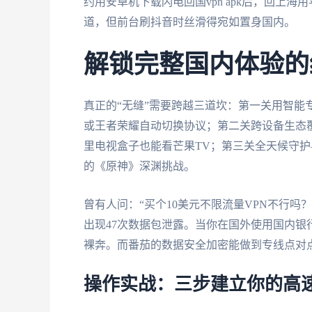
约用安卓机下载闪电回国vpn apk后，回上
道，但前台刷抖音时丝滑得宛如置身国内。
解锁完整国内体验的
真正的“无缝”需要跨越三道坎：第一关用智能
或王者荣耀自动切换协议；第二关跨设备生态覆盖——
里电视盒子也能看芒果TV；第三关全天候守
的《原神》深渊挑战。
曾有人问：“买个10美元不限流量VPN不行吗
出现47次数据包泄露。当你在国外使用国内
裸奔。而番茄的数据安全加密能做到专线点对
操作实战：三步建立你的高