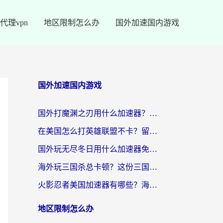
代理vpn
地区限制怎么办
国外加速国内游戏
国外加速国内游戏
国外打魔渊之刃用什么加速器？2026海外玩家国服游戏加速全攻略（附闪耀暖暖&复苏的魔女避坑指南）
在美国怎么打英雄联盟不卡？留学生亲测的国服游戏加速全攻略
国外玩无尽冬日用什么加速器免费？海外党国服游戏加速避坑指南
海外玩三国杀总卡顿？这份三国杀游戏加速器指南帮你告别延迟烦恼
火影忍者美国加速器有哪些？海外党亲测的国服游戏加速全攻略（含菲律宾玩三国之刃守望黎明技巧）
地区限制怎么办