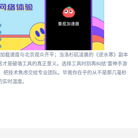
，加载速度与北京观众齐平；当洛杉矶凌晨的《逆水寒》副本
这才是破墙工具的真正意义。选择工具时别再纠结‘雷神手游
路径，把技术焦虑交给专业团队。毕竟你在乎的从不是那几毫秒
的实时温度。