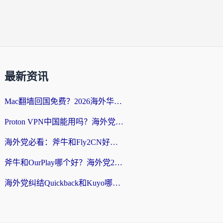
最新资讯
Mac翻墙回国免费？2026海外华人亲测：从CCTV5直播到国内APP，这样选加速器才靠谱
Proton VPN中国能用吗？海外党选回国加速器的避坑指南（附番茄加速器实测）
海外党必看：斧牛和Fly2CN好用吗？3招教你选对回国加速器（附免费试用攻略）
斧牛和OurPlay哪个好？海外党2026亲测：选对加速器，国内资源秒加载
海外党纠结Quickback和Kuyo哪个好？选对回国加速器才能无缝刷国内资源