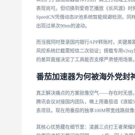
表现尚可。但切换到爱奇艺播放《长风渡》时
SpeedCN凭借动态IP池系统智能规避检测
出现过单次90ms的波动。
而当我同时登录国内银行APP转账时，关键差距
风控系统拦截需短信二次验证；搭载专用v2ray
的差异直接决定了工具能否支撑严肃使用场景
番茄加速器为何被海外党封
真正解决痛点的方案就像空气——存在时无感，
腾讯会议对接国内团队，晚上用番茄追《浪姐5
丢项目。现在用番茄的独享100M带宽线路就
其核心优势藏在细节里：凌晨三点打王者荣耀时