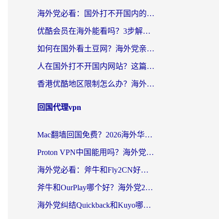
海外党必看：国外打不开国内的app怎么办？3步解决你的乡愁
优酷会员在海外能看吗？3步解决海外追剧难题，附实测好用加速器推荐
如何在国外看土豆网？海外党亲测有效的追剧加速器选择指南
人在国外打不开国内网站？这篇攻略帮你无缝解锁国内资源（附交管12123使用技巧）
香港优酷地区限制怎么办？海外党亲测有效的追剧解决方案
回国代理vpn
Mac翻墙回国免费？2026海外华人亲测：从CCTV5直播到国内APP，这样选加速器才靠谱
Proton VPN中国能用吗？海外党选回国加速器的避坑指南（附番茄加速器实测）
海外党必看：斧牛和Fly2CN好用吗？3招教你选对回国加速器（附免费试用攻略）
斧牛和OurPlay哪个好？海外党2026亲测：选对加速器，国内资源秒加载
海外党纠结Quickback和Kuyo哪个好？选对回国加速器才能无缝刷国内资源