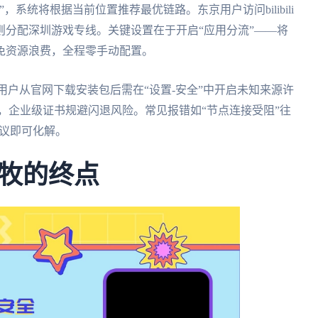
，系统将根据当前位置推荐最优链路。东京用户访问bilibili
分配深圳游戏专线。关键设置在于开启“应用分流”——将
免资源浪费，全程零手动配置。
安卓用户从官网下载安装包后需在“设置-安全”中开启未知来源许
ight部署，企业级证书规避闪退风险。常见报错如“节点连接受阻”往
t协议即可化解。
牧的终点