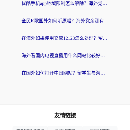
优酷手机app地域限制怎么解除？海外党亲测有效的追剧方案
全民K歌国外如何听原唱？海外党亲测有效的回国加速器选择指南
在海外如果使用交管12123怎么处理？留学生亲测有效的回国加速方案
海外看国内电视直播用什么网站比较好？一篇解决你所有追剧难题的实用指南
在国外如何打开中国网站？留学生与海外华人的无缝访问指南
友情链接