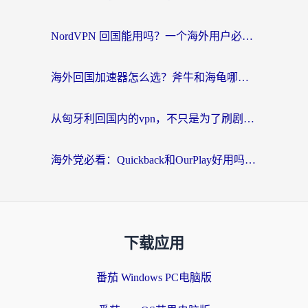
NordVPN 回国能用吗？一个海外用户必须面对的真实困境
海外回国加速器怎么选？斧牛和海龟哪个好？一篇帮你避开坑的实用指南
从匈牙利回国内的vpn，不只是为了刷剧那么简单
海外党必看：Quickback和OurPlay好用吗？3分钟选对回国加速器，无缝刷剧玩游戏
下载应用
番茄 Windows PC电脑版