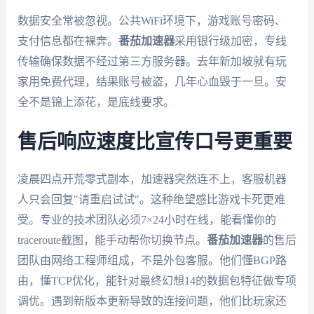
数据安全常被忽视。公共WiFi环境下，游戏账号密码、
支付信息都在裸奔。
番茄加速器
采用银行级加密，专线
传输确保数据不经过第三方服务器。去年新加坡就有玩
家用免费代理，结果账号被盗，几年心血毁于一旦。安
全不是锦上添花，是底线要求。
售后响应速度比宣传口号更重要
凌晨四点开荒零式副本，加速器突然连不上，客服机器
人只会回复"请重启试试"。这种绝望感比游戏卡死更难
受。专业的技术团队必须7×24小时在线，能看懂你的
traceroute截图，能手动帮你切换节点。
番茄加速器
的售后
团队由网络工程师组成，不是外包客服。他们懂BGP路
由，懂TCP优化，能针对最终幻想14的数据包特征做专项
调优。遇到新版本更新导致的连接问题，他们比玩家还