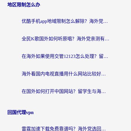
地区限制怎么办
优酷手机app地域限制怎么解除？海外党亲测有效的追剧方案
全民K歌国外如何听原唱？海外党亲测有效的回国加速器选择指南
在海外如果使用交管12123怎么处理？留学生亲测有效的回国加速方案
海外看国内电视直播用什么网站比较好？一篇解决你所有追剧难题的实用指南
在国外如何打开中国网站？留学生与海外华人的无缝访问指南
回国代理vpn
雷霆加速下载免费靠谱吗？海外党选回国加速器的避坑指南（附热门工具对比）