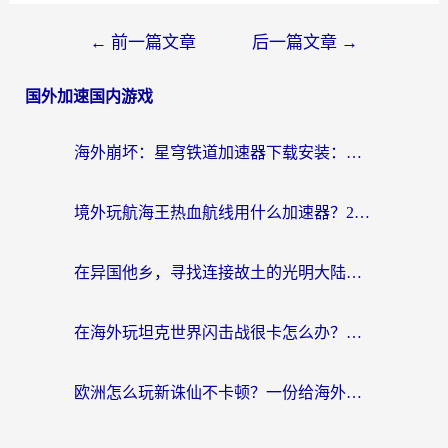
←
前一篇文章
后一篇文章
→
国外加速国内游戏
海外崩坏：星穹铁道加速器下载安装：一份给游子的终极网络指南
境外玩航海王热血航线用什么加速器？2026海外玩家实测最优方案（附欧洲问道堡垒前线加速技巧）
在异国他乡，寻找连接故土的光明大陆免费加速器
在海外玩坦克世界闪击战很卡怎么办？老玩家亲测有效的加速器选择指南
欧洲怎么玩新诛仙不卡顿？一份给海外游子的国服游戏畅玩指南