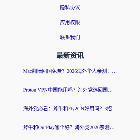
隐私协议
应用权限
联系我们
最新资讯
Mac翻墙回国免费？2026海外华人亲测：从CCTV5直播到国内APP，这样选加速器才靠谱
Proton VPN中国能用吗？海外党选回国加速器的避坑指南（附番茄加速器实测）
海外党必看：斧牛和Fly2CN好用吗？3招教你选对回国加速器（附免费试用攻略）
斧牛和OurPlay哪个好？海外党2026亲测：选对加速器，国内资源秒加载