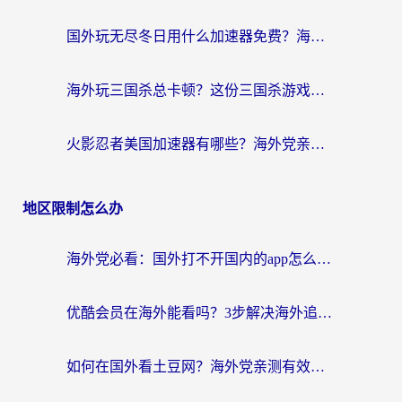
国外玩无尽冬日用什么加速器免费？海外党国服游戏加速避坑指南
海外玩三国杀总卡顿？这份三国杀游戏加速器指南帮你告别延迟烦恼
火影忍者美国加速器有哪些？海外党亲测的国服游戏加速全攻略（含菲律宾玩三国之刃守望黎明技巧）
地区限制怎么办
海外党必看：国外打不开国内的app怎么办？3步解决你的乡愁
优酷会员在海外能看吗？3步解决海外追剧难题，附实测好用加速器推荐
如何在国外看土豆网？海外党亲测有效的追剧加速器选择指南