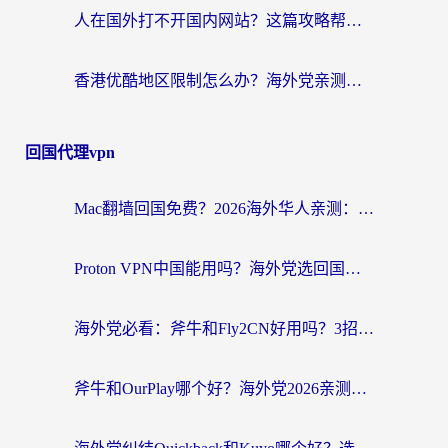
人在国外打不开国内网站？这篇攻略帮你无缝解锁国内资源（附交管12123使用技巧）
香港优酷地区限制怎么办？海外党亲测有效的追剧解决方案
回国代理vpn
Mac翻墙回国免费？2026海外华人亲测：从CCTV5直播到国内APP，这样选加速器才靠谱
Proton VPN中国能用吗？海外党选回国加速器的避坑指南（附番茄加速器实测）
海外党必看：斧牛和Fly2CN好用吗？3招教你选对回国加速器（附免费试用攻略）
斧牛和OurPlay哪个好？海外党2026亲测：选对加速器，国内资源秒加载