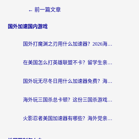
←
前一篇文章
国外加速国内游戏
国外打魔渊之刃用什么加速器？2026海外玩家国服游戏加速全攻略（附闪耀暖暖&复苏的魔女避坑指南）
在美国怎么打英雄联盟不卡？留学生亲测的国服游戏加速全攻略
国外玩无尽冬日用什么加速器免费？海外党国服游戏加速避坑指南
海外玩三国杀总卡顿？这份三国杀游戏加速器指南帮你告别延迟烦恼
火影忍者美国加速器有哪些？海外党亲测的国服游戏加速全攻略（含菲律宾玩三国之刃守望黎明技巧）