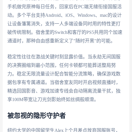
手机做完原神每日任务，回家后在PC端无缝衔接国服活
动。多个平台支持Android、iOS、Windows、mac的设计
让设备藩篱消失，支持一人多端设备同时用的特性更打
破传统限制。宿舍里的Switch和客厅的PS5共用同个加速
通道时，那种自由感重新定义了"随时开黑"的可能。
稳定性往往在激战关键时刻显露价值。当永劫无间国服
的决赛圈缩到最小范围，任何卡顿都可能葬送整局努
力。稳定无限流量设计配合智能分流策略，确保游戏数
据包享有专属通道。当宿舍室友同时开启视频直播时，
精选回国影音、游戏加速专线会自动隔离流量干扰，独
享100M带宽让刀光剑影始终如丝绸般顺滑。
被忽视的隐形守护者
纽约大学的中国留学生Alex上个月差点放弃国服账号，