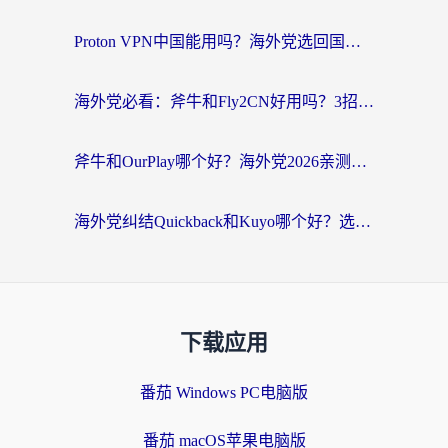
Proton VPN中国能用吗？海外党选回国加速器的避坑指南（附番茄加速器实测）
海外党必看：斧牛和Fly2CN好用吗？3招教你选对回国加速器（附免费试用攻略）
斧牛和OurPlay哪个好？海外党2026亲测：选对加速器，国内资源秒加载
海外党纠结Quickback和Kuyo哪个好？选对回国加速器才能无缝刷国内资源
下载应用
番茄 Windows PC电脑版
番茄 macOS苹果电脑版