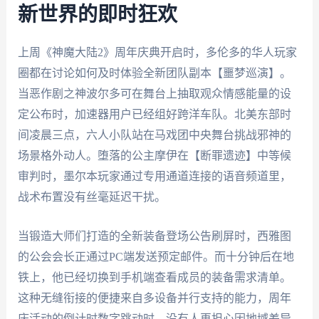
新世界的即时狂欢
上周《神魔大陆2》周年庆典开启时，多伦多的华人玩家
圈都在讨论如何及时体验全新团队副本【噩梦巡演】。
当恶作剧之神波尔多可在舞台上抽取观众情感能量的设
定公布时，加速器用户已经组好跨洋车队。北美东部时
间凌晨三点，六人小队站在马戏团中央舞台挑战邪神的
场景格外动人。堕落的公主摩伊在【断罪遗迹】中等候
审判时，墨尔本玩家通过专用通道连接的语音频道里，
战术布置没有丝毫延迟干扰。
当锻造大师们打造的全新装备登场公告刷屏时，西雅图
的公会会长正通过PC端发送预定邮件。而十分钟后在地
铁上，他已经切换到手机端查看成员的装备需求清单。
这种无缝衔接的便捷来自多设备并行支持的能力，周年
庆活动的倒计时数字跳动时，没有人再担心因地域差异