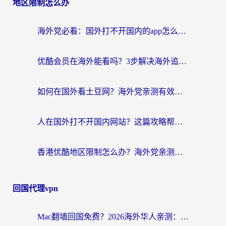
地区限制怎么办
海外党必看：国外打不开国内的app怎么办？3步解决你的乡愁
优酷会员在海外能看吗？3步解决海外追剧难题，附实测好用加速器推荐
如何在国外看土豆网？海外党亲测有效的追剧加速器选择指南
人在国外打不开国内网站？这篇攻略帮你无缝解锁国内资源（附交管12123使用技巧）
香港优酷地区限制怎么办？海外党亲测有效的追剧解决方案
回国代理vpn
Mac翻墙回国免费？2026海外华人亲测：从CCTV5直播到国内APP，这样选加速器才靠谱