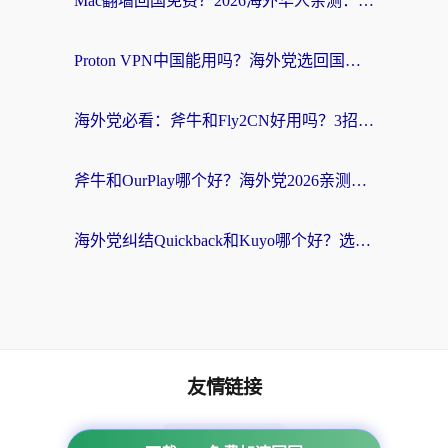
Mac翻墙回国免费？2026海外华人亲测：从CCTV5直播到国内APP，这样选加速器才靠谱
Proton VPN中国能用吗？海外党选回国加速器的避坑指南（附番茄加速器实测）
海外党必看：斧牛和Fly2CN好用吗？3招教你选对回国加速器（附免费试用攻略）
斧牛和OurPlay哪个好？海外党2026亲测：选对加速器，国内资源秒加载
海外党纠结Quickback和Kuyo哪个好？选对回国加速器才能无缝刷国内资源
友情链接
番茄加速器