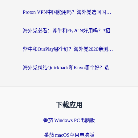
Proton VPN中国能用吗？海外党选回国加速器的避坑指南（附番茄加速器实测）
海外党必看：斧牛和Fly2CN好用吗？3招教你选对回国加速器（附免费试用攻略）
斧牛和OurPlay哪个好？海外党2026亲测：选对加速器，国内资源秒加载
海外党纠结Quickback和Kuyo哪个好？选对回国加速器才能无缝刷国内资源
下载应用
番茄 Windows PC电脑版
番茄 macOS苹果电脑版