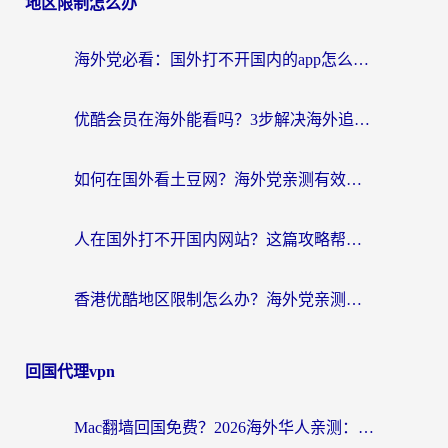
地区限制怎么办
海外党必看：国外打不开国内的app怎么办？3步解决你的乡愁
优酷会员在海外能看吗？3步解决海外追剧难题，附实测好用加速器推荐
如何在国外看土豆网？海外党亲测有效的追剧加速器选择指南
人在国外打不开国内网站？这篇攻略帮你无缝解锁国内资源（附交管12123使用技巧）
香港优酷地区限制怎么办？海外党亲测有效的追剧解决方案
回国代理vpn
Mac翻墙回国免费？2026海外华人亲测：从CCTV5直播到国内APP，这样选加速器才靠谱