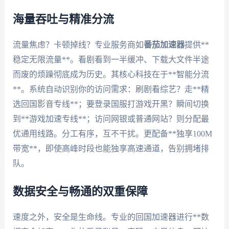
海量吞吐与精准分流
流量焦虑？卡顿掉线？专业服务商如
番茄加速器
提供**
稳定无限流量**。看剧看到一半缓冲、下载大文件半途
而废的烦躁彻底成为历史。其核心科技在于**智能分流
**。系统自动识别你的访问需求：刷剧看综艺？走**精
选回国影音专线**；要登录国服打游戏开黑？瞬间切换
到**游戏加速专线**；访问网银或普通网站？则分配最
优通用线路。分工有序，互不干扰。更配备**独享100M
带宽**，即使高峰时段也能独享高速通道，告别拥堵排
队。
数据安全与畅通的双重保障
速度之外，安全是生命线。专业的回国加速器进行**数