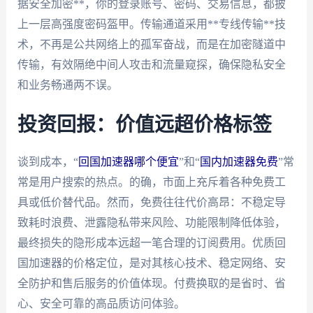
据安全加密**，你的登录账号、密码、交易信息，都披
上一层高强度密码盔甲。传输通道采用**专线传输**技
术，不再是公共网络上的孤军奋战，而是在加密隧道中
传输，有效隔绝中间人攻击和流量窥探，确保隐私安全
和业务畅通两不误。
投资回报：价值远超价格标签
谈到成本，“
回国加速器哪个便宜
”和“
国内加速器免费
”常
常是用户搜索的热点。的确，市面上充斥着各种免费工
具或低价替代品。然而，免费往往代价高昂：不稳定导
致耗时浪费、泄露隐私带来风险、功能限制降低体验，
最终损失的隐形成本远超一笔合理的订阅费用。优质回
国加速器的价格定位，是对其核心技术、稳定网络、安
全防护和售后服务的价值体现。付费换取的是省时、省
心、安全可靠的高品质访问体验。