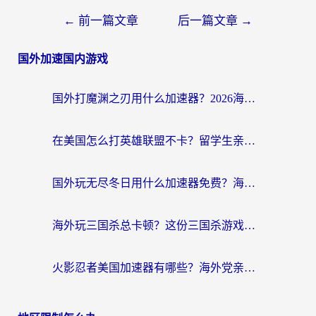
←
前一篇文章
后一篇文章
→
国外加速国内游戏
国外打魔渊之刃用什么加速器？2026海外玩家国服游戏加速全攻略（附闪耀暖暖&复苏的魔女避坑指南）
在美国怎么打英雄联盟不卡？留学生亲测的国服游戏加速全攻略
国外玩无尽冬日用什么加速器免费？海外党国服游戏加速避坑指南
海外玩三国杀总卡顿？这份三国杀游戏加速器指南帮你告别延迟烦恼
火影忍者美国加速器有哪些？海外党亲测的国服游戏加速全攻略（含菲律宾玩三国之刃守望黎明技巧）