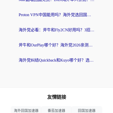
Proton VPN中国能用吗？海外党选回国加速器的避坑指南（附番茄加速器实测）
海外党必看：斧牛和Fly2CN好用吗？3招教你选对回国加速器（附免费试用攻略）
斧牛和OurPlay哪个好？海外党2026亲测：选对加速器，国内资源秒加载
海外党纠结Quickback和Kuyo哪个好？选对回国加速器才能无缝刷国内资源
友情链接
海外回国加速器
番茄加速器
回国加速器