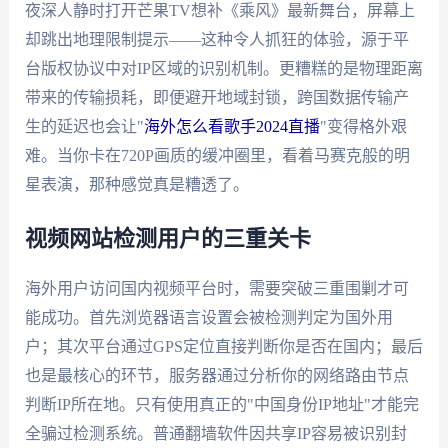
夜深人静时打开芒果TV想补《乘风》最新舞台，屏幕上
却跳出地理限制提示——这种令人抓狂的体验，源于平
台版权协议中对IP区域的识别机制。更糟糕的是物理距离
带来的传输损耗，即便避开地域封锁，跨国数据传输产
生的延迟也会让"
海外怎么看歌手2024直播
"变得格外艰
难。当你卡在720P画质的缓冲圈里，看着马赛克般的明
星表演，那种感觉真是糟透了。
视频网站检测用户的三重关卡
海外用户访问国内视频平台时，需要突破三重围剿才可
能成功。首先浏览器语言设置会被检测判定为国外用
户；其次平台通过GPS定位直接判断你是否在国内；最后
也是最核心的环节，服务器通过分析你的网络路由节点
判断IP所在地。只有使用真正的"中国身份IP地址"才能完
全骗过检测系统。普通翻墙软件因共享IP容易被识别封