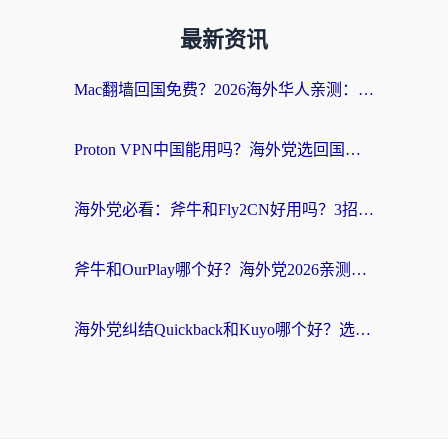
最新资讯
Mac翻墙回国免费？2026海外华人亲测：从CCTV5直播到国内APP，这样选加速器才靠谱
Proton VPN中国能用吗？海外党选回国加速器的避坑指南（附番茄加速器实测）
海外党必看：斧牛和Fly2CN好用吗？3招教你选对回国加速器（附免费试用攻略）
斧牛和OurPlay哪个好？海外党2026亲测：选对加速器，国内资源秒加载
海外党纠结Quickback和Kuyo哪个好？选对回国加速器才能无缝刷国内资源