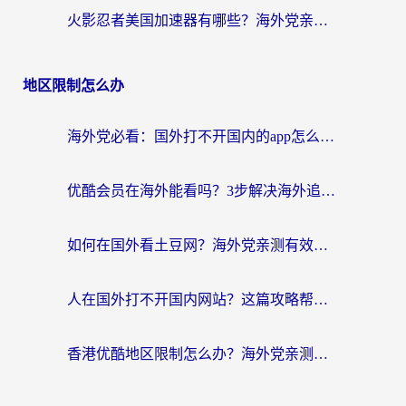
火影忍者美国加速器有哪些？海外党亲测的国服游戏加速全攻略（含菲律宾玩三国之刃守望黎明技巧）
地区限制怎么办
海外党必看：国外打不开国内的app怎么办？3步解决你的乡愁
优酷会员在海外能看吗？3步解决海外追剧难题，附实测好用加速器推荐
如何在国外看土豆网？海外党亲测有效的追剧加速器选择指南
人在国外打不开国内网站？这篇攻略帮你无缝解锁国内资源（附交管12123使用技巧）
香港优酷地区限制怎么办？海外党亲测有效的追剧解决方案