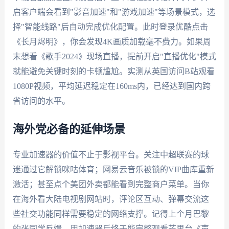
启客户端会看到"影音加速"和"游戏加速"等场景模式，选
择"智能线路"后自动完成优化配置。此时登录优酷点击
《长月烬明》，你会发现4K画质加载毫不费力。如果周
末想看《歌手2024》现场直播，提前开启"直播优化"模式
就能避免关键时刻的卡顿尴尬。实测从英国访问B站观看
1080P视频，平均延迟稳定在160ms内，已经达到国内跨
省访问的水平。
海外党必备的延伸场景
专业加速器的价值不止于影视平台。关注中超联赛的球
迷通过它解锁咪咕体育；网易云音乐被锁的VIP曲库重新
激活；甚至点个美团外卖都能看到完整商户菜单。当你
在海外看大陆电视剧网站时，评论区互动、弹幕交流这
些社交功能同样需要稳定的网络支撑。记得上个月巴黎
的张同学反馈，用加速器后终于能完整观看芒果台《声