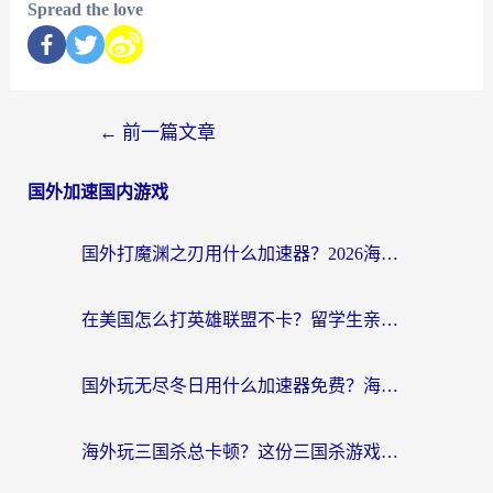
Spread the love
←
前一篇文章
国外加速国内游戏
国外打魔渊之刃用什么加速器？2026海外玩家国服游戏加速全攻略（附闪耀暖暖&复苏的魔女避坑指南）
在美国怎么打英雄联盟不卡？留学生亲测的国服游戏加速全攻略
国外玩无尽冬日用什么加速器免费？海外党国服游戏加速避坑指南
海外玩三国杀总卡顿？这份三国杀游戏加速器指南帮你告别延迟烦恼