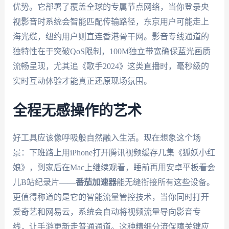
优势。它部署了覆盖全球的专属节点网络，当你登录央
视影音时系统会智能匹配传输路径，东京用户可能走上
海光缆，纽约用户则直连香港骨干网。影音专线通道的
独特性在于突破QoS限制，100M独立带宽确保蓝光画质
流畅呈现，尤其追《歌手2024》这类直播时，毫秒级的
实时互动体验才能真正还原现场氛围。
全程无感操作的艺术
好工具应该像呼吸般自然融入生活。现在想象这个场
景：下班路上用iPhone打开腾讯视频缓存几集《狐妖小红
娘》，到家后在Mac上继续观看，睡前再用安卓平板看会
儿B站纪录片——
番茄加速器
能无缝衔接所有这些设备。
更值得称道的是它的智能流量管控技术，当你同时打开
爱奇艺和网易云，系统会自动将视频流量导向影音专
线，让手游更新走普通通道。这种精细分流保障关键应