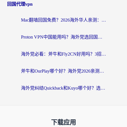
回国代理vpn
Mac翻墙回国免费？2026海外华人亲测：从CCTV5直播到国内APP，这样选加速器才靠谱
Proton VPN中国能用吗？海外党选回国加速器的避坑指南（附番茄加速器实测）
海外党必看：斧牛和Fly2CN好用吗？3招教你选对回国加速器（附免费试用攻略）
斧牛和OurPlay哪个好？海外党2026亲测：选对加速器，国内资源秒加载
海外党纠结Quickback和Kuyo哪个好？选对回国加速器才能无缝刷国内资源
下载应用