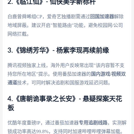
2.《临江仙》- 仙侠美学新标杆
白鹿曾舜晞组CP，爱奇艺独播剧需通过
回国加速器
解除
地域屏蔽。建议开启"智能路由"功能，避免校园网/公司
网络拦截。
3.《锦绣芳华》- 杨紫李现再续前缘
腾讯视频独家上线，海外用户反映常出现"该内容暂不支
持您所在地区"提示。使用番茄加速器的
国内游戏/视频双
通道
技术，可同时解决追剧和国服游戏延迟问题。
4.《唐朝诡事录之长安》- 悬疑探案天花
板
优酷年度重磅IP，通过番茄加速器
专用追剧线路
，实测解
锁成功率高达99.8%，支持同时加速哔哩哔哩弹幕加载。