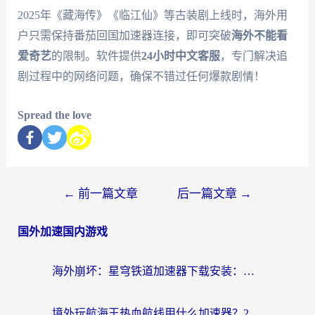
2025年《藏海传》《临江仙》等古装剧上线时，海外用
户只需保持番茄回国加速器连接，即可突破
海外不能看
爱奇艺
的限制。软件提供
24小时中文客服
，专门解决追
剧过程中的网络问题，确保不错过任何爆款剧情！
Spread the love
←
前一篇文章
后一篇文章
→
国外加速国内游戏
海外崩坏：星穹铁道加速器下载安装：一份给游子的终极网络指南
境外玩航海王热血航线用什么加速器？2026海外玩家实测最优方案（附欧洲问道堡垒前线加速技巧）