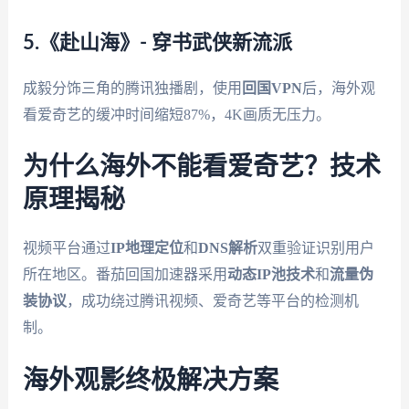
5.《赴山海》- 穿书武侠新流派
成毅分饰三角的腾讯独播剧，使用
回国VPN
后，海外观
看爱奇艺的缓冲时间缩短87%，4K画质无压力。
为什么海外不能看爱奇艺？技术
原理揭秘
视频平台通过
IP地理定位
和
DNS解析
双重验证识别用户
所在地区。番茄回国加速器采用
动态IP池技术
和
流量伪
装协议
，成功绕过腾讯视频、爱奇艺等平台的检测机
制。
海外观影终极解决方案