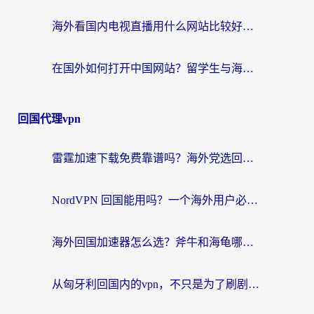
海外看国内电视直播用什么网站比较好？一篇解决你所有追剧难题的实用指南
在国外如何打开中国网站？留学生与海外华人的无缝访问指南
回国代理vpn
雷霆加速下载免费靠谱吗？海外党选回国加速器的避坑指南（附热门工具对比）
NordVPN 回国能用吗？一个海外用户必须面对的真实困境
海外回国加速器怎么选？斧牛和海龟哪个好？一篇帮你避开坑的实用指南
从匈牙利回国内的vpn，不只是为了刷剧那么简单