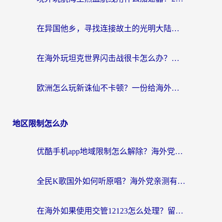
在异国他乡，寻找连接故土的光明大陆免费加速器
在海外玩坦克世界闪击战很卡怎么办？老玩家亲测有效的加速器选择指南
欧洲怎么玩新诛仙不卡顿？一份给海外游子的国服游戏畅玩指南
地区限制怎么办
优酷手机app地域限制怎么解除？海外党亲测有效的追剧方案
全民K歌国外如何听原唱？海外党亲测有效的回国加速器选择指南
在海外如果使用交管12123怎么处理？留学生亲测有效的回国加速方案