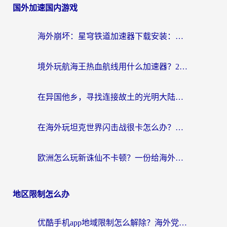
国外加速国内游戏
海外崩坏：星穹铁道加速器下载安装：一份给游子的终极网络指南
境外玩航海王热血航线用什么加速器？2026海外玩家实测最优方案（附欧洲问道堡垒前线加速技巧）
在异国他乡，寻找连接故土的光明大陆免费加速器
在海外玩坦克世界闪击战很卡怎么办？老玩家亲测有效的加速器选择指南
欧洲怎么玩新诛仙不卡顿？一份给海外游子的国服游戏畅玩指南
地区限制怎么办
优酷手机app地域限制怎么解除？海外党亲测有效的追剧方案