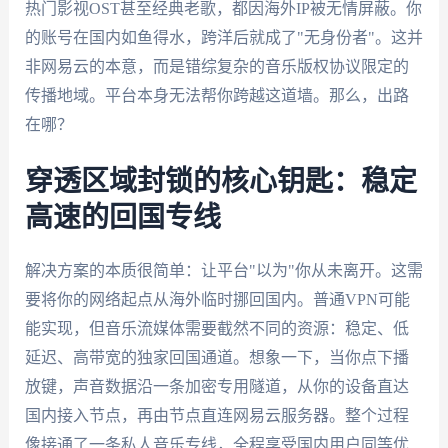
热门影视OST甚至经典老歌，都因海外IP被无情屏蔽。你
的账号在国内如鱼得水，跨洋后就成了"无身份者"。这并
非网易云的本意，而是错综复杂的音乐版权协议限定的
传播地域。平台本身无法帮你跨越这道墙。那么，出路
在哪？
穿透区域封锁的核心钥匙：稳定
高速的回国专线
解决方案的本质很简单：让平台"以为"你从未离开。这需
要将你的网络起点从海外临时挪回国内。普通VPN可能
能实现，但音乐流媒体需要截然不同的资源：稳定、低
延迟、高带宽的独家回国通道。想象一下，当你点下播
放键，声音数据沿一条加密专用隧道，从你的设备直达
国内接入节点，再由节点直连网易云服务器。整个过程
像接通了一条私人音乐专线，全程享受国内用户同等优