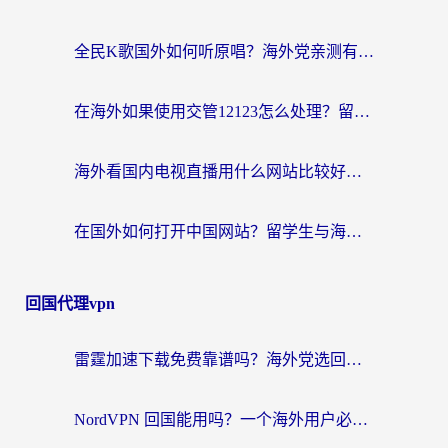
全民K歌国外如何听原唱？海外党亲测有效的回国加速器选择指南
在海外如果使用交管12123怎么处理？留学生亲测有效的回国加速方案
海外看国内电视直播用什么网站比较好？一篇解决你所有追剧难题的实用指南
在国外如何打开中国网站？留学生与海外华人的无缝访问指南
回国代理vpn
雷霆加速下载免费靠谱吗？海外党选回国加速器的避坑指南（附热门工具对比）
NordVPN 回国能用吗？一个海外用户必须面对的真实困境