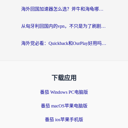
海外回国加速器怎么选？斧牛和海龟哪个好？一篇帮你避开坑的实用指南
从匈牙利回国内的vpn，不只是为了刷剧那么简单
海外党必看：Quickback和OurPlay好用吗？3分钟选对回国加速器，无缝刷剧玩游戏
下载应用
番茄 Windows PC电脑版
番茄 macOS苹果电脑版
番茄 ios苹果手机版