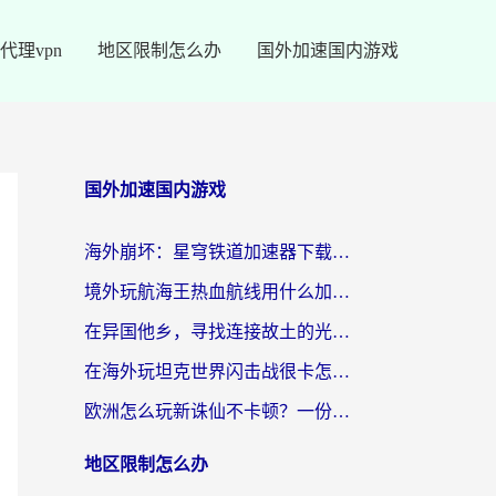
代理vpn
地区限制怎么办
国外加速国内游戏
国外加速国内游戏
海外崩坏：星穹铁道加速器下载安装：一份给游子的终极网络指南
境外玩航海王热血航线用什么加速器？2026海外玩家实测最优方案（附欧洲问道堡垒前线加速技巧）
在异国他乡，寻找连接故土的光明大陆免费加速器
在海外玩坦克世界闪击战很卡怎么办？老玩家亲测有效的加速器选择指南
欧洲怎么玩新诛仙不卡顿？一份给海外游子的国服游戏畅玩指南
地区限制怎么办