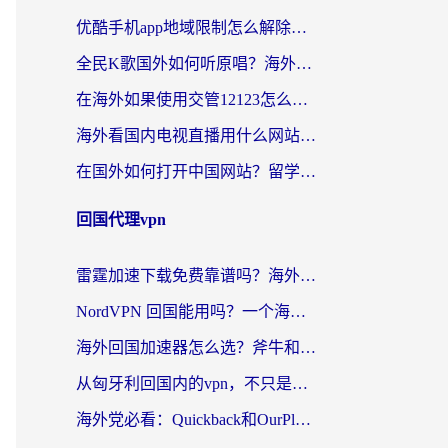
优酷手机app地域限制怎么解除？海外党亲测有效的追剧方案
全民K歌国外如何听原唱？海外党亲测有效的回国加速器选择指南
在海外如果使用交管12123怎么处理？留学生亲测有效的回国加速方案
海外看国内电视直播用什么网站比较好？一篇解决你所有追剧难题的实用指南
在国外如何打开中国网站？留学生与海外华人的无缝访问指南
回国代理vpn
雷霆加速下载免费靠谱吗？海外党选回国加速器的避坑指南（附热门工具对比）
NordVPN 回国能用吗？一个海外用户必须面对的真实困境
海外回国加速器怎么选？斧牛和海龟哪个好？一篇帮你避开坑的实用指南
从匈牙利回国内的vpn，不只是为了刷剧那么简单
海外党必看：Quickback和OurPlay好用吗？3分钟选对回国加速器，无缝刷剧玩游戏