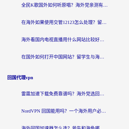
全民K歌国外如何听原唱？海外党亲测有效的回国加速器选择指南
在海外如果使用交管12123怎么处理？留学生亲测有效的回国加速方案
海外看国内电视直播用什么网站比较好？一篇解决你所有追剧难题的实用指南
在国外如何打开中国网站？留学生与海外华人的无缝访问指南
回国代理vpn
雷霆加速下载免费靠谱吗？海外党选回国加速器的避坑指南（附热门工具对比）
NordVPN 回国能用吗？一个海外用户必须面对的真实困境
海外回国加速器怎么选？斧牛和海龟哪个好？一篇帮你避开坑的实用指南