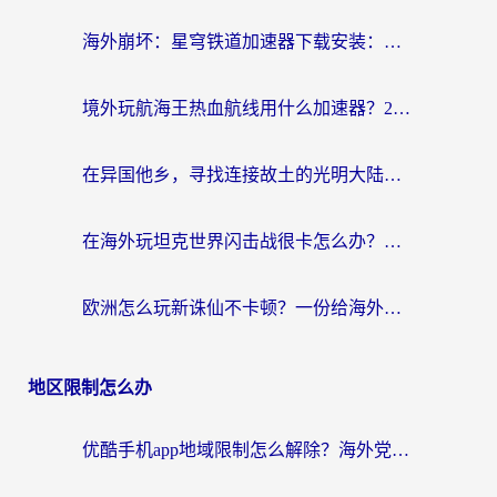
海外崩坏：星穹铁道加速器下载安装：一份给游子的终极网络指南
境外玩航海王热血航线用什么加速器？2026海外玩家实测最优方案（附欧洲问道堡垒前线加速技巧）
在异国他乡，寻找连接故土的光明大陆免费加速器
在海外玩坦克世界闪击战很卡怎么办？老玩家亲测有效的加速器选择指南
欧洲怎么玩新诛仙不卡顿？一份给海外游子的国服游戏畅玩指南
地区限制怎么办
优酷手机app地域限制怎么解除？海外党亲测有效的追剧方案