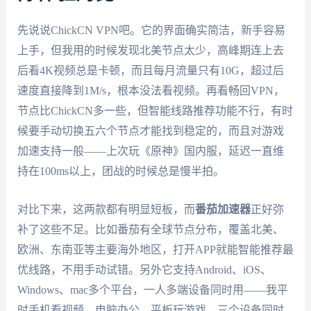
先说说ChickCN VPN吧。它的界面确实简洁，新手容易
上手，但我用的时候发现北美节点太少，高峰期连上去
后看4K视频总是卡顿，而且每月流量只有10G，超过后
速度直接降到1M/s，根本没法看视频。再看畅回VPN，
节点比ChickCN多一些，但智能线路推荐功能不行，有时
候要手动切换五六个节点才能找到稳定的，而且对游戏
加速支持一般——上次玩《原神》国内服，延迟一直维
持在100ms以上，团战的时候总是慢半拍。
对比下来，这两款都有明显短板，而
番茄加速器
正好弥
补了这些不足。比如番茄有全球节点分布，覆盖北美、
欧洲、东南亚等主要海外地区，打开APP就能智能推荐最
优线路，不用手动试错。另外它支持Android、iOS、
Windows、mac多个平台，一人多端设备同时用——我平
时手机看视频、电脑办公、平板玩游戏，三个设备同时