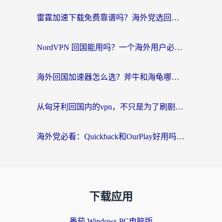
雷霆加速下载免费靠谱吗？海外党选回国加速器的避坑指南（附热门工具对比）
NordVPN 回国能用吗？一个海外用户必须面对的真实困境
海外回国加速器怎么选？斧牛和海龟哪个好？一篇帮你避开坑的实用指南
从匈牙利回国内的vpn，不只是为了刷剧那么简单
海外党必看：Quickback和OurPlay好用吗？3分钟选对回国加速器，无缝刷剧玩游戏
下载应用
番茄 Windows PC电脑版