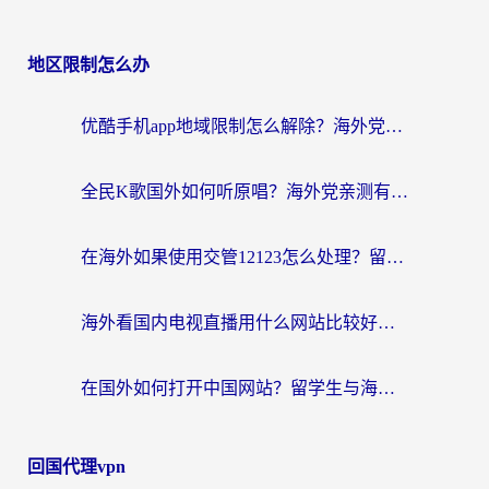
地区限制怎么办
优酷手机app地域限制怎么解除？海外党亲测有效的追剧方案
全民K歌国外如何听原唱？海外党亲测有效的回国加速器选择指南
在海外如果使用交管12123怎么处理？留学生亲测有效的回国加速方案
海外看国内电视直播用什么网站比较好？一篇解决你所有追剧难题的实用指南
在国外如何打开中国网站？留学生与海外华人的无缝访问指南
回国代理vpn