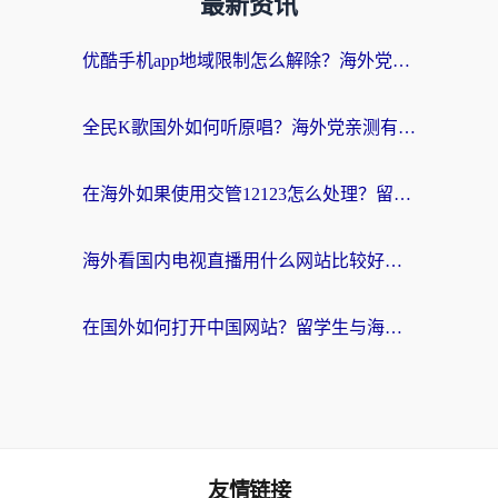
最新资讯
优酷手机app地域限制怎么解除？海外党亲测有效的追剧方案
全民K歌国外如何听原唱？海外党亲测有效的回国加速器选择指南
在海外如果使用交管12123怎么处理？留学生亲测有效的回国加速方案
海外看国内电视直播用什么网站比较好？一篇解决你所有追剧难题的实用指南
在国外如何打开中国网站？留学生与海外华人的无缝访问指南
友情链接