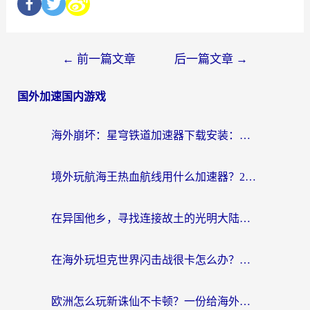
←
前一篇文章
后一篇文章
→
国外加速国内游戏
海外崩坏：星穹铁道加速器下载安装：一份给游子的终极网络指南
境外玩航海王热血航线用什么加速器？2026海外玩家实测最优方案（附欧洲问道堡垒前线加速技巧）
在异国他乡，寻找连接故土的光明大陆免费加速器
在海外玩坦克世界闪击战很卡怎么办？老玩家亲测有效的加速器选择指南
欧洲怎么玩新诛仙不卡顿？一份给海外游子的国服游戏畅玩指南