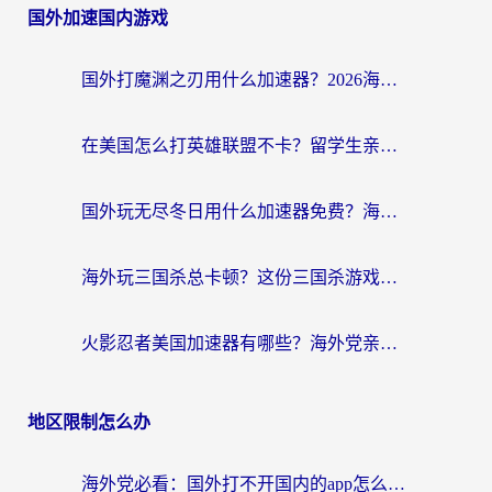
国外加速国内游戏
国外打魔渊之刃用什么加速器？2026海外玩家国服游戏加速全攻略（附闪耀暖暖&复苏的魔女避坑指南）
在美国怎么打英雄联盟不卡？留学生亲测的国服游戏加速全攻略
国外玩无尽冬日用什么加速器免费？海外党国服游戏加速避坑指南
海外玩三国杀总卡顿？这份三国杀游戏加速器指南帮你告别延迟烦恼
火影忍者美国加速器有哪些？海外党亲测的国服游戏加速全攻略（含菲律宾玩三国之刃守望黎明技巧）
地区限制怎么办
海外党必看：国外打不开国内的app怎么办？3步解决你的乡愁