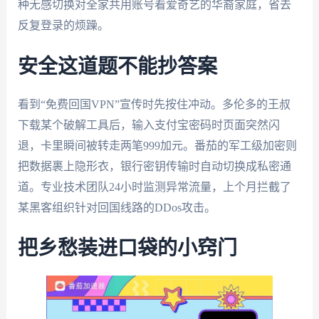
种无感切换对全家共用账号看爱奇艺的华裔家庭，省去
反复登录的烦躁。
安全这道题不能抄答案
看到“免费回国VPN”宣传时先按住冲动。多伦多的王叔
下载某个破解工具后，输入支付宝密码时页面突然闪
退，卡里瞬间被转走两笔999加元。番茄的军工级加密则
把数据裹上隐形衣，银行密钥传输时自动切换成私密通
道。专业技术团队24小时监测异常流量，上个月拦截了
某黑客组织针对回国线路的DDos攻击。
把乡愁装进口袋的小窍门