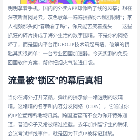
明明拿着手机，国内的外卖APP却像断了线的风筝；想在
深夜听首网易云，灰色歌单一遍遍提醒你“地区限制”；家
人视频那头问“春晚看了吗”，你只能苦笑着摇头——这些
抓狂的碎片拼成了海外生活的数字围墙。不是你的网络
坏了，而是国内平台用GEO-IP技术筑起高墙。破解的钥
匙其实很简单：一台专业回国加速器。今天实测的免费
回国软件方案，帮你把烟火气装进口袋。
流量被“锁区”的幕后真相
当你在海外打开某酷，弹出的提示像一堵透明的玻璃
墙。这堵墙的名字叫内容分发网络（CDN），它通过你
的IP位置判断地域归属。跨国运营商不会为你开特殊通
道，普通梯子又常被精准拦截。去年加州留学生的腾讯
会议考试掉线事件，就是因为节点IP被标记封禁。