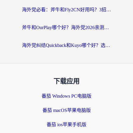
海外党必看：斧牛和Fly2CN好用吗？3招教你选对回国加速器（附免费试用攻略）
斧牛和OurPlay哪个好？海外党2026亲测：选对加速器，国内资源秒加载
海外党纠结Quickback和Kuyo哪个好？选对回国加速器才能无缝刷国内资源
下载应用
番茄 Windows PC电脑版
番茄 macOS苹果电脑版
番茄 ios苹果手机版