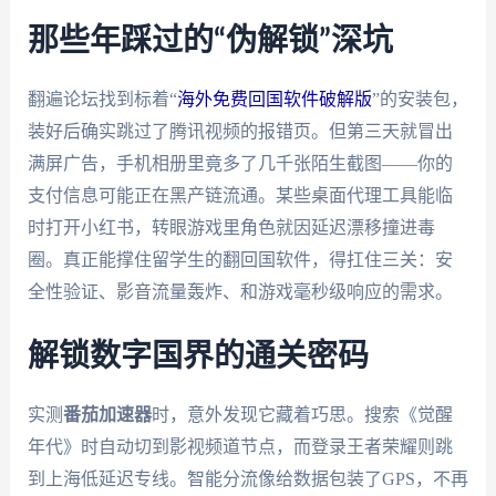
那些年踩过的“伪解锁”深坑
翻遍论坛找到标着“
海外免费回国软件破解版
”的安装包，
装好后确实跳过了腾讯视频的报错页。但第三天就冒出
满屏广告，手机相册里竟多了几千张陌生截图——你的
支付信息可能正在黑产链流通。某些桌面代理工具能临
时打开小红书，转眼游戏里角色就因延迟漂移撞进毒
圈。真正能撑住留学生的翻回国软件，得扛住三关：安
全性验证、影音流量轰炸、和游戏毫秒级响应的需求。
解锁数字国界的通关密码
实测
番茄加速器
时，意外发现它藏着巧思。搜索《觉醒
年代》时自动切到影视频道节点，而登录王者荣耀则跳
到上海低延迟专线。智能分流像给数据包装了GPS，不再