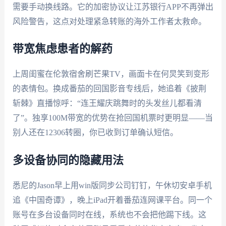
需要手动换线路。它的加密协议让江苏银行APP不再弹出
风险警告，这点对处理紧急转账的海外工作者太救命。
带宽焦虑患者的解药
上周闺蜜在伦敦宿舍刷芒果TV，画面卡在何炅笑到变形
的表情包。换成番茄的回国影音专线后，她追着《披荆
斩棘》直播惊呼：“连王耀庆跳舞时的头发丝儿都看清
了”。独享100M带宽的优势在抢回国机票时更明显——当
别人还在12306转圈，你已收到订单确认短信。
多设备协同的隐藏用法
悉尼的Jason早上用win版同步公司钉钉，午休切安卓手机
追《中国奇谭》，晚上iPad开着番茄连网课平台。同一个
账号在多台设备同时在线，系统也不会把他踢下线。这