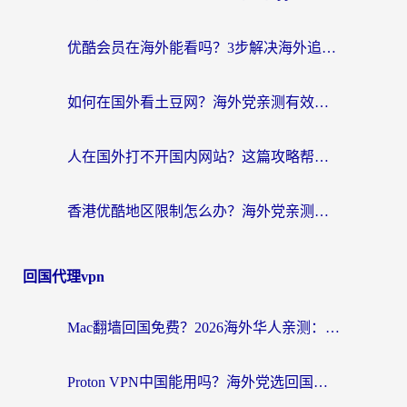
优酷会员在海外能看吗？3步解决海外追剧难题，附实测好用加速器推荐
如何在国外看土豆网？海外党亲测有效的追剧加速器选择指南
人在国外打不开国内网站？这篇攻略帮你无缝解锁国内资源（附交管12123使用技巧）
香港优酷地区限制怎么办？海外党亲测有效的追剧解决方案
回国代理vpn
Mac翻墙回国免费？2026海外华人亲测：从CCTV5直播到国内APP，这样选加速器才靠谱
Proton VPN中国能用吗？海外党选回国加速器的避坑指南（附番茄加速器实测）