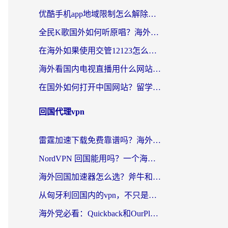
优酷手机app地域限制怎么解除？海外党亲测有效的追剧方案
全民K歌国外如何听原唱？海外党亲测有效的回国加速器选择指南
在海外如果使用交管12123怎么处理？留学生亲测有效的回国加速方案
海外看国内电视直播用什么网站比较好？一篇解决你所有追剧难题的实用指南
在国外如何打开中国网站？留学生与海外华人的无缝访问指南
回国代理vpn
雷霆加速下载免费靠谱吗？海外党选回国加速器的避坑指南（附热门工具对比）
NordVPN 回国能用吗？一个海外用户必须面对的真实困境
海外回国加速器怎么选？斧牛和海龟哪个好？一篇帮你避开坑的实用指南
从匈牙利回国内的vpn，不只是为了刷剧那么简单
海外党必看：Quickback和OurPlay好用吗？3分钟选对回国加速器，无缝刷剧玩游戏