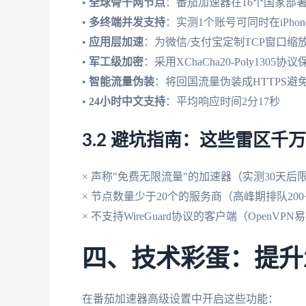
•
全球骨干网节点
：番茄加速器在16个国家部署
•
多终端并发支持
：实测1个账号可同时在iPhon
•
应用层加速
：为微信/支付宝定制TCP窗口缩
•
军工级加密
：采用XChaCha20-Poly1305
•
智能流量伪装
：将回国流量伪装成HTTPS避
•
24小时中文支持
：平均响应时间2分17秒
3.2 避坑指南：这些雷区千
× 声称"免费无限流量"的加速器（实测30天后限
× 节点数量少于20个的服务商（高峰期排队200
× 不支持WireGuard协议的客户端（OpenVP
四、技术彩蛋：提升
在番茄加速器高级设置中开启这些功能：