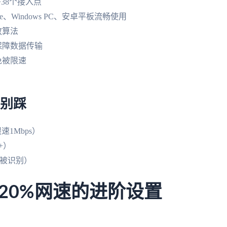
38个接入点
e、Windows PC、安卓平板流畅使用
放算法
协议保障数据传输
免被限速
万别踩
速1Mbps）
+）
N易被识别）
20%网速的进阶设置