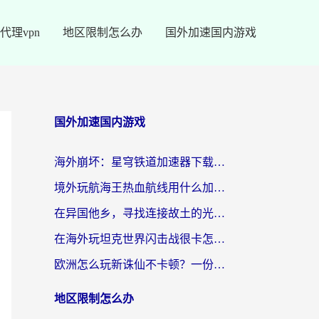
代理vpn
地区限制怎么办
国外加速国内游戏
国外加速国内游戏
海外崩坏：星穹铁道加速器下载安装：一份给游子的终极网络指南
境外玩航海王热血航线用什么加速器？2026海外玩家实测最优方案（附欧洲问道堡垒前线加速技巧）
在异国他乡，寻找连接故土的光明大陆免费加速器
在海外玩坦克世界闪击战很卡怎么办？老玩家亲测有效的加速器选择指南
欧洲怎么玩新诛仙不卡顿？一份给海外游子的国服游戏畅玩指南
地区限制怎么办