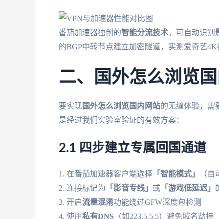
番茄加速器独创的
智能分流技术
，可自动识别
的BGP中转节点建立加密隧道，实测爱奇艺4K
二、国外怎么浏览国
要实现
国外怎么浏览国内网站
的无缝体验，需
是经过我们实验室验证的有效方案：
2.1 四步建立专属回国通道
1. 在番茄加速器客户端选择
「智能模式」
（自
2. 连接标记为
「影音专线」
或
「游戏低延迟」
3. 开启
流量混淆
功能绕过GFW深度包检测
4. 使用
私有DNS
（如223.5.5.5）避免域名劫持