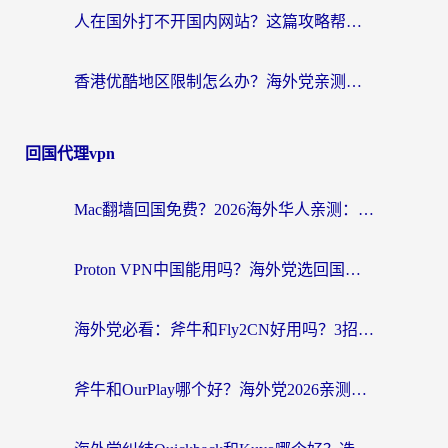
人在国外打不开国内网站？这篇攻略帮你无缝解锁国内资源（附交管12123使用技巧）
香港优酷地区限制怎么办？海外党亲测有效的追剧解决方案
回国代理vpn
Mac翻墙回国免费？2026海外华人亲测：从CCTV5直播到国内APP，这样选加速器才靠谱
Proton VPN中国能用吗？海外党选回国加速器的避坑指南（附番茄加速器实测）
海外党必看：斧牛和Fly2CN好用吗？3招教你选对回国加速器（附免费试用攻略）
斧牛和OurPlay哪个好？海外党2026亲测：选对加速器，国内资源秒加载