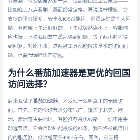
有限制，付费版虽然多一点，但高峰期还是会限速——
比如晚上八点看剧，画面经常定格。再说说柠檬鲸，它
支持的平台挺多，安卓和iOS都能用，但稳定性是个大问
题：有时候上午还好好的，下午就突然连不上，客服响
应也慢，上次我朋友在悉尼遇到问题，等了两小时才得
到回复。对比下来，这两款工具都能解决基本的访问问
题，但离“无缝”还差得远。
为什么番茄加速器是更优的回国
访问选择？
后来我试了
番茄加速器
，才发现什么叫真正的无缝访
问。首先，它的全球节点分布很广，覆盖了北美、欧
洲、澳洲等主要地区，智能推荐最优线路——你不用手
动选节点，它会自动匹配最快的那条，我在洛杉矶连国
内的服务器，延迟稳定在40ms左右。其次，它支持