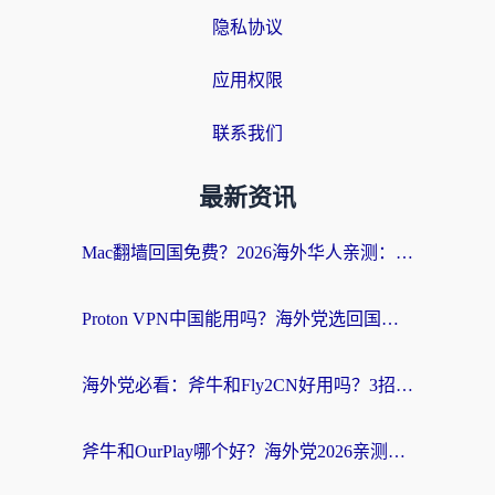
隐私协议
应用权限
联系我们
最新资讯
Mac翻墙回国免费？2026海外华人亲测：从CCTV5直播到国内APP，这样选加速器才靠谱
Proton VPN中国能用吗？海外党选回国加速器的避坑指南（附番茄加速器实测）
海外党必看：斧牛和Fly2CN好用吗？3招教你选对回国加速器（附免费试用攻略）
斧牛和OurPlay哪个好？海外党2026亲测：选对加速器，国内资源秒加载