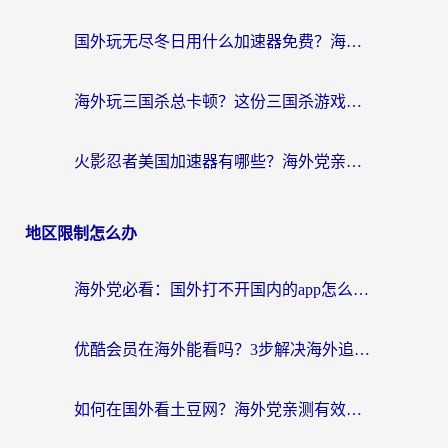
国外玩无尽冬日用什么加速器免费？海外党国服游戏加速避坑指南
海外玩三国杀总卡顿？这份三国杀游戏加速器指南帮你告别延迟烦恼
火影忍者美国加速器有哪些？海外党亲测的国服游戏加速全攻略（含菲律宾玩三国之刃守望黎明技巧）
地区限制怎么办
海外党必看：国外打不开国内的app怎么办？3步解决你的乡愁
优酷会员在海外能看吗？3步解决海外追剧难题，附实测好用加速器推荐
如何在国外看土豆网？海外党亲测有效的追剧加速器选择指南