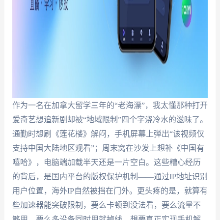
作为一名在加拿大留学三年的“老海漂”，我太懂那种打开
爱奇艺想追新剧却被“地域限制”四个字浇冷水的滋味了。
通勤时想刷《莲花楼》解闷，手机屏幕上弹出“该视频仅
支持中国大陆地区观看”；周末窝在沙发上想补《中国有
嘻哈》，电脑端加载半天还是一片空白。这些糟心经历
的背后，是国内平台的版权保护机制——通过IP地址识别
用户位置，海外IP自然被挡在门外。更头疼的是，就算有
些加速器能突破限制，要么卡顿到没法看，要么流量不
够用，要么多设备同时用就掉线。想要真正实现手机解