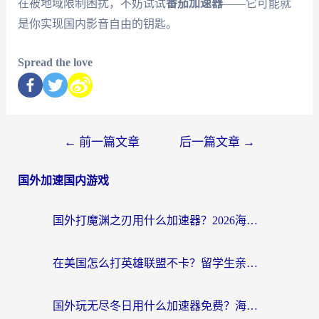
在被地域限制困扰，不妨试试
番茄加速器
——它可能就
是你实现国内影音自由的钥匙。
Spread the love
←
前一篇文章
后一篇文章
→
国外加速国内游戏
国外打魔渊之刃用什么加速器？2026海外玩家国服游戏加速全攻略（附闪耀暖暖&复苏的魔女避坑指南）
在美国怎么打英雄联盟不卡？留学生亲测的国服游戏加速全攻略
国外玩无尽冬日用什么加速器免费？海外党国服游戏加速避坑指南