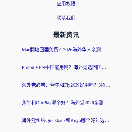
应用权限
联系我们
最新资讯
Mac翻墙回国免费？2026海外华人亲测：从CCTV5直播到国内APP，这样选加速器才靠谱
Proton VPN中国能用吗？海外党选回国加速器的避坑指南（附番茄加速器实测）
海外党必看：斧牛和Fly2CN好用吗？3招教你选对回国加速器（附免费试用攻略）
斧牛和OurPlay哪个好？海外党2026亲测：选对加速器，国内资源秒加载
海外党纠结Quickback和Kuyo哪个好？选对回国加速器才能无缝刷国内资源