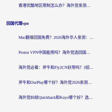
香港优酷地区限制怎么办？海外党亲测有效的追剧解决方案
回国代理vpn
Mac翻墙回国免费？2026海外华人亲测：从CCTV5直播到国内APP，这样选加速器才靠谱
Proton VPN中国能用吗？海外党选回国加速器的避坑指南（附番茄加速器实测）
海外党必看：斧牛和Fly2CN好用吗？3招教你选对回国加速器（附免费试用攻略）
斧牛和OurPlay哪个好？海外党2026亲测：选对加速器，国内资源秒加载
海外党纠结Quickback和Kuyo哪个好？选对回国加速器才能无缝刷国内资源