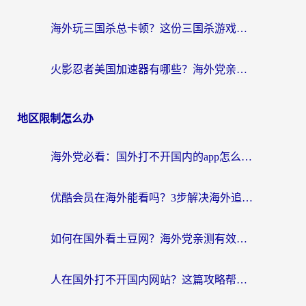
海外玩三国杀总卡顿？这份三国杀游戏加速器指南帮你告别延迟烦恼
火影忍者美国加速器有哪些？海外党亲测的国服游戏加速全攻略（含菲律宾玩三国之刃守望黎明技巧）
地区限制怎么办
海外党必看：国外打不开国内的app怎么办？3步解决你的乡愁
优酷会员在海外能看吗？3步解决海外追剧难题，附实测好用加速器推荐
如何在国外看土豆网？海外党亲测有效的追剧加速器选择指南
人在国外打不开国内网站？这篇攻略帮你无缝解锁国内资源（附交管12123使用技巧）