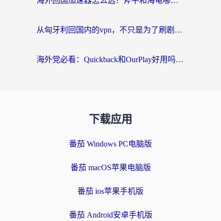
海外回国加速器怎么选？斧牛和海龟哪个好？一篇帮你避开坑的实用指南
从匈牙利回国内的vpn，不只是为了刷剧那么简单
海外党必看：Quickback和OurPlay好用吗？3分钟选对回国加速器，无缝刷剧玩游戏
下载应用
番茄 Windows PC电脑版
番茄 macOS苹果电脑版
番茄 ios苹果手机版
番茄 Android安卓手机版