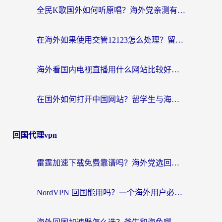
全民K歌国外如何听原唱？海外党亲测有效的回国加速器选择指南
在海外如果使用交管12123怎么处理？留学生亲测有效的回国加速方案
海外看国内电视直播用什么网站比较好？一篇解决你所有追剧难题的实用指南
在国外如何打开中国网站？留学生与海外华人的无缝访问指南
回国代理vpn
雷霆加速下载免费靠谱吗？海外党选回国加速器的避坑指南（附热门工具对比）
NordVPN 回国能用吗？一个海外用户必须面对的真实困境