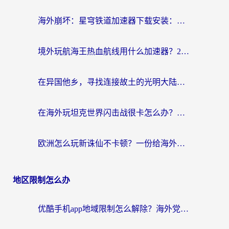
海外崩坏：星穹铁道加速器下载安装：一份给游子的终极网络指南
境外玩航海王热血航线用什么加速器？2026海外玩家实测最优方案（附欧洲问道堡垒前线加速技巧）
在异国他乡，寻找连接故土的光明大陆免费加速器
在海外玩坦克世界闪击战很卡怎么办？老玩家亲测有效的加速器选择指南
欧洲怎么玩新诛仙不卡顿？一份给海外游子的国服游戏畅玩指南
地区限制怎么办
优酷手机app地域限制怎么解除？海外党亲测有效的追剧方案