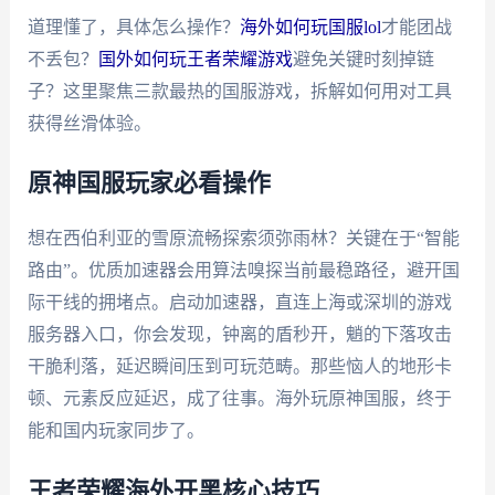
道理懂了，具体怎么操作？
海外如何玩国服lol
才能团战
不丢包？
国外如何玩王者荣耀游戏
避免关键时刻掉链
子？这里聚焦三款最热的国服游戏，拆解如何用对工具
获得丝滑体验。
原神国服玩家必看操作
想在西伯利亚的雪原流畅探索须弥雨林？关键在于“智能
路由”。优质加速器会用算法嗅探当前最稳路径，避开国
际干线的拥堵点。启动加速器，直连上海或深圳的游戏
服务器入口，你会发现，钟离的盾秒开，魈的下落攻击
干脆利落，延迟瞬间压到可玩范畴。那些恼人的地形卡
顿、元素反应延迟，成了往事。海外玩原神国服，终于
能和国内玩家同步了。
王者荣耀海外开黑核心技巧