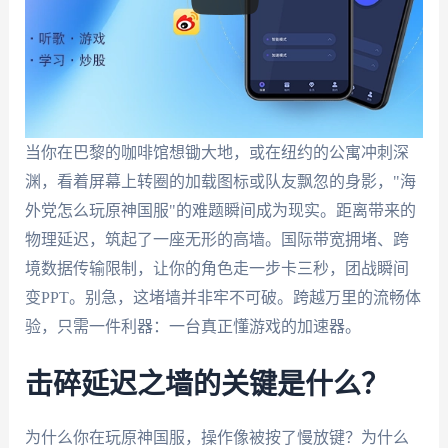
当你在巴黎的咖啡馆想锄大地，或在纽约的公寓冲刺深
渊，看着屏幕上转圈的加载图标或队友飘忽的身影，"海
外党怎么玩原神国服"的难题瞬间成为现实。距离带来的
物理延迟，筑起了一座无形的高墙。国际带宽拥堵、跨
境数据传输限制，让你的角色走一步卡三秒，团战瞬间
变PPT。别急，这堵墙并非牢不可破。跨越万里的流畅体
验，只需一件利器：一台真正懂游戏的加速器。
击碎延迟之墙的关键是什么？
为什么你在玩原神国服，操作像被按了慢放键？为什么