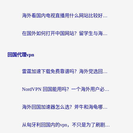
海外看国内电视直播用什么网站比较好？一篇解决你所有追剧难题的实用指南
在国外如何打开中国网站？留学生与海外华人的无缝访问指南
回国代理vpn
雷霆加速下载免费靠谱吗？海外党选回国加速器的避坑指南（附热门工具对比）
NordVPN 回国能用吗？一个海外用户必须面对的真实困境
海外回国加速器怎么选？斧牛和海龟哪个好？一篇帮你避开坑的实用指南
从匈牙利回国内的vpn，不只是为了刷剧那么简单