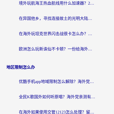
境外玩航海王热血航线用什么加速器？2026海外玩家实测最优方案（附欧洲问道堡垒前线加速技巧）
在异国他乡，寻找连接故土的光明大陆免费加速器
在海外玩坦克世界闪击战很卡怎么办？老玩家亲测有效的加速器选择指南
欧洲怎么玩新诛仙不卡顿？一份给海外游子的国服游戏畅玩指南
地区限制怎么办
优酷手机app地域限制怎么解除？海外党亲测有效的追剧方案
全民K歌国外如何听原唱？海外党亲测有效的回国加速器选择指南
在海外如果使用交管12123怎么处理？留学生亲测有效的回国加速方案