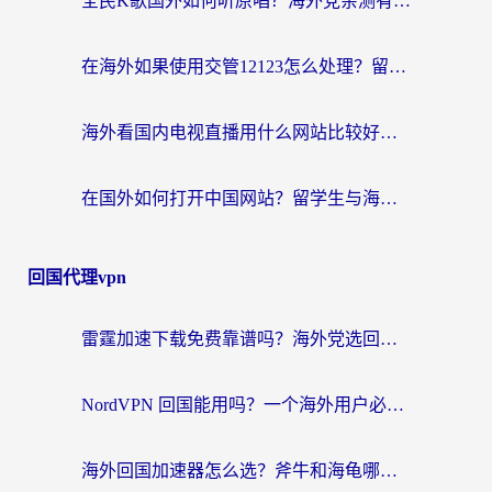
全民K歌国外如何听原唱？海外党亲测有效的回国加速器选择指南
在海外如果使用交管12123怎么处理？留学生亲测有效的回国加速方案
海外看国内电视直播用什么网站比较好？一篇解决你所有追剧难题的实用指南
在国外如何打开中国网站？留学生与海外华人的无缝访问指南
回国代理vpn
雷霆加速下载免费靠谱吗？海外党选回国加速器的避坑指南（附热门工具对比）
NordVPN 回国能用吗？一个海外用户必须面对的真实困境
海外回国加速器怎么选？斧牛和海龟哪个好？一篇帮你避开坑的实用指南