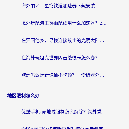
海外崩坏：星穹铁道加速器下载安装：一份给游子的终极网络指南
境外玩航海王热血航线用什么加速器？2026海外玩家实测最优方案（附欧洲问道堡垒前线加速技巧）
在异国他乡，寻找连接故土的光明大陆免费加速器
在海外玩坦克世界闪击战很卡怎么办？老玩家亲测有效的加速器选择指南
欧洲怎么玩新诛仙不卡顿？一份给海外游子的国服游戏畅玩指南
地区限制怎么办
优酷手机app地域限制怎么解除？海外党亲测有效的追剧方案