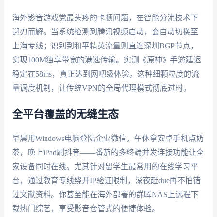
海外影音游戏党最头疼的卡顿问题，在智能分流技术下
迎刃而解。当系统检测到腾讯视频启动，会自动切换至
上海专线；识别到和平精英流量则直连深圳BGP节点，
实现100M独享带宽的满速传输。实测《原神》手游延迟
稳定在58ms，真正达到网吧级体验。这种细颗粒度的流
量调度机制，让传统VPN的全局代理模式彻底过时。
全平台覆盖的无缝生态
早晨用Windows电脑登陆企业微信，午休拿安卓手机点奶
茶，晚上iPad刷抖音——番茄的多终端并发连接功能让全
家设备同时在线。尤其针对留学生最常用的在线学习平
台，通过教育专线绕开IP验证限制，深夜赶due再不怕错
过文献资料。你甚至能在海外部署的群晖NAS上远程下
载热门综艺，享受影音仓管式的便捷体验。