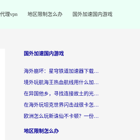
代理vpn
地区限制怎么办
国外加速国内游戏
国外加速国内游戏
海外崩坏：星穹铁道加速器下载安装：一份给游子的终极网络指南
境外玩航海王热血航线用什么加速器？2026海外玩家实测最优方案（附欧洲问道堡垒前线加速技巧）
在异国他乡，寻找连接故土的光明大陆免费加速器
在海外玩坦克世界闪击战很卡怎么办？老玩家亲测有效的加速器选择指南
欧洲怎么玩新诛仙不卡顿？一份给海外游子的国服游戏畅玩指南
地区限制怎么办