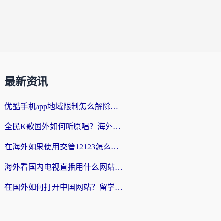
最新资讯
优酷手机app地域限制怎么解除？海外党亲测有效的追剧方案
全民K歌国外如何听原唱？海外党亲测有效的回国加速器选择指南
在海外如果使用交管12123怎么处理？留学生亲测有效的回国加速方案
海外看国内电视直播用什么网站比较好？一篇解决你所有追剧难题的实用指南
在国外如何打开中国网站？留学生与海外华人的无缝访问指南