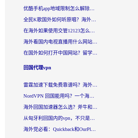
优酷手机app地域限制怎么解除？海外党亲测有效的追剧方案
全民K歌国外如何听原唱？海外党亲测有效的回国加速器选择指南
在海外如果使用交管12123怎么处理？留学生亲测有效的回国加速方案
海外看国内电视直播用什么网站比较好？一篇解决你所有追剧难题的实用指南
在国外如何打开中国网站？留学生与海外华人的无缝访问指南
回国代理vpn
雷霆加速下载免费靠谱吗？海外党选回国加速器的避坑指南（附热门工具对比）
NordVPN 回国能用吗？一个海外用户必须面对的真实困境
海外回国加速器怎么选？斧牛和海龟哪个好？一篇帮你避开坑的实用指南
从匈牙利回国内的vpn，不只是为了刷剧那么简单
海外党必看：Quickback和OurPlay好用吗？3分钟选对回国加速器，无缝刷剧玩游戏