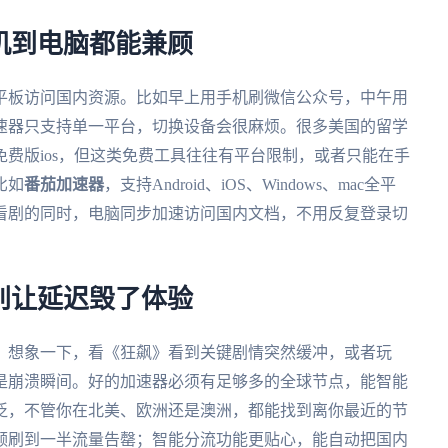
手机到电脑都能兼顾
平板访问国内资源。比如早上用手机刷微信公众号，中午用
速器只支持单一平台，切换设备会很麻烦。很多美国的留学
费版ios，但这类免费工具往往有平台限制，或者只能在手
比如
番茄加速器
，支持Android、iOS、Windows、mac全平
看剧的同时，电脑同步加速访问国内文档，不用反复登录切
，别让延迟毁了体验
。想象一下，看《狂飙》看到关键剧情突然缓冲，或者玩
是崩溃瞬间。好的加速器必须有足够多的全球节点，能智能
泛，不管你在北美、欧洲还是澳洲，都能找到离你最近的节
频刷到一半流量告罄；智能分流功能更贴心，能自动把国内