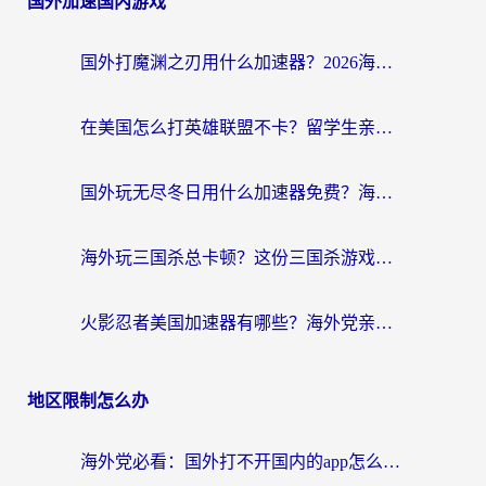
国外加速国内游戏
国外打魔渊之刃用什么加速器？2026海外玩家国服游戏加速全攻略（附闪耀暖暖&复苏的魔女避坑指南）
在美国怎么打英雄联盟不卡？留学生亲测的国服游戏加速全攻略
国外玩无尽冬日用什么加速器免费？海外党国服游戏加速避坑指南
海外玩三国杀总卡顿？这份三国杀游戏加速器指南帮你告别延迟烦恼
火影忍者美国加速器有哪些？海外党亲测的国服游戏加速全攻略（含菲律宾玩三国之刃守望黎明技巧）
地区限制怎么办
海外党必看：国外打不开国内的app怎么办？3步解决你的乡愁