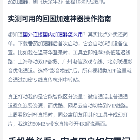
茄加速器
，刷《庆余年2》全程1080P无缓冲。
实测可用的回国加速神器操作指南
想知道
国外连接国内加速器怎么用
？其实比点外卖还简
单。下载
番茄加速器
后首次启动，它会自动识别设备位
置。比如我在温哥华登录时，工具立即推荐3条低延迟线
路：上海移动双IP备援、广州电信游戏专线、北京联通影
音优化通道。选择"影音模式"后，所有视频类APP流量就
会通过加密专线直传杭州中转站。
真正打动我的是它能智能区分流量：微信通话走普通通
道避免浪费资源，而优酷、网易云自动切换到VIP线路。
上周看欧洲杯直播时，同公寓朋友用其他工具卡成幻灯
片，我这边50MB/s带宽直接秒开4K解说画面。