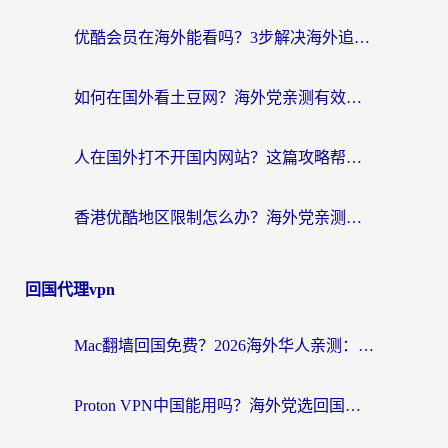
优酷会员在海外能看吗？3步解决海外追剧难题，附实测好用加速器推荐
如何在国外看土豆网？海外党亲测有效的追剧加速器选择指南
人在国外打不开国内网站？这篇攻略帮你无缝解锁国内资源（附交管12123使用技巧）
香港优酷地区限制怎么办？海外党亲测有效的追剧解决方案
回国代理vpn
Mac翻墙回国免费？2026海外华人亲测：从CCTV5直播到国内APP，这样选加速器才靠谱
Proton VPN中国能用吗？海外党选回国加速器的避坑指南（附番茄加速器实测）