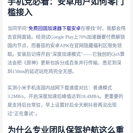
手机党必看：安卓用户如何零门
槛接入
当同学问"
免费回国加速器下载安卓
在哪找"时，我都会甩
去官网直链。经测试Google Play上70%加速器要付费解锁
国内节点，而番茄的安卓APK在官网隐藏福利区限免领
取。安装后记得开启"深度加速模式"——它独创的QoS算
法会把《原神》更新包拆分成百条并行传输，悉尼到深
圳150ms的延迟玩吃鸡完全无感。
实测小米手机连国内战网下载速度对比：普通模式
3.2MB/s，开启深度加速后峰值达到18.4MB/s。更重要的
是支持后台常驻，早上设置好后全天刷抖音再没出现
过"正在重试"。
为什么专业团队保驾护航这么重