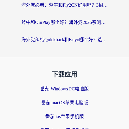
海外党必看：斧牛和Fly2CN好用吗？3招教你选对回国加速器（附免费试用攻略）
斧牛和OurPlay哪个好？海外党2026亲测：选对加速器，国内资源秒加载
海外党纠结Quickback和Kuyo哪个好？选对回国加速器才能无缝刷国内资源
下载应用
番茄 Windows PC电脑版
番茄 macOS苹果电脑版
番茄 ios苹果手机版