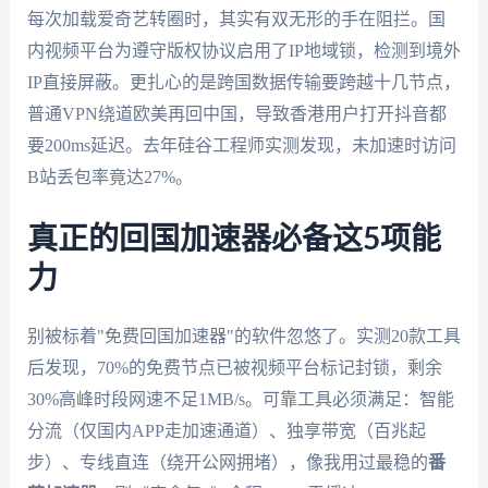
每次加载爱奇艺转圈时，其实有双无形的手在阻拦。国
内视频平台为遵守版权协议启用了IP地域锁，检测到境外
IP直接屏蔽。更扎心的是跨国数据传输要跨越十几节点，
普通VPN绕道欧美再回中国，导致香港用户打开抖音都
要200ms延迟。去年硅谷工程师实测发现，未加速时访问
B站丢包率竟达27%。
真正的回国加速器必备这5项能
力
别被标着"免费回国加速器"的软件忽悠了。实测20款工具
后发现，70%的免费节点已被视频平台标记封锁，剩余
30%高峰时段网速不足1MB/s。可靠工具必须满足：智能
分流（仅国内APP走加速通道）、独享带宽（百兆起
步）、专线直连（绕开公网拥堵），像我用过最稳的
番