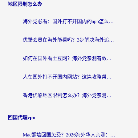
地区限制怎么办
海外党必看：国外打不开国内的app怎么办？3步解决你的乡愁
优酷会员在海外能看吗？3步解决海外追剧难题，附实测好用加速器推荐
如何在国外看土豆网？海外党亲测有效的追剧加速器选择指南
人在国外打不开国内网站？这篇攻略帮你无缝解锁国内资源（附交管12123使用技巧）
香港优酷地区限制怎么办？海外党亲测有效的追剧解决方案
回国代理vpn
Mac翻墙回国免费？2026海外华人亲测：从CCTV5直播到国内APP，这样选加速器才靠谱