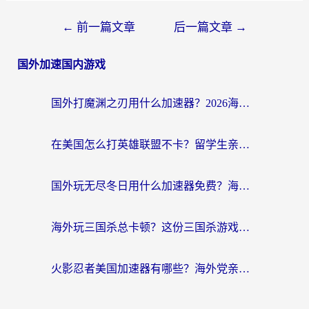
←
前一篇文章
后一篇文章
→
国外加速国内游戏
国外打魔渊之刃用什么加速器？2026海外玩家国服游戏加速全攻略（附闪耀暖暖&复苏的魔女避坑指南）
在美国怎么打英雄联盟不卡？留学生亲测的国服游戏加速全攻略
国外玩无尽冬日用什么加速器免费？海外党国服游戏加速避坑指南
海外玩三国杀总卡顿？这份三国杀游戏加速器指南帮你告别延迟烦恼
火影忍者美国加速器有哪些？海外党亲测的国服游戏加速全攻略（含菲律宾玩三国之刃守望黎明技巧）