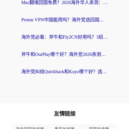
Mac翻墙回国免费？2026海外华人亲测：从CCTV5直播到国内APP，这样选加速器才靠谱
Proton VPN中国能用吗？海外党选回国加速器的避坑指南（附番茄加速器实测）
海外党必看：斧牛和Fly2CN好用吗？3招教你选对回国加速器（附免费试用攻略）
斧牛和OurPlay哪个好？海外党2026亲测：选对加速器，国内资源秒加载
海外党纠结Quickback和Kuyo哪个好？选对回国加速器才能无缝刷国内资源
友情链接