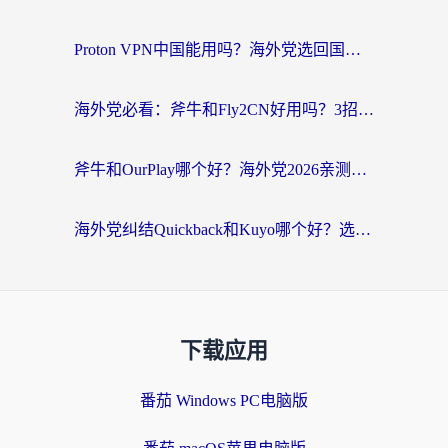
Proton VPN中国能用吗？海外党选回国加速器的避坑指南（附番茄加速器实测）
海外党必看：斧牛和Fly2CN好用吗？3招教你选对回国加速器（附免费试用攻略）
斧牛和OurPlay哪个好？海外党2026亲测：选对加速器，国内资源秒加载
海外党纠结Quickback和Kuyo哪个好？选对回国加速器才能无缝刷国内资源
下载应用
番茄 Windows PC电脑版