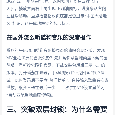
BGP”或“广州联通”节点。这时候再开网易云搜《晴
天》，播放界面右上角出现4K超清图标，进度条从右向
左丝滑移动。重点检查播放页底部是否显示“中国大陆地
区”标识，这是成功解锁的核心标志。
在国外怎么听酷狗音乐的深度操作
悉尼的午后想用酷狗音乐播周杰伦演唱会现场版，发现
MV全程黑屏转圈怎么办？先卸载你从当地商店下载的国
际版。重新搜索酷狗官网，下载安装包后缀显示“.cn”的
版本。打开
番茄加速器
，手动切换到“香港回国”节点试
试。此时登录后不要点“热门榜单”，直接输入歌曲名搜索
播放。很多人卡在最后一步——记得在APP设置里关闭
“自动匹配当地曲库”选项。
三、突破双层封锁：为什么需要