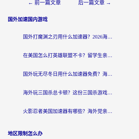
←
前一篇文章
后一篇文章
→
国外加速国内游戏
国外打魔渊之刃用什么加速器？2026海外玩家国服游戏加速全攻略（附闪耀暖暖&复苏的魔女避坑指南）
在美国怎么打英雄联盟不卡？留学生亲测的国服游戏加速全攻略
国外玩无尽冬日用什么加速器免费？海外党国服游戏加速避坑指南
海外玩三国杀总卡顿？这份三国杀游戏加速器指南帮你告别延迟烦恼
火影忍者美国加速器有哪些？海外党亲测的国服游戏加速全攻略（含菲律宾玩三国之刃守望黎明技巧）
地区限制怎么办