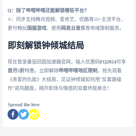
Q：除了哔哩哔哩还能解锁哪些平台？
A：同步支持腾讯视频、爱奇艺、优酷等10+主流平台，
更可畅玩
国服游戏
、使用
网易云音乐
等地域限制服务。
即刻解锁钟倾城结局
现在登录番茄回国加速器官网，输入优惠码
FQ2024
可享
首月5折
特惠。立即解除
哔哩哔哩地区限制
，抢先观看
《亲爱的仇敌》大结局，见证钟倾城如何用"反套路操
作"逆风翻盘，揭开职场与情感的双重终极悬念！
Spread the love