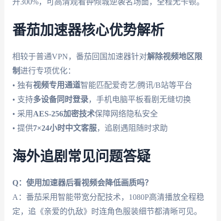
升300%，可高清观看钟倾城逆袭名场面，全程无卡顿。
番茄加速器核心优势解析
相较于普通VPN，番茄回国加速器针对
解除视频地区限
制
进行专项优化：
• 独有
视频专用通道
智能匹配爱奇艺/腾讯/B站等平台
• 支持
多设备同时登录
，手机电脑平板看剧无缝切换
• 采用
AES-256加密技术
保障网络隐私安全
• 提供
7×24小时中文客服
，追剧遇阻随时求助
海外追剧常见问题答疑
Q：使用加速器后看视频会降低画质吗？
A：番茄采用智能带宽分配技术，1080P高清播放全程稳
定，追《亲爱的仇敌》时连角色服装细节都清晰可见。