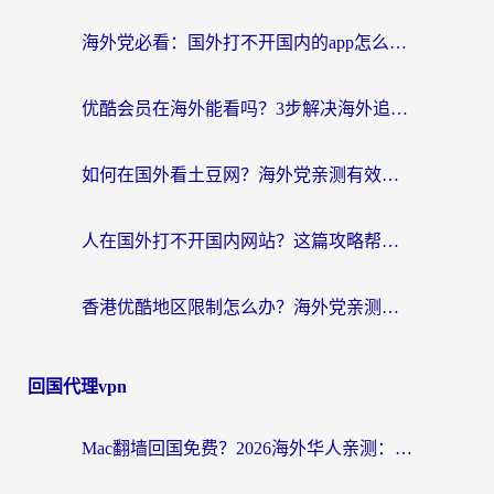
海外党必看：国外打不开国内的app怎么办？3步解决你的乡愁
优酷会员在海外能看吗？3步解决海外追剧难题，附实测好用加速器推荐
如何在国外看土豆网？海外党亲测有效的追剧加速器选择指南
人在国外打不开国内网站？这篇攻略帮你无缝解锁国内资源（附交管12123使用技巧）
香港优酷地区限制怎么办？海外党亲测有效的追剧解决方案
回国代理vpn
Mac翻墙回国免费？2026海外华人亲测：从CCTV5直播到国内APP，这样选加速器才靠谱