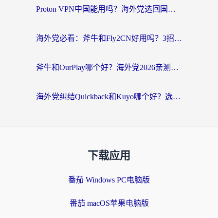
Proton VPN中国能用吗？海外党选回国加速器的避坑指南（附番茄加速器实测）
海外党必看：斧牛和Fly2CN好用吗？3招教你选对回国加速器（附免费试用攻略）
斧牛和OurPlay哪个好？海外党2026亲测：选对加速器，国内资源秒加载
海外党纠结Quickback和Kuyo哪个好？选对回国加速器才能无缝刷国内资源
下载应用
番茄 Windows PC电脑版
番茄 macOS苹果电脑版