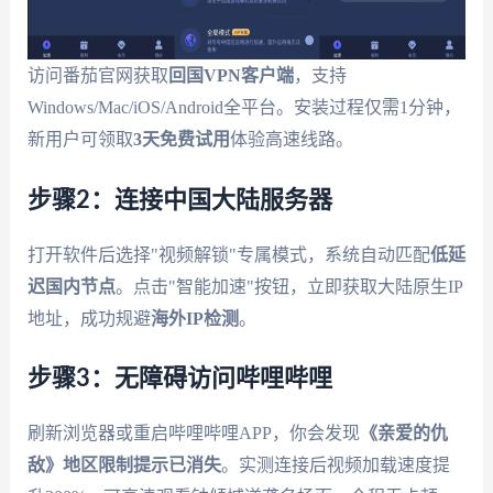
访问番茄官网获取
回国VPN客户端
，支持
Windows/Mac/iOS/Android全平台。安装过程仅需1分钟，
新用户可领取
3天免费试用
体验高速线路。
步骤2：连接中国大陆服务器
打开软件后选择"视频解锁"专属模式，系统自动匹配
低延
迟国内节点
。点击"智能加速"按钮，立即获取大陆原生IP
地址，成功规避
海外IP检测
。
步骤3：无障碍访问哔哩哔哩
刷新浏览器或重启哔哩哔哩APP，你会发现
《亲爱的仇
敌》地区限制提示已消失
。实测连接后视频加载速度提