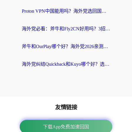
Proton VPN中国能用吗？海外党选回国加速器的避坑指南（附番茄加速器实测）
海外党必看：斧牛和Fly2CN好用吗？3招教你选对回国加速器（附免费试用攻略）
斧牛和OurPlay哪个好？海外党2026亲测：选对加速器，国内资源秒加载
海外党纠结Quickback和Kuyo哪个好？选对回国加速器才能无缝刷国内资源
友情链接
番茄加速器
下载App免费加速回国
下载App免费加速回国