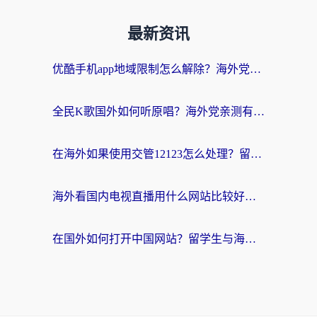
最新资讯
优酷手机app地域限制怎么解除？海外党亲测有效的追剧方案
全民K歌国外如何听原唱？海外党亲测有效的回国加速器选择指南
在海外如果使用交管12123怎么处理？留学生亲测有效的回国加速方案
海外看国内电视直播用什么网站比较好？一篇解决你所有追剧难题的实用指南
在国外如何打开中国网站？留学生与海外华人的无缝访问指南