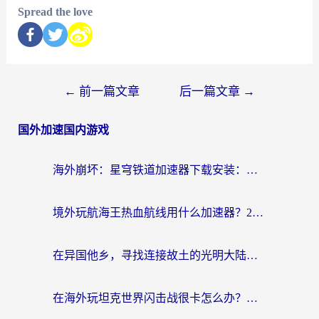
Spread the love
←
前一篇文章
后一篇文章
→
国外加速国内游戏
海外崩坏：星穹铁道加速器下载安装：一份给游子的终极网络指南
境外玩航海王热血航线用什么加速器？2026海外玩家实测最优方案（附欧洲问道堡垒前线加速技巧）
在异国他乡，寻找连接故土的光明大陆免费加速器
在海外玩坦克世界闪击战很卡怎么办？老玩家亲测有效的加速器选择指南