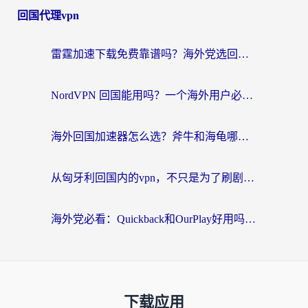
回国代理vpn
雷霆加速下载免费靠谱吗？海外党选回国加速器的避坑指南（附热门工具对比）
NordVPN 回国能用吗？一个海外用户必须面对的真实困境
海外回国加速器怎么选？斧牛和海龟哪个好？一篇帮你避开坑的实用指南
从匈牙利回国内的vpn，不只是为了刷剧那么简单
海外党必看：Quickback和OurPlay好用吗？3分钟选对回国加速器，无缝刷剧玩游戏
下载应用