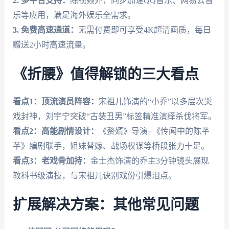
2. 多平台支持：
除视频外，同步加速QQ音乐、网易云音
乐等应用，满足海外娱乐全需求。
3. 免费高速通道：
无需付费即可享受4K超清画质，每日
赠送2小时高速流量。
《折腰》值得解锁的三大看点
看点1：顶流演员阵容：
宋祖儿饰演的“小乔”以多层次哭
戏封神，刘宇宁突破“古装丑男”标签精准演绎杀伐将军。
看点2：高能剧情设计：
《赘婿》导演+《传闻中的陈芊
芊》编剧联手，姐妹替嫁、战场权谋等桥段张力十足。
看点3：老戏骨加持：
金士杰饰演的乔主3分钟镜头展现
教科书级演技，与宋祖儿诀别戏份引爆泪点。
扩展解决方案：其他常见问题