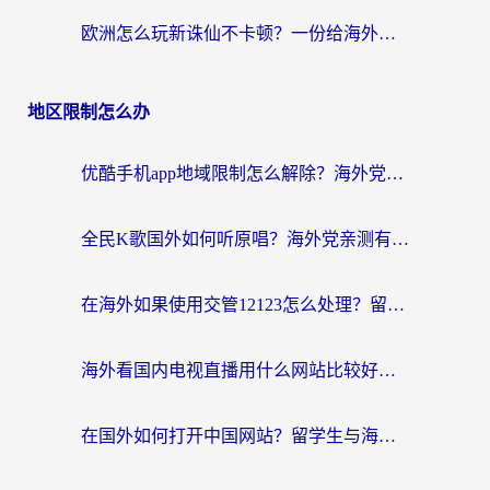
欧洲怎么玩新诛仙不卡顿？一份给海外游子的国服游戏畅玩指南
地区限制怎么办
优酷手机app地域限制怎么解除？海外党亲测有效的追剧方案
全民K歌国外如何听原唱？海外党亲测有效的回国加速器选择指南
在海外如果使用交管12123怎么处理？留学生亲测有效的回国加速方案
海外看国内电视直播用什么网站比较好？一篇解决你所有追剧难题的实用指南
在国外如何打开中国网站？留学生与海外华人的无缝访问指南