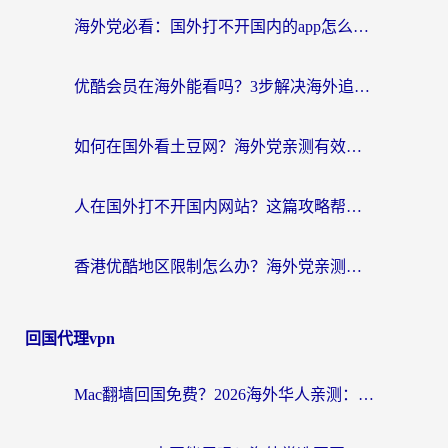
海外党必看：国外打不开国内的app怎么办？3步解决你的乡愁
优酷会员在海外能看吗？3步解决海外追剧难题，附实测好用加速器推荐
如何在国外看土豆网？海外党亲测有效的追剧加速器选择指南
人在国外打不开国内网站？这篇攻略帮你无缝解锁国内资源（附交管12123使用技巧）
香港优酷地区限制怎么办？海外党亲测有效的追剧解决方案
回国代理vpn
Mac翻墙回国免费？2026海外华人亲测：从CCTV5直播到国内APP，这样选加速器才靠谱