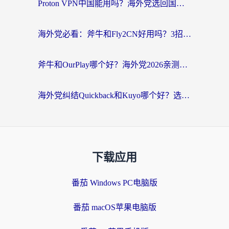
Proton VPN中国能用吗？海外党选回国加速器的避坑指南（附番茄加速器实测）
海外党必看：斧牛和Fly2CN好用吗？3招教你选对回国加速器（附免费试用攻略）
斧牛和OurPlay哪个好？海外党2026亲测：选对加速器，国内资源秒加载
海外党纠结Quickback和Kuyo哪个好？选对回国加速器才能无缝刷国内资源
下载应用
番茄 Windows PC电脑版
番茄 macOS苹果电脑版