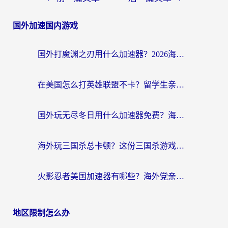
国外加速国内游戏
国外打魔渊之刃用什么加速器？2026海外玩家国服游戏加速全攻略（附闪耀暖暖&复苏的魔女避坑指南）
在美国怎么打英雄联盟不卡？留学生亲测的国服游戏加速全攻略
国外玩无尽冬日用什么加速器免费？海外党国服游戏加速避坑指南
海外玩三国杀总卡顿？这份三国杀游戏加速器指南帮你告别延迟烦恼
火影忍者美国加速器有哪些？海外党亲测的国服游戏加速全攻略（含菲律宾玩三国之刃守望黎明技巧）
地区限制怎么办