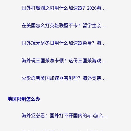
国外打魔渊之刃用什么加速器？2026海外玩家国服游戏加速全攻略（附闪耀暖暖&复苏的魔女避坑指南）
在美国怎么打英雄联盟不卡？留学生亲测的国服游戏加速全攻略
国外玩无尽冬日用什么加速器免费？海外党国服游戏加速避坑指南
海外玩三国杀总卡顿？这份三国杀游戏加速器指南帮你告别延迟烦恼
火影忍者美国加速器有哪些？海外党亲测的国服游戏加速全攻略（含菲律宾玩三国之刃守望黎明技巧）
地区限制怎么办
海外党必看：国外打不开国内的app怎么办？3步解决你的乡愁