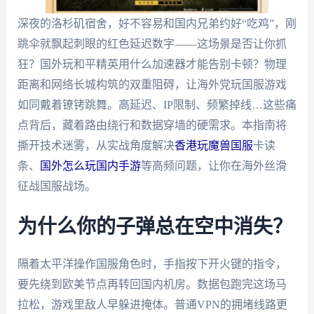
深夜的洛杉矶宿舍，好不容易和国内兄弟约好“吃鸡”，刚
跳伞就飘起刺眼的红色延迟数字——这场景是否让你抓
狂？国外玩和平精英用什么加速器才能告别卡顿？物理
距离和网络长城构筑的双重阻碍，让海外党玩国服游戏
如同戴着镣铐跳舞。高延迟、IP限制、频繁掉线…这些痛
点背后，藏着路由绕行和数据穿墙的硬需求。本指南将
撕开技术迷雾，从实战角度解决
香港玩魔兽国服
卡读
条、
国外怎么玩国内手游
等高频问题，让你在海外丝滑
征战国服战场。
为什么你的子弹总在空中消失？
隔着太平洋操作国服角色时，手指按下开火键的指令，
要先绕到欧美节点再转回国内机房。数据包跑完这场马
拉松，游戏里敌人早躲进掩体。普通VPN的拥堵线路更