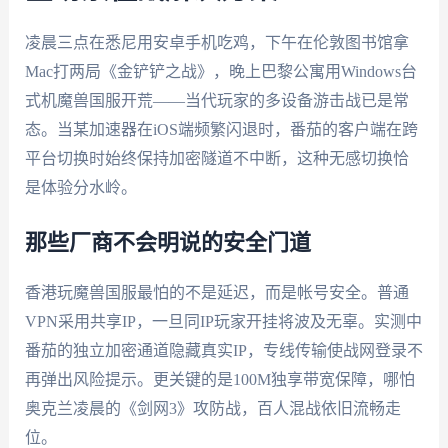
凌晨三点在悉尼用安卓手机吃鸡，下午在伦敦图书馆拿
Mac打两局《金铲铲之战》，晚上巴黎公寓用Windows台
式机魔兽国服开荒——当代玩家的多设备游击战已是常
态。当某加速器在iOS端频繁闪退时，番茄的客户端在跨
平台切换时始终保持加密隧道不中断，这种无感切换恰
是体验分水岭。
那些厂商不会明说的安全门道
香港玩魔兽国服最怕的不是延迟，而是帐号安全。普通
VPN采用共享IP，一旦同IP玩家开挂将波及无辜。实测中
番茄的独立加密通道隐藏真实IP，专线传输使战网登录不
再弹出风险提示。更关键的是100M独享带宽保障，哪怕
奥克兰凌晨的《剑网3》攻防战，百人混战依旧流畅走
位。