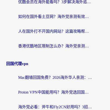
优酷会员在海外能看吗？3步解决海外追剧难题，附实测好用加速器推荐
如何在国外看土豆网？海外党亲测有效的追剧加速器选择指南
人在国外打不开国内网站？这篇攻略帮你无缝解锁国内资源（附交管12123使用技巧）
香港优酷地区限制怎么办？海外党亲测有效的追剧解决方案
回国代理vpn
Mac翻墙回国免费？2026海外华人亲测：从CCTV5直播到国内APP，这样选加速器才靠谱
Proton VPN中国能用吗？海外党选回国加速器的避坑指南（附番茄加速器实测）
海外党必看：斧牛和Fly2CN好用吗？3招教你选对回国加速器（附免费试用攻略）