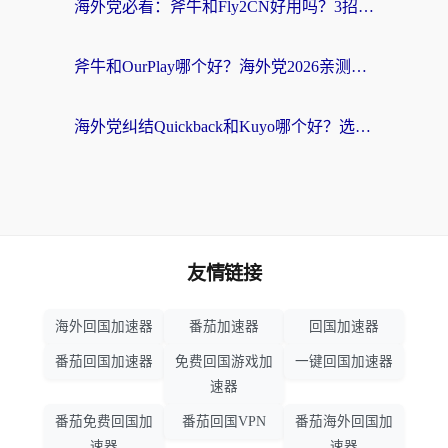
海外党必看：斧牛和Fly2CN好用吗？3招教你选对回国加速器（附免费试用攻略）
斧牛和OurPlay哪个好？海外党2026亲测：选对加速器，国内资源秒加载
海外党纠结Quickback和Kuyo哪个好？选对回国加速器才能无缝刷国内资源
友情链接
海外回国加速器
番茄加速器
回国加速器
番茄回国加速器
免费回国游戏加
一键回国加速器
速器
番茄免费回国加
番茄回国VPN
番茄海外回国加
速器
速器