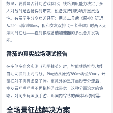
数量，要看是否针对游戏优化；线路调度能力决定了多
人对战时是否抢得到带宽；设备支持则影响开黑灵活
性。有留学生分享痛苦经历：用某工具后《原神》延迟
从220ms降到90ms，但和女友双排《王者荣耀》时两人无
法同时在线——直到换成
番茄加速器
的多设备并发功
能。
番茄的真实战场测试报告
在多伦多宿舍实测《和平精英》时，智能线路推荐功能
自动切换到上海专线。Ping值从原始380ms降至89ms，开
镜扫射不再有虚空子弹。更意外的是开启影音分流后，
室友看哔哩哔哩不再拖垮游戏带宽。这种分而治之的策
略，对同步玩国服手游、追国内综艺的群体堪称刚需。
全场景征战解决方案