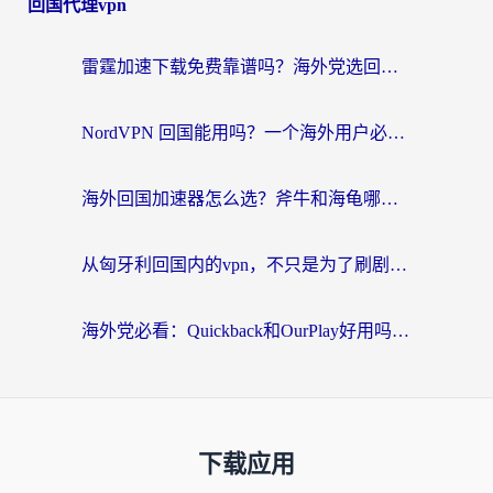
回国代理vpn
雷霆加速下载免费靠谱吗？海外党选回国加速器的避坑指南（附热门工具对比）
NordVPN 回国能用吗？一个海外用户必须面对的真实困境
海外回国加速器怎么选？斧牛和海龟哪个好？一篇帮你避开坑的实用指南
从匈牙利回国内的vpn，不只是为了刷剧那么简单
海外党必看：Quickback和OurPlay好用吗？3分钟选对回国加速器，无缝刷剧玩游戏
下载应用