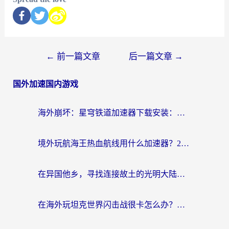
←
前一篇文章
后一篇文章
→
国外加速国内游戏
海外崩坏：星穹铁道加速器下载安装：一份给游子的终极网络指南
境外玩航海王热血航线用什么加速器？2026海外玩家实测最优方案（附欧洲问道堡垒前线加速技巧）
在异国他乡，寻找连接故土的光明大陆免费加速器
在海外玩坦克世界闪击战很卡怎么办？老玩家亲测有效的加速器选择指南