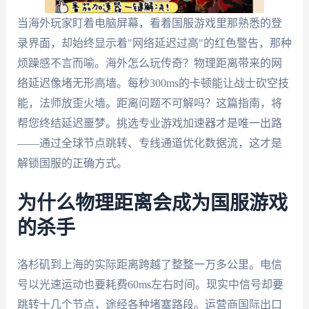
当海外玩家盯着电脑屏幕，看着国服游戏里那熟悉的登
录界面，却始终显示着"网络延迟过高"的红色警告，那种
烦躁感不言而喻。海外怎么玩传奇？物理距离带来的网
络延迟像堵无形高墙。每秒300ms的卡顿能让战士砍空技
能，法师放歪火墙。距离问题不可解吗？这篇指南，将
帮您终结延迟噩梦。挑选专业游戏加速器才是唯一出路
——通过全球节点跳转、专线通道优化数据流，这才是
解锁国服的正确方式。
为什么物理距离会成为国服游戏
的杀手
洛杉矶到上海的实际距离跨越了整整一万多公里。电信
号以光速运动也要耗费60ms左右时间。现实中信号却要
跳转十几个节点，途经各种堵塞路段。运营商国际出口