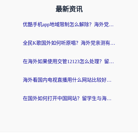
最新资讯
优酷手机app地域限制怎么解除？海外党亲测有效的追剧方案
全民K歌国外如何听原唱？海外党亲测有效的回国加速器选择指南
在海外如果使用交管12123怎么处理？留学生亲测有效的回国加速方案
海外看国内电视直播用什么网站比较好？一篇解决你所有追剧难题的实用指南
在国外如何打开中国网站？留学生与海外华人的无缝访问指南