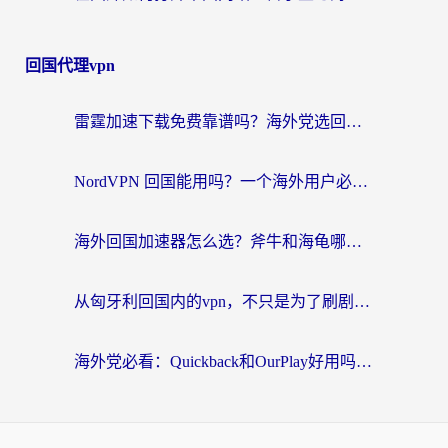
回国代理vpn
雷霆加速下载免费靠谱吗？海外党选回国加速器的避坑指南（附热门工具对比）
NordVPN 回国能用吗？一个海外用户必须面对的真实困境
海外回国加速器怎么选？斧牛和海龟哪个好？一篇帮你避开坑的实用指南
从匈牙利回国内的vpn，不只是为了刷剧那么简单
海外党必看：Quickback和OurPlay好用吗？3分钟选对回国加速器，无缝刷剧玩游戏