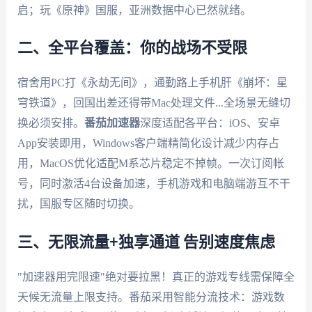
启；玩《原神》国服，亚洲数据中心已然就绪。
二、全平台覆盖：你的战场不受限
宿舍用PC打《永劫无间》，通勤路上手机肝《崩坏：星
穹铁道》，回国出差还得带Mac处理文件...全场景无缝切
换必须安排。
番茄加速器
深度适配各平台：iOS、安卓
App安装即用，Windows客户端精简化设计减少内存占
用，MacOS优化适配M系芯片稳定不掉帧。一次订阅帐
号，同时激活4台设备加速，手机游戏和电脑端游互不干
扰，国服专区随时切换。
三、无限流量+独享通道 告别速度焦虑
"加速器用完限速"绝对要拉黑！真正的游戏专线需保障全
天候无流量上限支持。番茄采用智能分流技术：游戏数