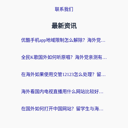
联系我们
最新资讯
优酷手机app地域限制怎么解除？海外党亲测有效的追剧方案
全民K歌国外如何听原唱？海外党亲测有效的回国加速器选择指南
在海外如果使用交管12123怎么处理？留学生亲测有效的回国加速方案
海外看国内电视直播用什么网站比较好？一篇解决你所有追剧难题的实用指南
在国外如何打开中国网站？留学生与海外华人的无缝访问指南