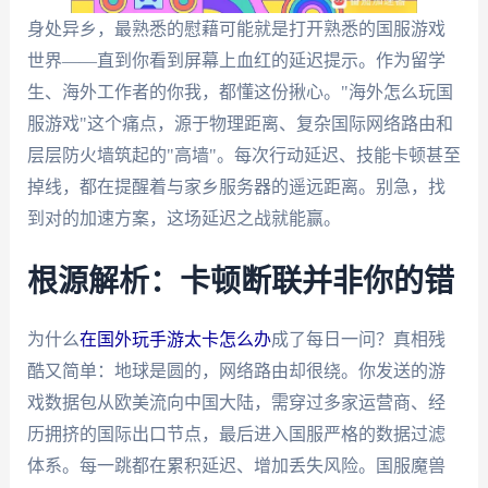
身处异乡，最熟悉的慰藉可能就是打开熟悉的国服游戏
世界——直到你看到屏幕上血红的延迟提示。作为留学
生、海外工作者的你我，都懂这份揪心。"海外怎么玩国
服游戏"这个痛点，源于物理距离、复杂国际网络路由和
层层防火墙筑起的"高墙"。每次行动延迟、技能卡顿甚至
掉线，都在提醒着与家乡服务器的遥远距离。别急，找
到对的加速方案，这场延迟之战就能赢。
根源解析：卡顿断联并非你的错
为什么
在国外玩手游太卡怎么办
成了每日一问？真相残
酷又简单：地球是圆的，网络路由却很绕。你发送的游
戏数据包从欧美流向中国大陆，需穿过多家运营商、经
历拥挤的国际出口节点，最后进入国服严格的数据过滤
体系。每一跳都在累积延迟、增加丢失风险。国服魔兽