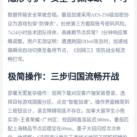
数据传输安全常被忽视。番茄加速采用AES-256级加密协
议为游戏包穿"防弹衣"，杜绝第三方截取账号密码风险。
7x24小时技术团队待命，高峰期节点异常？3分钟响应策
略调整。用户实测证明：遭遇跨国DDoS攻击时，加速线
路瞬间自动切换至备用节点，《剑网三》攻防战全程流
畅打完。
极简操作：三步归国流畅开战
部署无需复杂操作：官网下载对应客户端安装登录、选
择目标游戏国服分区、点击"智能加速"。操作界面精简到
三按钮设计，语言障碍彻底不存在。加拿大留学生小陈
实测<王者荣耀>广州区：校园网直连延迟380ms，番茄匹
配上海精品节点后稳定在69ms，墨子大招闪控次次命