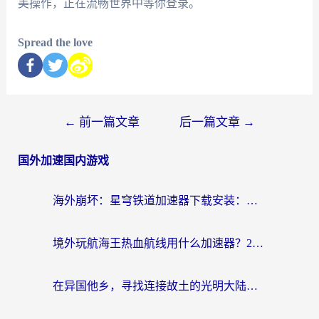
美操作，正在流畅世界中等你登录。
Spread the love
←
前一篇文章
后一篇文章
→
国外加速国内游戏
海外崩坏：星穹铁道加速器下载安装：一份给游子的终极网络指南
境外玩航海王热血航线用什么加速器？2026海外玩家实测最优方案（附欧洲问道堡垒前线加速技巧）
在异国他乡，寻找连接故土的光明大陆免费加速器