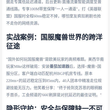
据走专属低延迟通道，后台更新/直播流量智能调度至普
通线路。专享100M带宽保障"一人一通道"，打《英雄联
盟》国服时全程60ms稳定不掉，哪怕室友疯狂刷剧也抢
不走你的网络资源。
实战案例：国服魔兽世界的跨洋
征途
"国外如何玩国服魔兽"是欧美玩家的高频难题。美西华裔
玩家Mike这样破局：安装
番茄加速器
后，选择<魔兽>国
服分区，客户端自动匹配杭州BGP机房专线。原本
220ms+的延迟稳定压到85ms内，40人团本中精准走位规
避技能无压力。他笑着分享："终于抢到克苏恩的眼柄触
手首杀，工会频道的'666'刷屏是对抗延迟的最佳证明。"
隐形守护：安全与保障缺一不可