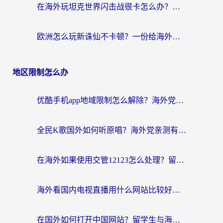
在海外玩坦克世界闪击战很卡怎么办？老玩家亲测有效的加速器选择指南
欧洲怎么玩新诛仙不卡顿？一份给海外游子的国服游戏畅玩指南
地区限制怎么办
优酷手机app地域限制怎么解除？海外党亲测有效的追剧方案
全民K歌国外如何听原唱？海外党亲测有效的回国加速器选择指南
在海外如果使用交管12123怎么处理？留学生亲测有效的回国加速方案
海外看国内电视直播用什么网站比较好？一篇解决你所有追剧难题的实用指南
在国外如何打开中国网站？留学生与海外华人的无缝访问指南