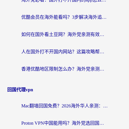
优酷会员在海外能看吗？3步解决海外追剧难题，附实测好用加速器推荐
如何在国外看土豆网？海外党亲测有效的追剧加速器选择指南
人在国外打不开国内网站？这篇攻略帮你无缝解锁国内资源（附交管12123使用技巧）
香港优酷地区限制怎么办？海外党亲测有效的追剧解决方案
回国代理vpn
Mac翻墙回国免费？2026海外华人亲测：从CCTV5直播到国内APP，这样选加速器才靠谱
Proton VPN中国能用吗？海外党选回国加速器的避坑指南（附番茄加速器实测）