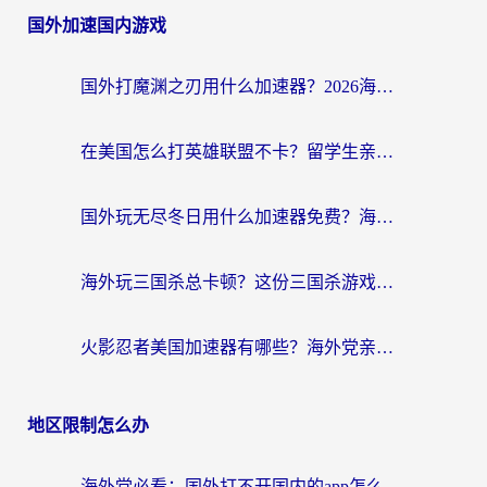
国外加速国内游戏
国外打魔渊之刃用什么加速器？2026海外玩家国服游戏加速全攻略（附闪耀暖暖&复苏的魔女避坑指南）
在美国怎么打英雄联盟不卡？留学生亲测的国服游戏加速全攻略
国外玩无尽冬日用什么加速器免费？海外党国服游戏加速避坑指南
海外玩三国杀总卡顿？这份三国杀游戏加速器指南帮你告别延迟烦恼
火影忍者美国加速器有哪些？海外党亲测的国服游戏加速全攻略（含菲律宾玩三国之刃守望黎明技巧）
地区限制怎么办
海外党必看：国外打不开国内的app怎么办？3步解决你的乡愁