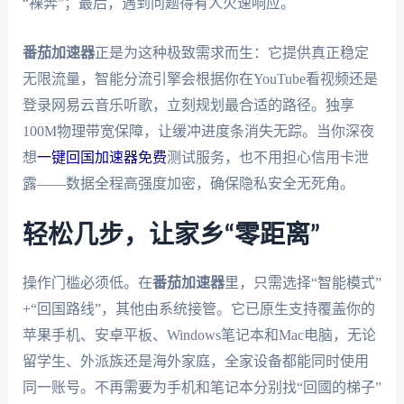
“裸奔”；最后，遇到问题得有人火速响应。
番茄加速器
正是为这种极致需求而生：它提供真正稳定
无限流量，智能分流引擎会根据你在YouTube看视频还是
登录网易云音乐听歌，立刻规划最合适的路径。独享
100M物理带宽保障，让缓冲进度条消失无踪。当你深夜
想
一键回国加速器免费
测试服务，也不用担心信用卡泄
露——数据全程高强度加密，确保隐私安全无死角。
轻松几步，让家乡“零距离”
操作门槛必须低。在
番茄加速器
里，只需选择“智能模式”
+“回国路线”，其他由系统接管。它已原生支持覆盖你的
苹果手机、安卓平板、Windows笔记本和Mac电脑，无论
留学生、外派族还是海外家庭，全家设备都能同时使用
同一账号。不再需要为手机和笔记本分别找“回國的梯子”