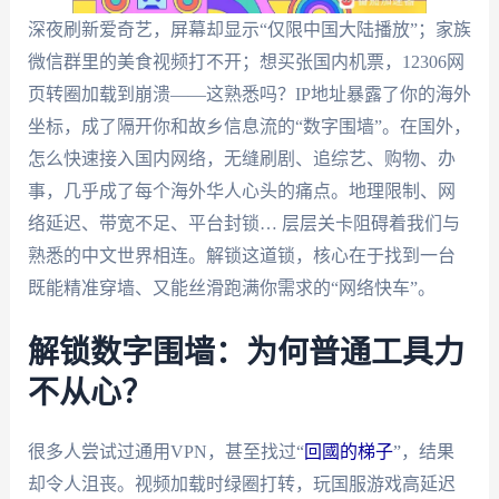
深夜刷新爱奇艺，屏幕却显示“仅限中国大陆播放”；家族
微信群里的美食视频打不开；想买张国内机票，12306网
页转圈加载到崩溃——这熟悉吗？IP地址暴露了你的海外
坐标，成了隔开你和故乡信息流的“数字围墙”。在国外，
怎么快速接入国内网络，无缝刷剧、追综艺、购物、办
事，几乎成了每个海外华人心头的痛点。地理限制、网
络延迟、带宽不足、平台封锁… 层层关卡阻碍着我们与
熟悉的中文世界相连。解锁这道锁，核心在于找到一台
既能精准穿墙、又能丝滑跑满你需求的“网络快车”。
解锁数字围墙：为何普通工具力
不从心？
很多人尝试过通用VPN，甚至找过“
回國的梯子
”，结果
却令人沮丧。视频加载时绿圈打转，玩国服游戏高延迟