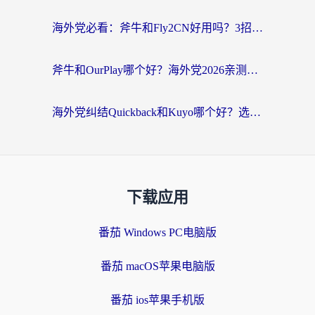
海外党必看：斧牛和Fly2CN好用吗？3招教你选对回国加速器（附免费试用攻略）
斧牛和OurPlay哪个好？海外党2026亲测：选对加速器，国内资源秒加载
海外党纠结Quickback和Kuyo哪个好？选对回国加速器才能无缝刷国内资源
下载应用
番茄 Windows PC电脑版
番茄 macOS苹果电脑版
番茄 ios苹果手机版