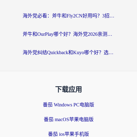
海外党必看：斧牛和Fly2CN好用吗？3招教你选对回国加速器（附免费试用攻略）
斧牛和OurPlay哪个好？海外党2026亲测：选对加速器，国内资源秒加载
海外党纠结Quickback和Kuyo哪个好？选对回国加速器才能无缝刷国内资源
下载应用
番茄 Windows PC电脑版
番茄 macOS苹果电脑版
番茄 ios苹果手机版