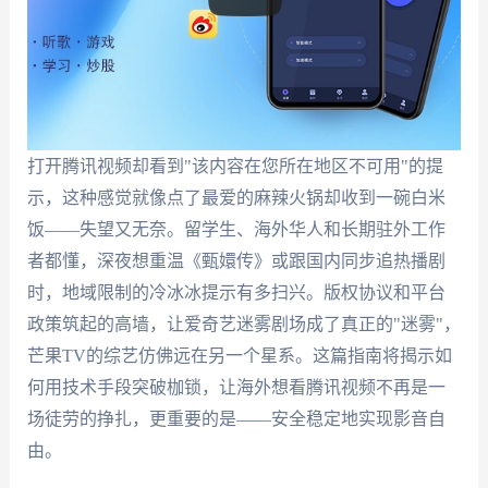
打开腾讯视频却看到"该内容在您所在地区不可用"的提
示，这种感觉就像点了最爱的麻辣火锅却收到一碗白米
饭——失望又无奈。留学生、海外华人和长期驻外工作
者都懂，深夜想重温《甄嬛传》或跟国内同步追热播剧
时，地域限制的冷冰冰提示有多扫兴。版权协议和平台
政策筑起的高墙，让爱奇艺迷雾剧场成了真正的"迷雾"，
芒果TV的综艺仿佛远在另一个星系。这篇指南将揭示如
何用技术手段突破枷锁，让海外想看腾讯视频不再是一
场徒劳的挣扎，更重要的是——安全稳定地实现影音自
由。