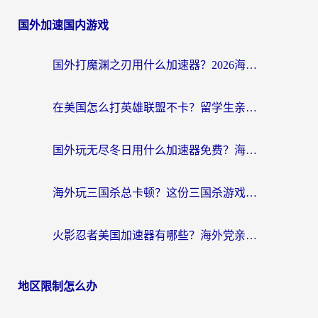
国外加速国内游戏
国外打魔渊之刃用什么加速器？2026海外玩家国服游戏加速全攻略（附闪耀暖暖&复苏的魔女避坑指南）
在美国怎么打英雄联盟不卡？留学生亲测的国服游戏加速全攻略
国外玩无尽冬日用什么加速器免费？海外党国服游戏加速避坑指南
海外玩三国杀总卡顿？这份三国杀游戏加速器指南帮你告别延迟烦恼
火影忍者美国加速器有哪些？海外党亲测的国服游戏加速全攻略（含菲律宾玩三国之刃守望黎明技巧）
地区限制怎么办