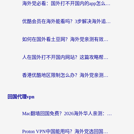
海外党必看：国外打不开国内的app怎么办？3步解决你的乡愁
优酷会员在海外能看吗？3步解决海外追剧难题，附实测好用加速器推荐
如何在国外看土豆网？海外党亲测有效的追剧加速器选择指南
人在国外打不开国内网站？这篇攻略帮你无缝解锁国内资源（附交管12123使用技巧）
香港优酷地区限制怎么办？海外党亲测有效的追剧解决方案
回国代理vpn
Mac翻墙回国免费？2026海外华人亲测：从CCTV5直播到国内APP，这样选加速器才靠谱
Proton VPN中国能用吗？海外党选回国加速器的避坑指南（附番茄加速器实测）