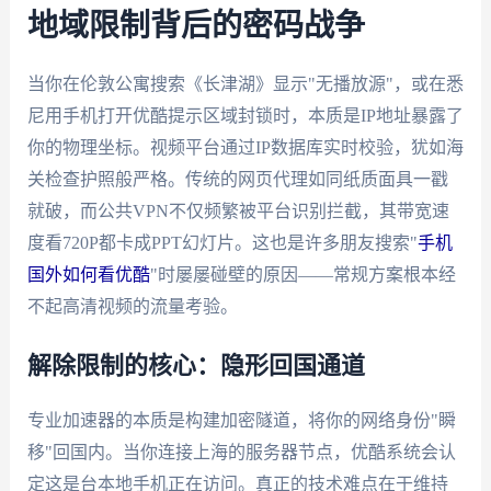
地域限制背后的密码战争
当你在伦敦公寓搜索《长津湖》显示"无播放源"，或在悉
尼用手机打开优酷提示区域封锁时，本质是IP地址暴露了
你的物理坐标。视频平台通过IP数据库实时校验，犹如海
关检查护照般严格。传统的网页代理如同纸质面具一戳
就破，而公共VPN不仅频繁被平台识别拦截，其带宽速
度看720P都卡成PPT幻灯片。这也是许多朋友搜索"
手机
国外如何看优酷
"时屡屡碰壁的原因——常规方案根本经
不起高清视频的流量考验。
解除限制的核心：隐形回国通道
专业加速器的本质是构建加密隧道，将你的网络身份"瞬
移"回国内。当你连接上海的服务器节点，优酷系统会认
定这是台本地手机正在访问。真正的技术难点在于维持