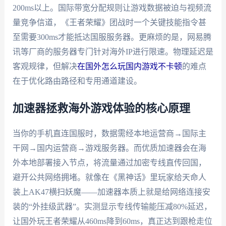
200ms以上。国际带宽分配规则让游戏数据被迫与视频流
量竞争信道，《王者荣耀》团战时一个关键技能指令甚
至需要300ms才能抵达国服服务器。更麻烦的是，网易腾
讯等厂商的服务器专门针对海外IP进行限速。物理延迟是
客观规律，但解决
在国外怎么玩国内游戏不卡顿
的难点
在于优化路由路径和专用通道建设。
加速器拯救海外游戏体验的核心原理
当你的手机直连国服时，数据需经本地运营商→国际主
干网→国内运营商→游戏服务器。而优质加速器会在海
外本地部署接入节点，将流量通过加密专线直传回国，
避开公共网络拥堵。就像在《黑神话》里玩家给天命人
装上AK47横扫妖魔——加速器本质上就是给网络连接安
装的“外挂级武器”。实测显示专线传输能压减80%延迟，
让国外玩王者荣耀从460ms降到60ms，真正达到跟枪走位