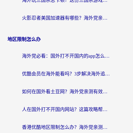
海外玩三国杀总卡顿？这份三国杀游戏加速器指南帮你告别延迟烦恼
火影忍者美国加速器有哪些？海外党亲测的国服游戏加速全攻略（含菲律宾玩三国之刃守望黎明技巧）
地区限制怎么办
海外党必看：国外打不开国内的app怎么办？3步解决你的乡愁
优酷会员在海外能看吗？3步解决海外追剧难题，附实测好用加速器推荐
如何在国外看土豆网？海外党亲测有效的追剧加速器选择指南
人在国外打不开国内网站？这篇攻略帮你无缝解锁国内资源（附交管12123使用技巧）
香港优酷地区限制怎么办？海外党亲测有效的追剧解决方案