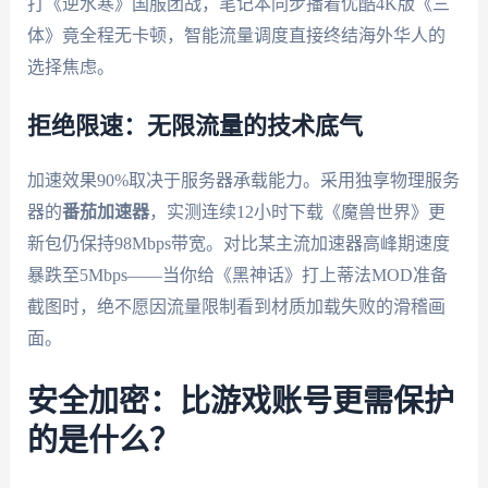
打《逆水寒》国服团战，笔记本同步播着优酷4K版《三
体》竟全程无卡顿，智能流量调度直接终结海外华人的
选择焦虑。
拒绝限速：无限流量的技术底气
加速效果90%取决于服务器承载能力。采用独享物理服务
器的
番茄加速器
，实测连续12小时下载《魔兽世界》更
新包仍保持98Mbps带宽。对比某主流加速器高峰期速度
暴跌至5Mbps——当你给《黑神话》打上蒂法MOD准备
截图时，绝不愿因流量限制看到材质加载失败的滑稽画
面。
安全加密：比游戏账号更需保护
的是什么？