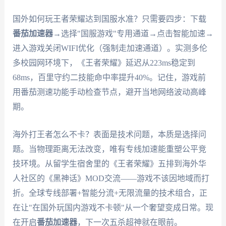
国外如何玩王者荣耀达到国服水准？只需要四步：下载
番茄加速器
→选择"国服游戏"专用通道→点击智能加速→
进入游戏关闭WIFI优化（强制走加速通道）。实测多伦
多校园网环境下，《王者荣耀》延迟从223ms稳定到
68ms，百里守约二技能命中率提升40%。记住，游戏前
用番茄测速功能手动检查节点，避开当地网络波动高峰
期。
海外打王者怎么不卡？表面是技术问题，本质是选择问
题。当物理距离无法改变，唯有专线加速能重塑公平竞
技环境。从留学生宿舍里的《王者荣耀》五排到海外华
人社区的《黑神话》MOD交流——游戏不该因地域而打
折。全球专线部署+智能分流+无限流量的技术组合，正
在让"在国外玩国内游戏不卡顿"从一个奢望变成日常。现
在开启
番茄加速器
，下一次五杀超神就在眼前。