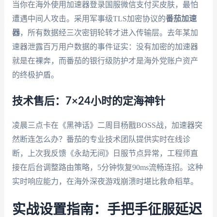
当你在海外使用加速器登录国服微信支付买皮肤，最怕
遭遇中间人攻击。采用军事级TLS加密协议的
番茄加速
器
，所有数据经三次密钥轮转才进入传输层。去年某加
速器泄露百万用户数据的事件证实：没有加密的加速器
就是在裸奔，而番茄的银行级防护才是海外党账户资产
的终极护盾。
技术售后：7×24小时的定海神针
凌晨三点卡在《黑神话》二周目杨戬BOSS战，加速器突
然断连怎么办？番茄的专业技术团队提供实时在线诊
断，上次我反馈《永劫无间》日服节点异常，工程师直
接在后台调整路由策略，5分钟恢复90ms流畅连招。这种
实时响应能力，在海外深夜游戏崩溃时堪比救命稻草。
实战设置指南：手把手征服延迟