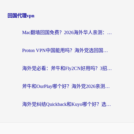
回国代理vpn
Mac翻墙回国免费？2026海外华人亲测：从CCTV5直播到国内APP，这样选加速器才靠谱
Proton VPN中国能用吗？海外党选回国加速器的避坑指南（附番茄加速器实测）
海外党必看：斧牛和Fly2CN好用吗？3招教你选对回国加速器（附免费试用攻略）
斧牛和OurPlay哪个好？海外党2026亲测：选对加速器，国内资源秒加载
海外党纠结Quickback和Kuyo哪个好？选对回国加速器才能无缝刷国内资源