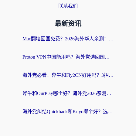
联系我们
最新资讯
Mac翻墙回国免费？2026海外华人亲测：从CCTV5直播到国内APP，这样选加速器才靠谱
Proton VPN中国能用吗？海外党选回国加速器的避坑指南（附番茄加速器实测）
海外党必看：斧牛和Fly2CN好用吗？3招教你选对回国加速器（附免费试用攻略）
斧牛和OurPlay哪个好？海外党2026亲测：选对加速器，国内资源秒加载
海外党纠结Quickback和Kuyo哪个好？选对回国加速器才能无缝刷国内资源