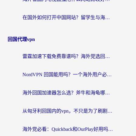
在国外如何打开中国网站？留学生与海外华人的无缝访问指南
回国代理vpn
雷霆加速下载免费靠谱吗？海外党选回国加速器的避坑指南（附热门工具对比）
NordVPN 回国能用吗？一个海外用户必须面对的真实困境
海外回国加速器怎么选？斧牛和海龟哪个好？一篇帮你避开坑的实用指南
从匈牙利回国内的vpn，不只是为了刷剧那么简单
海外党必看：Quickback和OurPlay好用吗？3分钟选对回国加速器，无缝刷剧玩游戏