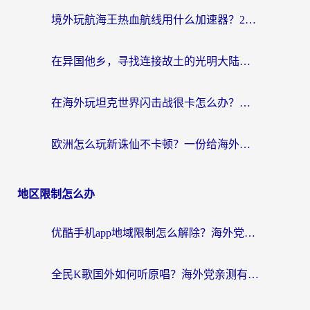
境外玩航海王热血航线用什么加速器？2026海外玩家实测最优方案（附欧洲问道堡垒前线加速技巧）
在异国他乡，寻找连接故土的光明大陆免费加速器
在海外玩坦克世界闪击战很卡怎么办？老玩家亲测有效的加速器选择指南
欧洲怎么玩新诛仙不卡顿？一份给海外游子的国服游戏畅玩指南
地区限制怎么办
优酷手机app地域限制怎么解除？海外党亲测有效的追剧方案
全民K歌国外如何听原唱？海外党亲测有效的回国加速器选择指南