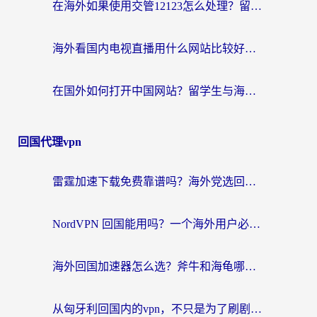
在海外如果使用交管12123怎么处理？留学生亲测有效的回国加速方案
海外看国内电视直播用什么网站比较好？一篇解决你所有追剧难题的实用指南
在国外如何打开中国网站？留学生与海外华人的无缝访问指南
回国代理vpn
雷霆加速下载免费靠谱吗？海外党选回国加速器的避坑指南（附热门工具对比）
NordVPN 回国能用吗？一个海外用户必须面对的真实困境
海外回国加速器怎么选？斧牛和海龟哪个好？一篇帮你避开坑的实用指南
从匈牙利回国内的vpn，不只是为了刷剧那么简单