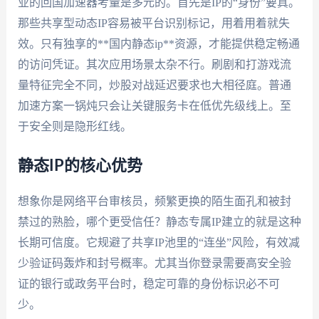
业的回国加速器考量是多元的。首先是IP的“身份”要真。
那些共享型动态IP容易被平台识别标记，用着用着就失
效。只有独享的**国内静态ip**资源，才能提供稳定畅通
的访问凭证。其次应用场景太杂不行。刷剧和打游戏流
量特征完全不同，炒股对战延迟要求也大相径庭。普通
加速方案一锅炖只会让关键服务卡在低优先级线上。至
于安全则是隐形红线。
静态IP的核心优势
想象你是网络平台审核员，频繁更换的陌生面孔和被封
禁过的熟脸，哪个更受信任？静态专属IP建立的就是这种
长期可信度。它规避了共享IP池里的“连坐”风险，有效减
少验证码轰炸和封号概率。尤其当你登录需要高安全验
证的银行或政务平台时，稳定可靠的身份标识必不可
少。