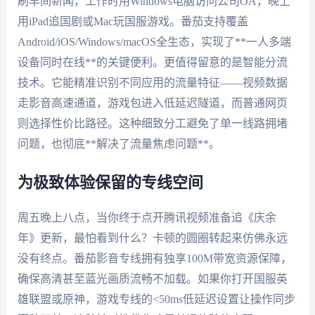
刷早间新闻，工作时用Windows电脑访问公司OA，晚上
用iPad追国剧或Mac玩国服游戏。番茄支持覆盖
Android/iOS/Windows/macOS全生态，实现了**一人多端
设备同时在线**的关键便利。更值得留意的是智能分流
技术。它能精准识别不同应用的流量特征——视频数据
走影音高速通道，游戏包进入低延迟隧道，而普通网页
则选择性价比路径。这种细致分工避免了单一线路拥堵
问题，也彻底**解决了流量焦虑问题**。
为极致体验保留的专线空间
周五晚上八点，当你终于点开腾讯视频准备追《庆余
年》更新，最怕看到什么？卡顿的圆圈转起来仿佛永远
没有终点。番茄影音专线拥有独享100M带宽资源保障，
确保高清甚至蓝光画质流畅不加载。如果你打开国服英
雄联盟或原神，游戏专线的<50ms低延迟设置让操作同步