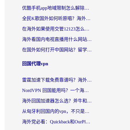
优酷手机app地域限制怎么解除？海外党亲测有效的追剧方案
全民K歌国外如何听原唱？海外党亲测有效的回国加速器选择指南
在海外如果使用交管12123怎么处理？留学生亲测有效的回国加速方案
海外看国内电视直播用什么网站比较好？一篇解决你所有追剧难题的实用指南
在国外如何打开中国网站？留学生与海外华人的无缝访问指南
回国代理vpn
雷霆加速下载免费靠谱吗？海外党选回国加速器的避坑指南（附热门工具对比）
NordVPN 回国能用吗？一个海外用户必须面对的真实困境
海外回国加速器怎么选？斧牛和海龟哪个好？一篇帮你避开坑的实用指南
从匈牙利回国内的vpn，不只是为了刷剧那么简单
海外党必看：Quickback和OurPlay好用吗？3分钟选对回国加速器，无缝刷剧玩游戏