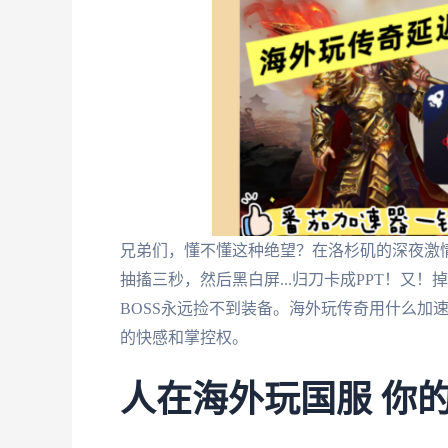
兄弟们，懂不懂这种绝望？在洛杉矶的深夜激
抽搐三秒，然后黑白屏...归刀卡成PPT！又！
BOSS永远捡不到装备。海外玩传奇用什么加
的快感和掌控权。
人在海外玩国服 你