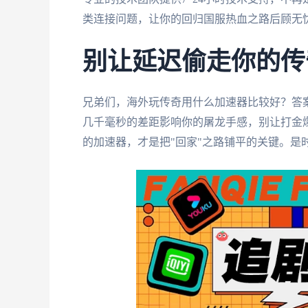
类连接问题，让你的回归国服热血之路后顾无
别让延迟偷走你的传
兄弟们，海外玩传奇用什么加速器比较好？答
几千毫秒的差距影响你的屠龙手感，别让打金
的加速器，才是把"回家"之路铺平的关键。是