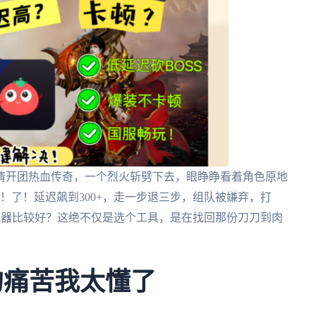
情开团热血传奇，一个烈火斩劈下去，眼睁睁看着角色原地
掉！了！延迟飙到300+，走一步退三步，组队被嫌弃，打
速器比较好？这绝不仅是选个工具，是在找回那份刀刀到肉
的痛苦我太懂了