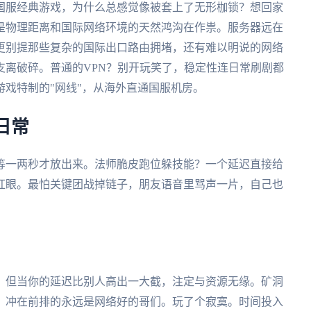
国服经典游戏，为什么总感觉像被套上了无形枷锁？想回家
是物理距离和国际网络环境的天然鸿沟在作祟。服务器远在
更别提那些复杂的国际出口路由拥堵，还有难以明说的网络
支离破碎。普通的VPN？别开玩笑了，稳定性连日常刷剧都
戏特制的"网线"，从海外直通国服机房。
日常
等一两秒才放出来。法师脆皮跑位躲技能？一个延迟直接给
红眼。最怕关键团战掉链子，朋友语音里骂声一片，自己也
。但当你的延迟比别人高出一大截，注定与资源无缘。矿洞
？冲在前排的永远是网络好的哥们。玩了个寂寞。时间投入