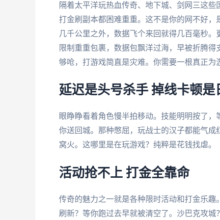
隔着太平洋玩热血传奇、地下城、剑网三这些
打金刷副本都困难重重。这不是你的网不好，
几千公里之外，数据飞个来回就得几百毫秒。
限制重重包裹，数据包飘洋过海，早被折腾得
够呛，打游戏简直是灾难。你需要一根真正为游
延迟是头号杀手 掉线卡顿是
眼睁睁看着角色慢半拍移动。技能明明按了，
你送回城。那种憋屈，玩战士的汉子都能气成
窝火。这哪里是在玩游戏？纯粹是花钱找虐。
活动抢不上 打金全靠命
传奇的魅力之一就是各种限时活动和打金乐趣
刷新？等你跑过去早就被清空了。沙巴克攻城