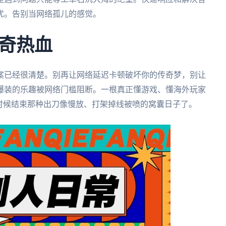
忧。告别当网络孤儿的感觉。
奇热血
案已经很清楚。别再让网络延迟卡顿破坏你的传奇梦，别让
爆装的乐趣被网络门槛阻断。一根真正懂游戏、懂海外玩家
时候结束那种出刀像慢放、打架掉线被喷的窝囊日子了。