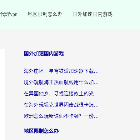
代理vpn
地区限制怎么办
国外加速国内游戏
国外加速国内游戏
海外崩坏：星穹铁道加速器下载安装：一份给游子的终极网络指南
境外玩航海王热血航线用什么加速器？2026海外玩家实测最优方案（附欧洲问道堡垒前线加速技巧）
在异国他乡，寻找连接故土的光明大陆免费加速器
在海外玩坦克世界闪击战很卡怎么办？老玩家亲测有效的加速器选择指南
欧洲怎么玩新诛仙不卡顿？一份给海外游子的国服游戏畅玩指南
地区限制怎么办