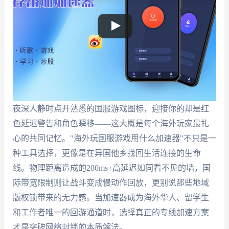
夜深人静时点开熟悉的国服游戏图标，迎接你的却是红
色延迟警告和角色瞬移——这大概是每个海外玩家最扎
心的共同记忆。"海外玩国服游戏用什么加速器"不只是一
种工具选择，更像是在异国他乡找回生活连接的生命
线。物理距离造成的200ms+高延迟如同看不见的墙，国
际带宽限制则让战斗变成慢动作回放，更别说那些地域
版权锁带来的无力感。当加速器成为海外华人、留学生
和工作者唯一的回游通道时，选择真正的专线加速方案
才是突破网络封锁的本质解法。