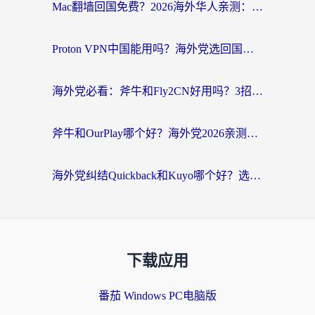
Mac翻墙回国免费？2026海外华人亲测：从CCTV5直播到国内APP，这样选加速器才靠谱
Proton VPN中国能用吗？海外党选回国加速器的避坑指南（附番茄加速器实测）
海外党必看：斧牛和Fly2CN好用吗？3招教你选对回国加速器（附免费试用攻略）
斧牛和OurPlay哪个好？海外党2026亲测：选对加速器，国内资源秒加载
海外党纠结Quickback和Kuyo哪个好？选对回国加速器才能无缝刷国内资源
下载应用
番茄 Windows PC电脑版