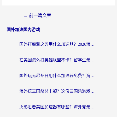
←
前一篇文章
国外加速国内游戏
国外打魔渊之刃用什么加速器？2026海外玩家国服游戏加速全攻略（附闪耀暖暖&复苏的魔女避坑指南）
在美国怎么打英雄联盟不卡？留学生亲测的国服游戏加速全攻略
国外玩无尽冬日用什么加速器免费？海外党国服游戏加速避坑指南
海外玩三国杀总卡顿？这份三国杀游戏加速器指南帮你告别延迟烦恼
火影忍者美国加速器有哪些？海外党亲测的国服游戏加速全攻略（含菲律宾玩三国之刃守望黎明技巧）