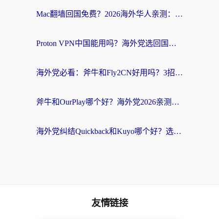
Mac翻墙回国免费？2026海外华人亲测：从CCTV5直播到国内APP，这样选加速器才靠谱
Proton VPN中国能用吗？海外党选回国加速器的避坑指南（附番茄加速器实测）
海外党必看：斧牛和Fly2CN好用吗？3招教你选对回国加速器（附免费试用攻略）
斧牛和OurPlay哪个好？海外党2026亲测：选对加速器，国内资源秒加载
海外党纠结Quickback和Kuyo哪个好？选对回国加速器才能无缝刷国内资源
友情链接