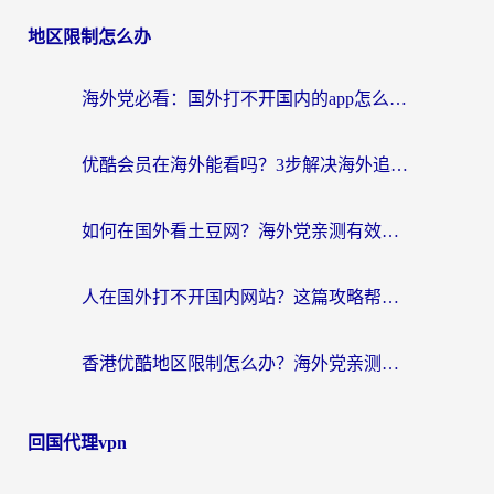
地区限制怎么办
海外党必看：国外打不开国内的app怎么办？3步解决你的乡愁
优酷会员在海外能看吗？3步解决海外追剧难题，附实测好用加速器推荐
如何在国外看土豆网？海外党亲测有效的追剧加速器选择指南
人在国外打不开国内网站？这篇攻略帮你无缝解锁国内资源（附交管12123使用技巧）
香港优酷地区限制怎么办？海外党亲测有效的追剧解决方案
回国代理vpn