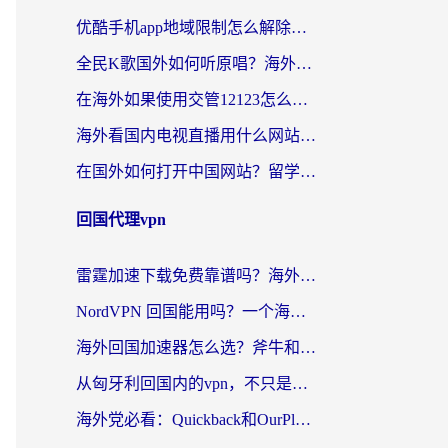
优酷手机app地域限制怎么解除？海外党亲测有效的追剧方案
全民K歌国外如何听原唱？海外党亲测有效的回国加速器选择指南
在海外如果使用交管12123怎么处理？留学生亲测有效的回国加速方案
海外看国内电视直播用什么网站比较好？一篇解决你所有追剧难题的实用指南
在国外如何打开中国网站？留学生与海外华人的无缝访问指南
回国代理vpn
雷霆加速下载免费靠谱吗？海外党选回国加速器的避坑指南（附热门工具对比）
NordVPN 回国能用吗？一个海外用户必须面对的真实困境
海外回国加速器怎么选？斧牛和海龟哪个好？一篇帮你避开坑的实用指南
从匈牙利回国内的vpn，不只是为了刷剧那么简单
海外党必看：Quickback和OurPlay好用吗？3分钟选对回国加速器，无缝刷剧玩游戏