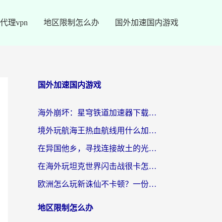
代理vpn
地区限制怎么办
国外加速国内游戏
国外加速国内游戏
海外崩坏：星穹铁道加速器下载安装：一份给游子的终极网络指南
境外玩航海王热血航线用什么加速器？2026海外玩家实测最优方案（附欧洲问道堡垒前线加速技巧）
在异国他乡，寻找连接故土的光明大陆免费加速器
在海外玩坦克世界闪击战很卡怎么办？老玩家亲测有效的加速器选择指南
欧洲怎么玩新诛仙不卡顿？一份给海外游子的国服游戏畅玩指南
地区限制怎么办