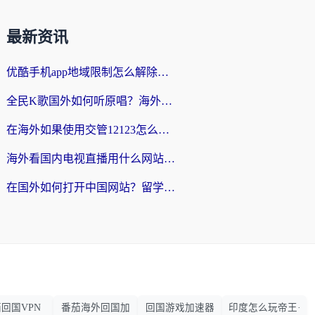
最新资讯
优酷手机app地域限制怎么解除？海外党亲测有效的追剧方案
全民K歌国外如何听原唱？海外党亲测有效的回国加速器选择指南
在海外如果使用交管12123怎么处理？留学生亲测有效的回国加速方案
海外看国内电视直播用什么网站比较好？一篇解决你所有追剧难题的实用指南
在国外如何打开中国网站？留学生与海外华人的无缝访问指南
回国VPN
番茄海外回国加
回国游戏加速器
印度怎么玩帝王·