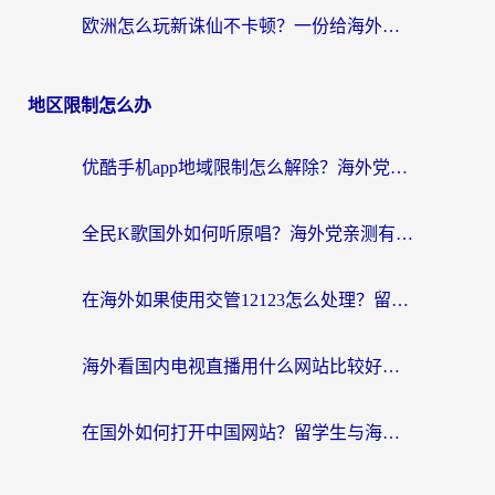
欧洲怎么玩新诛仙不卡顿？一份给海外游子的国服游戏畅玩指南
地区限制怎么办
优酷手机app地域限制怎么解除？海外党亲测有效的追剧方案
全民K歌国外如何听原唱？海外党亲测有效的回国加速器选择指南
在海外如果使用交管12123怎么处理？留学生亲测有效的回国加速方案
海外看国内电视直播用什么网站比较好？一篇解决你所有追剧难题的实用指南
在国外如何打开中国网站？留学生与海外华人的无缝访问指南