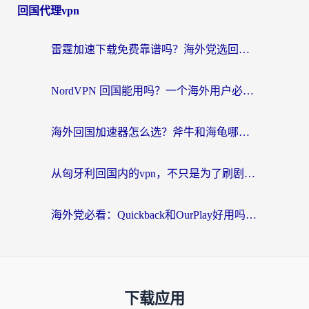
回国代理vpn
雷霆加速下载免费靠谱吗？海外党选回国加速器的避坑指南（附热门工具对比）
NordVPN 回国能用吗？一个海外用户必须面对的真实困境
海外回国加速器怎么选？斧牛和海龟哪个好？一篇帮你避开坑的实用指南
从匈牙利回国内的vpn，不只是为了刷剧那么简单
海外党必看：Quickback和OurPlay好用吗？3分钟选对回国加速器，无缝刷剧玩游戏
下载应用