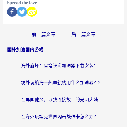
Spread the love
←
前一篇文章
后一篇文章
→
国外加速国内游戏
海外崩坏：星穹铁道加速器下载安装：一份给游子的终极网络指南
境外玩航海王热血航线用什么加速器？2026海外玩家实测最优方案（附欧洲问道堡垒前线加速技巧）
在异国他乡，寻找连接故土的光明大陆免费加速器
在海外玩坦克世界闪击战很卡怎么办？老玩家亲测有效的加速器选择指南