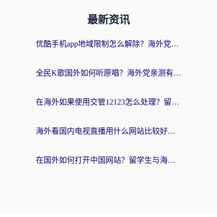
最新资讯
优酷手机app地域限制怎么解除？海外党亲测有效的追剧方案
全民K歌国外如何听原唱？海外党亲测有效的回国加速器选择指南
在海外如果使用交管12123怎么处理？留学生亲测有效的回国加速方案
海外看国内电视直播用什么网站比较好？一篇解决你所有追剧难题的实用指南
在国外如何打开中国网站？留学生与海外华人的无缝访问指南