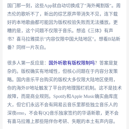
国门那一刻，这些App就自动切换成了"海外阉割版"。周
杰伦的歌听不了，新出的综艺原声带消失不见，连下载
好的本地歌曲都可能因为版权校验失败而无法播放。更
糟的是，这个问题不仅限于音乐。想追《三体》有声
书？喜马拉雅提示"内容仅限中国大陆地区"。想看B站新
番？同样一片灰白。
很多人第一反应是：
国外听歌有版权限制吗
？答案是复
杂的。版权确实有地域性，但核心问题在于内容分发策
略。国内音乐平台购买的版权大多仅限大陆地区使用，
你的海外IP地址触发了平台的地理围栏机制。这不是技术
故障，而是商业规则。Spotify和Apple Music确实曲库庞
大，但它们永远不会有网易云音乐里那些独立音乐人的
深夜emo，不会有QQ音乐独家签约的华语新歌，更不会
有喜马拉雅上那些陪伴你考研、失眠的本土有声内容。