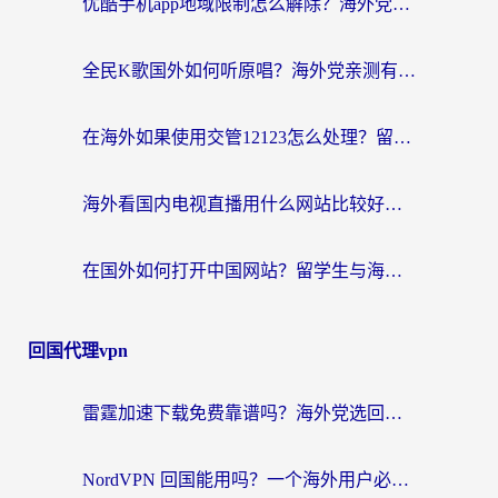
优酷手机app地域限制怎么解除？海外党亲测有效的追剧方案
全民K歌国外如何听原唱？海外党亲测有效的回国加速器选择指南
在海外如果使用交管12123怎么处理？留学生亲测有效的回国加速方案
海外看国内电视直播用什么网站比较好？一篇解决你所有追剧难题的实用指南
在国外如何打开中国网站？留学生与海外华人的无缝访问指南
回国代理vpn
雷霆加速下载免费靠谱吗？海外党选回国加速器的避坑指南（附热门工具对比）
NordVPN 回国能用吗？一个海外用户必须面对的真实困境