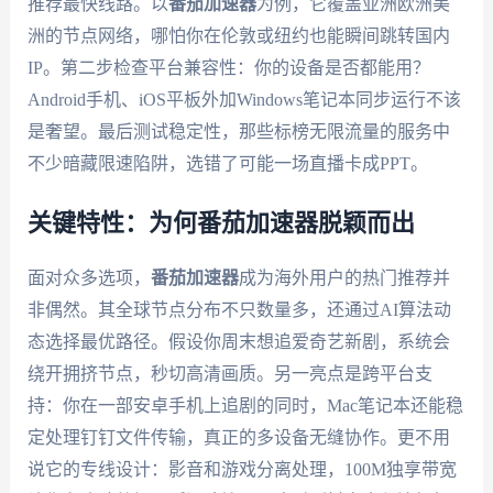
推荐最快线路。以
番茄加速器
为例，它覆盖亚洲欧洲美
洲的节点网络，哪怕你在伦敦或纽约也能瞬间跳转国内
IP。第二步检查平台兼容性：你的设备是否都能用？
Android手机、iOS平板外加Windows笔记本同步运行不该
是奢望。最后测试稳定性，那些标榜无限流量的服务中
不少暗藏限速陷阱，选错了可能一场直播卡成PPT。
关键特性：为何番茄加速器脱颖而出
面对众多选项，
番茄加速器
成为海外用户的热门推荐并
非偶然。其全球节点分布不只数量多，还通过AI算法动
态选择最优路径。假设你周末想追爱奇艺新剧，系统会
绕开拥挤节点，秒切高清画质。另一亮点是跨平台支
持：你在一部安卓手机上追剧的同时，Mac笔记本还能稳
定处理钉钉文件传输，真正的多设备无缝协作。更不用
说它的专线设计：影音和游戏分离处理，100M独享带宽