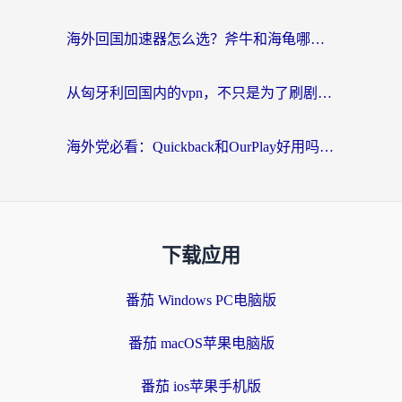
海外回国加速器怎么选？斧牛和海龟哪个好？一篇帮你避开坑的实用指南
从匈牙利回国内的vpn，不只是为了刷剧那么简单
海外党必看：Quickback和OurPlay好用吗？3分钟选对回国加速器，无缝刷剧玩游戏
下载应用
番茄 Windows PC电脑版
番茄 macOS苹果电脑版
番茄 ios苹果手机版