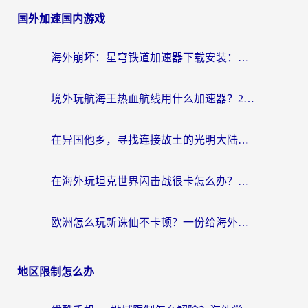
国外加速国内游戏
海外崩坏：星穹铁道加速器下载安装：一份给游子的终极网络指南
境外玩航海王热血航线用什么加速器？2026海外玩家实测最优方案（附欧洲问道堡垒前线加速技巧）
在异国他乡，寻找连接故土的光明大陆免费加速器
在海外玩坦克世界闪击战很卡怎么办？老玩家亲测有效的加速器选择指南
欧洲怎么玩新诛仙不卡顿？一份给海外游子的国服游戏畅玩指南
地区限制怎么办