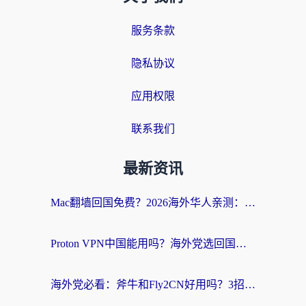
服务条款
隐私协议
应用权限
联系我们
最新资讯
Mac翻墙回国免费？2026海外华人亲测：从CCTV5直播到国内APP，这样选加速器才靠谱
Proton VPN中国能用吗？海外党选回国加速器的避坑指南（附番茄加速器实测）
海外党必看：斧牛和Fly2CN好用吗？3招教你选对回国加速器（附免费试用攻略）