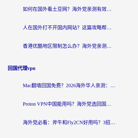
如何在国外看土豆网？海外党亲测有效的追剧加速器选择指南
人在国外打不开国内网站？这篇攻略帮你无缝解锁国内资源（附交管12123使用技巧）
香港优酷地区限制怎么办？海外党亲测有效的追剧解决方案
回国代理vpn
Mac翻墙回国免费？2026海外华人亲测：从CCTV5直播到国内APP，这样选加速器才靠谱
Proton VPN中国能用吗？海外党选回国加速器的避坑指南（附番茄加速器实测）
海外党必看：斧牛和Fly2CN好用吗？3招教你选对回国加速器（附免费试用攻略）