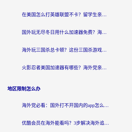
在美国怎么打英雄联盟不卡？留学生亲测的国服游戏加速全攻略
国外玩无尽冬日用什么加速器免费？海外党国服游戏加速避坑指南
海外玩三国杀总卡顿？这份三国杀游戏加速器指南帮你告别延迟烦恼
火影忍者美国加速器有哪些？海外党亲测的国服游戏加速全攻略（含菲律宾玩三国之刃守望黎明技巧）
地区限制怎么办
海外党必看：国外打不开国内的app怎么办？3步解决你的乡愁
优酷会员在海外能看吗？3步解决海外追剧难题，附实测好用加速器推荐