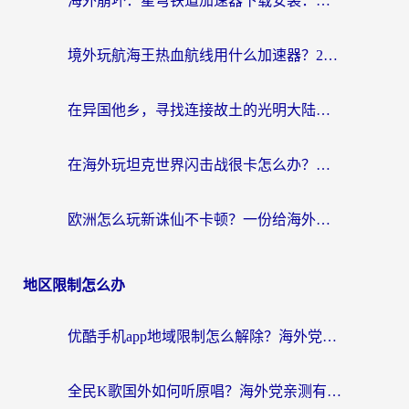
海外崩坏：星穹铁道加速器下载安装：一份给游子的终极网络指南
境外玩航海王热血航线用什么加速器？2026海外玩家实测最优方案（附欧洲问道堡垒前线加速技巧）
在异国他乡，寻找连接故土的光明大陆免费加速器
在海外玩坦克世界闪击战很卡怎么办？老玩家亲测有效的加速器选择指南
欧洲怎么玩新诛仙不卡顿？一份给海外游子的国服游戏畅玩指南
地区限制怎么办
优酷手机app地域限制怎么解除？海外党亲测有效的追剧方案
全民K歌国外如何听原唱？海外党亲测有效的回国加速器选择指南