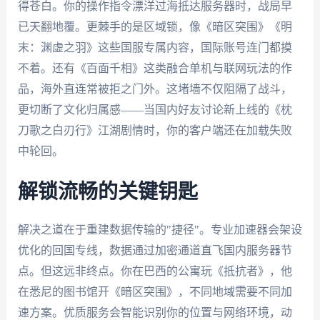
得苍白。你的操作指令漂洋过海抵达服务器时，战局早
已天翻地覆。更棘手的是区域锁，像《暗区突围》《明
末：渊虚之羽》这些国服专属内容，国际账号连门都摸
不着。还有《百面千相》这类融合单机与联网玩法的作
品，海外直连常被拒之门外。这堵墙不仅阻隔了战斗，
更切断了文化归属感——当国内好友讨论新上线的《枕
刀歌之白刃行》江湖剧情时，你的客户端还在加载失败
中轮回。
解锁流畅的关键钥匙
解决之道在于重建数据传输的"捷径"。专业加速器会架设
优化的回国专线，数据通过加密通道直飞国内服务器节
点。但这远非终点。你在巴西的公寓玩《抵抗者》，他
在悉尼的图书馆开《暗区突围》，不同地域需要不同加
速方案。优质服务会智能识别你的位置与网络环境，动