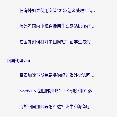
在海外如果使用交管12123怎么处理？留学生亲测有效的回国加速方案
海外看国内电视直播用什么网站比较好？一篇解决你所有追剧难题的实用指南
在国外如何打开中国网站？留学生与海外华人的无缝访问指南
回国代理vpn
雷霆加速下载免费靠谱吗？海外党选回国加速器的避坑指南（附热门工具对比）
NordVPN 回国能用吗？一个海外用户必须面对的真实困境
海外回国加速器怎么选？斧牛和海龟哪个好？一篇帮你避开坑的实用指南