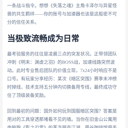
一条战斗指令。想想《失落之魂》主角卡泽尔与异星怪
兽的共生羁绊——你的账号与加速器也该是这般密不可
分的信任关系。
当极致流畅成为日常
最考验服务的往往是凌晨三点的突发状况。正带领团队
冲刺《明末：渊虚之羽》的BOSS战，加速线路突然波
动。此时专业售后团队的价值立现，7x24小时响应不是
口号。有玩家分享经历：某次《暗区突围》赛季末冲榜
时掉线，技术支持五分钟内切换备用专线，最终成功守
住了顶级装备奖励。
回到最初的问题：国外如何玩到国服暗区突围？答案是
用对的工具穿透那堵看不见的墙。当你在旧金山公寓用
电脑跑《影之刃零》的蒸汽朋克江湖，曼谷咖啡馆用手