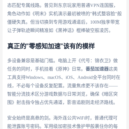
态匹配专属线路。曾见到东京玩家用普通VPN连国服，
角色动作如《明末》实机演示最初被喷的"韩式整容脸"般
僵硬失真。但当切换到专用游戏通道后，100M独享带宽
让子弹轨迹瞬间精准如《黑神话》棍棒破空般凌厉。
真正的"零感知加速"该有的模样
多设备兼容是基础门槛。电脑上开《代号：锦衣卫》做
任务的同时，手机挂着《原神》日常。
番茄加速器
这类
工具支持Windows、macOS、iOS、Android全平台同时在
线，不必每个设备反复配置。流量焦虑更不该存在——
智能分流技术区分游戏数据与日常浏览，确保《暗区突
围》射击指令独占优先通道，影音追剧则走经济路线。
安全始终是高悬的剑。海外连公共WiFi时，普通代理可
能泄露账号密码。军用级加密技术像护甲般裹住你的每