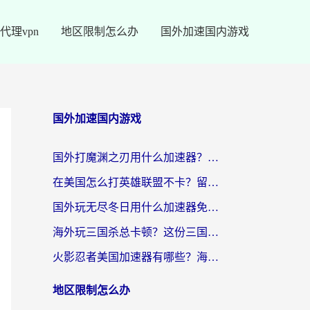
代理vpn
地区限制怎么办
国外加速国内游戏
国外加速国内游戏
国外打魔渊之刃用什么加速器？2026海外玩家国服游戏加速全攻略（附闪耀暖暖&复苏的魔女避坑指南）
在美国怎么打英雄联盟不卡？留学生亲测的国服游戏加速全攻略
国外玩无尽冬日用什么加速器免费？海外党国服游戏加速避坑指南
海外玩三国杀总卡顿？这份三国杀游戏加速器指南帮你告别延迟烦恼
火影忍者美国加速器有哪些？海外党亲测的国服游戏加速全攻略（含菲律宾玩三国之刃守望黎明技巧）
地区限制怎么办