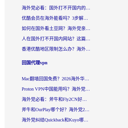
海外党必看：国外打不开国内的app怎么办？3步解决你的乡愁
优酷会员在海外能看吗？3步解决海外追剧难题，附实测好用加速器推荐
如何在国外看土豆网？海外党亲测有效的追剧加速器选择指南
人在国外打不开国内网站？这篇攻略帮你无缝解锁国内资源（附交管12123使用技巧）
香港优酷地区限制怎么办？海外党亲测有效的追剧解决方案
回国代理vpn
Mac翻墙回国免费？2026海外华人亲测：从CCTV5直播到国内APP，这样选加速器才靠谱
Proton VPN中国能用吗？海外党选回国加速器的避坑指南（附番茄加速器实测）
海外党必看：斧牛和Fly2CN好用吗？3招教你选对回国加速器（附免费试用攻略）
斧牛和OurPlay哪个好？海外党2026亲测：选对加速器，国内资源秒加载
海外党纠结Quickback和Kuyo哪个好？选对回国加速器才能无缝刷国内资源