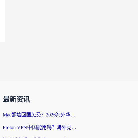
最新资讯
Mac翻墙回国免费？2026海外华人亲测：从CCTV5直播到国内APP，这样选加速器才靠谱
Proton VPN中国能用吗？海外党选回国加速器的避坑指南（附番茄加速器实测）