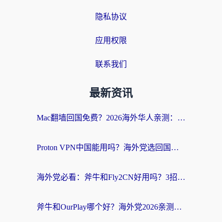
隐私协议
应用权限
联系我们
最新资讯
Mac翻墙回国免费？2026海外华人亲测：从CCTV5直播到国内APP，这样选加速器才靠谱
Proton VPN中国能用吗？海外党选回国加速器的避坑指南（附番茄加速器实测）
海外党必看：斧牛和Fly2CN好用吗？3招教你选对回国加速器（附免费试用攻略）
斧牛和OurPlay哪个好？海外党2026亲测：选对加速器，国内资源秒加载