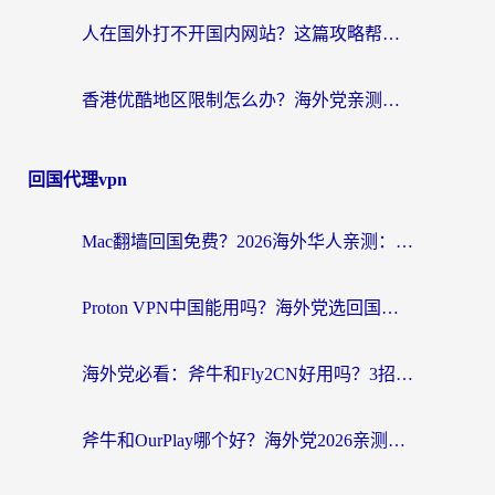
人在国外打不开国内网站？这篇攻略帮你无缝解锁国内资源（附交管12123使用技巧）
香港优酷地区限制怎么办？海外党亲测有效的追剧解决方案
回国代理vpn
Mac翻墙回国免费？2026海外华人亲测：从CCTV5直播到国内APP，这样选加速器才靠谱
Proton VPN中国能用吗？海外党选回国加速器的避坑指南（附番茄加速器实测）
海外党必看：斧牛和Fly2CN好用吗？3招教你选对回国加速器（附免费试用攻略）
斧牛和OurPlay哪个好？海外党2026亲测：选对加速器，国内资源秒加载