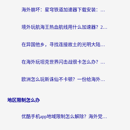
海外崩坏：星穹铁道加速器下载安装：一份给游子的终极网络指南
境外玩航海王热血航线用什么加速器？2026海外玩家实测最优方案（附欧洲问道堡垒前线加速技巧）
在异国他乡，寻找连接故土的光明大陆免费加速器
在海外玩坦克世界闪击战很卡怎么办？老玩家亲测有效的加速器选择指南
欧洲怎么玩新诛仙不卡顿？一份给海外游子的国服游戏畅玩指南
地区限制怎么办
优酷手机app地域限制怎么解除？海外党亲测有效的追剧方案