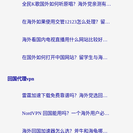
全民K歌国外如何听原唱？海外党亲测有效的回国加速器选择指南
在海外如果使用交管12123怎么处理？留学生亲测有效的回国加速方案
海外看国内电视直播用什么网站比较好？一篇解决你所有追剧难题的实用指南
在国外如何打开中国网站？留学生与海外华人的无缝访问指南
回国代理vpn
雷霆加速下载免费靠谱吗？海外党选回国加速器的避坑指南（附热门工具对比）
NordVPN 回国能用吗？一个海外用户必须面对的真实困境
海外回国加速器怎么选？斧牛和海龟哪个好？一篇帮你避开坑的实用指南