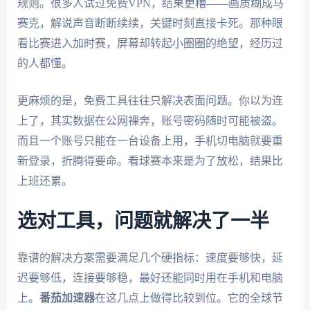
规则。很多人试过免费VPN，结果更糟——画质糊成马
赛克，解说声音断断续续，关键时刻直接卡死。那种眼
看比赛进入加时赛，屏幕却转起小圈圈的绝望，经历过
的人都懂。
更麻烦的是，免费工具往往只解决表面问题。你以为连
上了，其实数据在公网裸奔，账号密码随时可能被盗。
而且一个账号只能在一台设备上用，手机切电脑就要重
新登录，折腾得要命。看球赛本来是为了放松，结果比
上班还累。
选对工具，问题就解决了一半
靠谱的解决方案需要满足几个硬指标：速度要够快，延
迟要够低，连接要够稳，最好还能同时用在手机和电脑
上。
番茄加速器
在这几点上做得比较到位。它的全球节