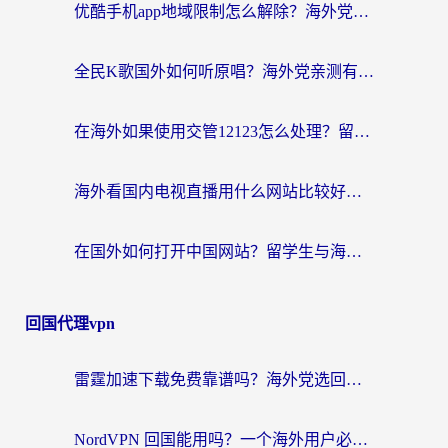
优酷手机app地域限制怎么解除？海外党亲测有效的追剧方案
全民K歌国外如何听原唱？海外党亲测有效的回国加速器选择指南
在海外如果使用交管12123怎么处理？留学生亲测有效的回国加速方案
海外看国内电视直播用什么网站比较好？一篇解决你所有追剧难题的实用指南
在国外如何打开中国网站？留学生与海外华人的无缝访问指南
回国代理vpn
雷霆加速下载免费靠谱吗？海外党选回国加速器的避坑指南（附热门工具对比）
NordVPN 回国能用吗？一个海外用户必须面对的真实困境