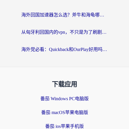
海外回国加速器怎么选？斧牛和海龟哪个好？一篇帮你避开坑的实用指南
从匈牙利回国内的vpn，不只是为了刷剧那么简单
海外党必看：Quickback和OurPlay好用吗？3分钟选对回国加速器，无缝刷剧玩游戏
下载应用
番茄 Windows PC电脑版
番茄 macOS苹果电脑版
番茄 ios苹果手机版