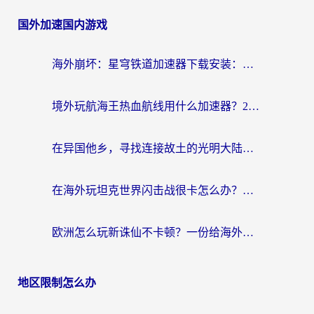
国外加速国内游戏
海外崩坏：星穹铁道加速器下载安装：一份给游子的终极网络指南
境外玩航海王热血航线用什么加速器？2026海外玩家实测最优方案（附欧洲问道堡垒前线加速技巧）
在异国他乡，寻找连接故土的光明大陆免费加速器
在海外玩坦克世界闪击战很卡怎么办？老玩家亲测有效的加速器选择指南
欧洲怎么玩新诛仙不卡顿？一份给海外游子的国服游戏畅玩指南
地区限制怎么办