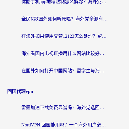
优酷手机app地域限制怎么解除？海外党亲测有效的追剧方案
全民K歌国外如何听原唱？海外党亲测有效的回国加速器选择指南
在海外如果使用交管12123怎么处理？留学生亲测有效的回国加速方案
海外看国内电视直播用什么网站比较好？一篇解决你所有追剧难题的实用指南
在国外如何打开中国网站？留学生与海外华人的无缝访问指南
回国代理vpn
雷霆加速下载免费靠谱吗？海外党选回国加速器的避坑指南（附热门工具对比）
NordVPN 回国能用吗？一个海外用户必须面对的真实困境