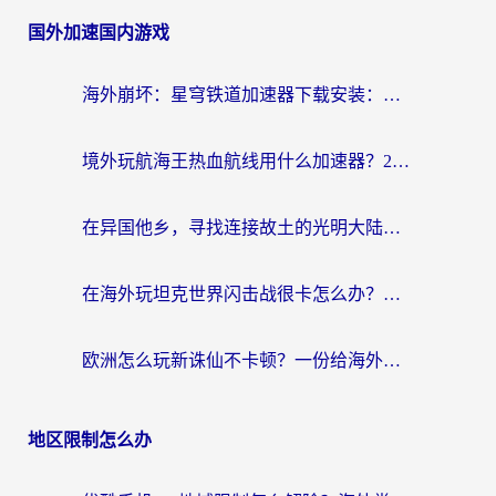
国外加速国内游戏
海外崩坏：星穹铁道加速器下载安装：一份给游子的终极网络指南
境外玩航海王热血航线用什么加速器？2026海外玩家实测最优方案（附欧洲问道堡垒前线加速技巧）
在异国他乡，寻找连接故土的光明大陆免费加速器
在海外玩坦克世界闪击战很卡怎么办？老玩家亲测有效的加速器选择指南
欧洲怎么玩新诛仙不卡顿？一份给海外游子的国服游戏畅玩指南
地区限制怎么办