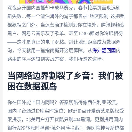
深夜点开国内直播却卡成马赛克，春节抢票页面永远刷
新失败…每一个漂泊海外的游子都曾被“地区限制”这把锁
狠狠拒之门外。当运营商IP检测到你在境外，腾讯视频变
黑白、网易云音乐灰了歌单、甚至12306都对你冷眼相待
——这才是真正的电子乡愁。别让地理距离成为数据鸿
沟，今天就用一篇指南撕开这层屏障。从
海外翻回国
内
路由的底层逻辑到实战方案，我们拆透这道墙。
当网络边界割裂了乡音：我们被
困在数据孤岛
你在国外能上国内网吗？答案残酷得像西伯利亚寒流。
国内平台通过IP库实时定位：欧洲IP点开爱奇艺是版权受
限提示，北美用户打开优酷只剩404黑洞。更别提用国内
银行APP转账时弹窗“境外风险拦截”，连医院挂号系统都