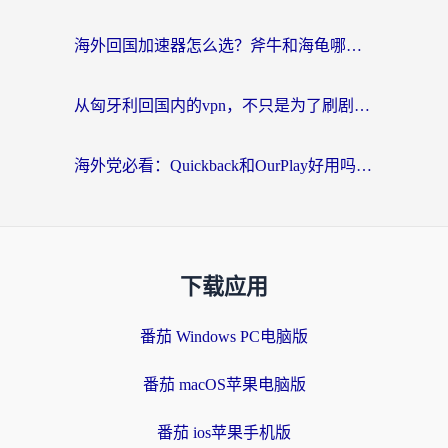
海外回国加速器怎么选？斧牛和海龟哪个好？一篇帮你避开坑的实用指南
从匈牙利回国内的vpn，不只是为了刷剧那么简单
海外党必看：Quickback和OurPlay好用吗？3分钟选对回国加速器，无缝刷剧玩游戏
下载应用
番茄 Windows PC电脑版
番茄 macOS苹果电脑版
番茄 ios苹果手机版