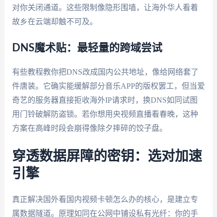
对你关闭通道。这些限制像隐形围墙，让海外华人看着
故乡在云端却触不可及。
DNS魔术贴：最轻量的跨域尝试
有些教程教你把DNS改成国内公共地址，像给网络套了
件唐装。它确实能缓解部分音乐APP的版权罢工，但当爱
奇艺的服务器直接拒收海外IP请求时，换DNS如同试图
用门铃破解防盗锁。若你想用央视频直播看春晚，这种
方案在高峰时段会崩得像除夕摔碎的饺子盘。
穿透数据屏障的密钥：选对加速
引擎
真正解决国外看国内视频卡顿怎么办的核心，是建立专
属数据隧道。原理如同在公网中铺设私有光纤：你的手