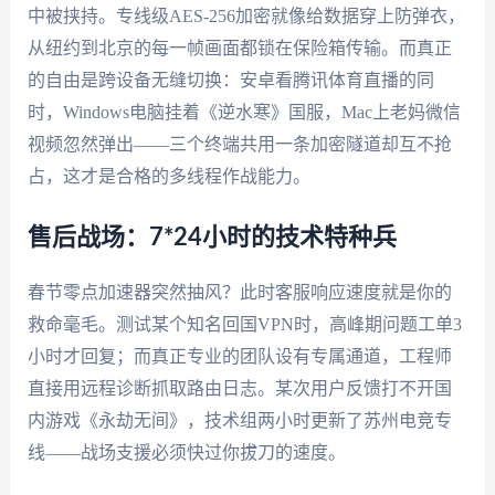
中被挟持。专线级AES-256加密就像给数据穿上防弹衣，
从纽约到北京的每一帧画面都锁在保险箱传输。而真正
的自由是跨设备无缝切换：安卓看腾讯体育直播的同
时，Windows电脑挂着《逆水寒》国服，Mac上老妈微信
视频忽然弹出——三个终端共用一条加密隧道却互不抢
占，这才是合格的多线程作战能力。
售后战场：7*24小时的技术特种兵
春节零点加速器突然抽风？此时客服响应速度就是你的
救命毫毛。测试某个知名回国VPN时，高峰期问题工单3
小时才回复；而真正专业的团队设有专属通道，工程师
直接用远程诊断抓取路由日志。某次用户反馈打不开国
内游戏《永劫无间》，技术组两小时更新了苏州电竞专
线——战场支援必须快过你拔刀的速度。